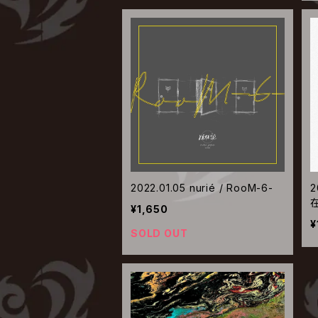
2022.01.05 nurié / RooM-6-
2
¥1,650
¥
SOLD OUT