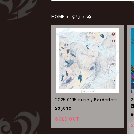
HOME
な行
ぬ
2025.01.15 nurié / Borderless
2
¥3,500
¥
SOLD OUT
S