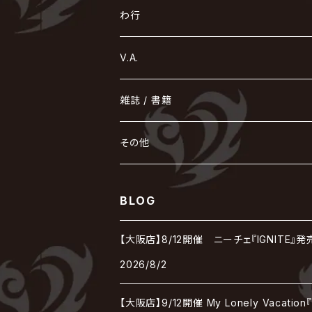
えんそく
gremlins
-真天地開闢集団-ジグザグ
DazzlingBAD
SUGIZO
コドモドラゴン
仙台貨物
BUCK-TICK
ZOMBIE / ぞんび
DIAURA
美炎-BIEN-
MAO / マオ from SID
東京花嫁
NETH PRIERE CAIN
Far East Dizain
未完成アリス
ヤミテラ / 外道反逆者ヤミテラ
の
へ
む
ゆ
ら
わ行
Ashmaze.
168 / 葵-168-
GOTCHAROCKA
KIRITO / キリト
XANVALA
GREN / グレン
Sick²
DADAROMA
sukekiyo
CONTRASTZ
BugLug
DaizyStripper
HIZAKI
マガツノート
Tourbillon
NEVERLAND
Fatüm
ミスイ
NoGoD
BabyKingdom
MUCC / ムック
YUKIYA / 藤田幸也
rice
ほ
め
よ
り
わ
V.A.
甘い暴力
蛾と蝶
己龍
黒夢
ジグソウ
逹瑯
SCAPEGOAT
HAZUKI / 葉月
D'ESPAIRSRAY
vistlip
machine
Dawnman
FANTASTIC◇CIRCUS
mitsu
NOCTURNAL BLOODLUST
THE BEETHOVEN
ユナイト
Rides In ReVellion
POIDOL
メトロノーム
Leetspeak monsters
wyse
も
る
雑誌 / 書籍
天照
KAMIJO
シド
DAVID / SUI / 縁
SPLENDID GOD GIRAFFE
花見桜こうき
Develop One's Faculties
ヒッチコック
Magistina Saga
DOG inthePWO
FEST VAINQUEUR
MIMIZUQ
PENICILLIN
Raphael
HOLLOWGRAM
MERRY / メリー
Ricky
我が為
THE MORTAL
Ruiza
れ
hévn
その他
彩冷える -ayabie-
Kaya
SHIVA
DALLE
SLAPSLY / CHIYU
薔薇の宮殿
DIR EN GREY
hide with Spread Beaver / hide
MUSCLE ATTACK
Toshi
梟
MIYAVI
ベル
Luv PARADE
LEZARD
MORRIE
Lucy
0.1gの誤算
ろ
ROCK AND READ
アリス九號. / ALICE NINE. / A9
cali≠gari
BLOG
JAKIGAN MEISTER
DARRELL
BAROQUE
DEXCORE
HIDE-ZOU
マツタケワークス
Dolly
Plastic Tree
美良政次
HELLBROTH / ヘルブロス
La'veil MizeriA
RENAME
最上川司
LUNA SEA
the Raid.
Royz
有村竜太朗
河村隆一
【大阪店】8/12開催 ニーチェ『IGNITE
Chanty
TAKE NO BREAK
ビバラッシュ
摩天楼オペラ
TЯicKY
Frantic EMIRY
MIRAGE
The Benjamin
LAB.THE BASEMENT / ラボ ザ ベヰスメント
LIBRAVEL / リブラヴェル
REIGN
2026/8/2
Rorschach.inc
ΛrlequiΩ / アルルカン
Janne Da Arc
DEZERT
THE MADNA
Blu-BiLLioN
ペンタゴン
RAN / 蘭
LIPHLICH
RAZOR
【大阪店】9/12開催 My Lonely Vaca
ロマン急行
Angelo