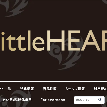
ント一覧
特典情報
商品検索
ショップ情報
利用規約
定休日/臨時休業日
For overseas