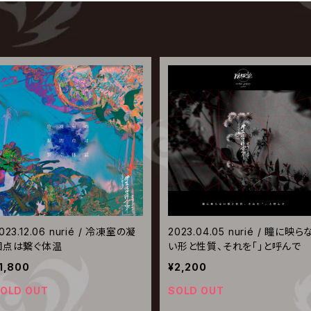
023.12.06 nurié / 冷凍室の凝
2023.04.05 nurié / 瞳に映ら
固点は繋ぐ体温
い形と性質、それを「」と呼んで
1,800
¥2,200
OLD OUT
SOLD OUT