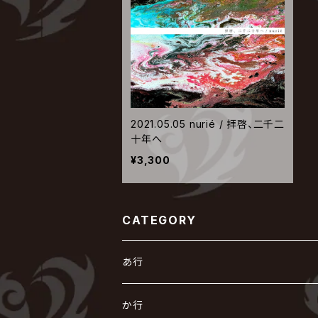
2021.05.05 nurié / 拝啓、二千二
十年へ
¥3,300
CATEGORY
あ行
あ
か行