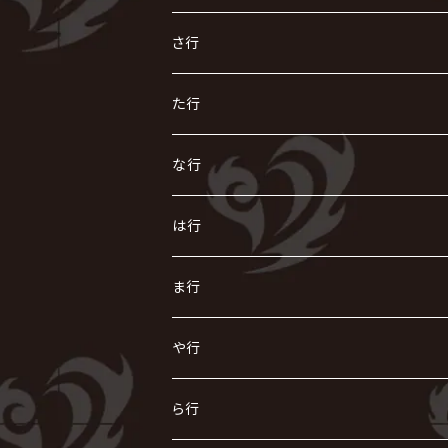
R指定
い
か
さ行
AIOLIN
IKUO
怪人二十面奏
う
き
さ
た行
i.D.A
exist†trace
Kαin
VIRGE / ヴァージュ
KISAKI
ザアザア
え
く
し
た
な行
AKIHIDE
生熊耕治
kein
Waive
キズ
The THIRTEEN
ACE OF SPADES
Crack6
Zeke Deux
DASEIN
お
け
す
ち
な
は行
ACME / アクメ
Initial'L
GACKT
Versailles
KiD
Psycho le Cému
X JAPAN
グラビティ
Z CLEAR
DAIGO
AURORIZE
[ kei ] / 圭
Z CLEAR
CHAQLA.
NIGHTMARE
こ
せ
つ
に
は
ま行
浅葱 / ASAGI
INORAN
KAKUMAY
Verde/
gives
櫻井敦司
LSN / The LEGENDARY SIX NINE
GRIMOIRE
SEESAW
ダウト
OFIAM
仮病
超ジャシー
NAZARE
GOATBED
ゼラ
NiEL
heidi.
そ
て
ぬ
ひ
ま
や行
Azavana
イビツ マル
CASCADE
UCHUSENTAI:NOIZ / 宇宙戦隊NOIZ
ギャロ
さくら前線
LM.C
GLAY
J
TAKURO
陰陽座
Kra
Scarlet Valse
ゴールデンボンバー
零[Hz]
NICOLAS
H.U.G
SOPHIA
D
nurié
HERO
THE MICRO HEAD 4N'S
と
ね
ふ
み
や
ら行
Acid Black Cherry
色々な十字架
the GazettE
清春
Sadie