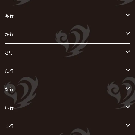
あ行
あ
か行
R指定
い
か
さ行
AIOLIN
IKUO
怪人二十面奏
う
き
さ
た行
i.D.A
exist†trace
Kαin
VIRGE / ヴァージュ
KISAKI
ザアザア
え
く
し
た
な行
AKIHIDE
生熊耕治
kein
Waive
キズ
The THIRTEEN
ACE OF SPADES
Crack6
Zeke Deux
DASEIN
お
け
す
ち
な
は行
ACME / アクメ
Initial'L
GACKT
Versailles
KiD
Psycho le Cému
X JAPAN
グラビティ
Z CLEAR
DAIGO
AURORIZE
[ kei ] / 圭
Z CLEAR
CHAQLA.
NIGHTMARE
こ
せ
つ
に
は
ま行