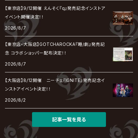
the Raid.
Royz
有村竜太朗
河村隆一
【東京店】9/12開催 えんそく『q』発売記念インストア
Chanty
TAKE NO BREAK
ビバラッシュ
摩天楼オペラ
TЯicKY
Frantic EMIRY
MIRAGE
The Benjamin
LAB.THE BASEMENT / ラボ ザ ベヰスメント
LIBRAVEL / リブラヴェル
イベント開催決定！！
REIGN
Rorschach.inc
ΛrlequiΩ / アルルカン
Janne Da Arc
2026/8/7
DEZERT
THE MADNA
Blu-BiLLioN
ペンタゴン
RAN / 蘭
LIPHLICH
RAZOR
ロマン急行
Angelo
sugar
【東京店・大阪店】GOTCHAROCKA『睡/劇』発売記
deadman
MAMA.
BULL ZEICHEN 88
Lill
念 コラボショッパー配布決定！！
LSN / The LEGENDARY SIX NINE
アンティック-珈琲店-
Jupiter
2026/8/7
DEVILOOF
まみれた / MAMIRETA
BULL FIELD
lynch.
アンフィル
JILUKA
【大阪店】8/12開催 ニーチェ『IGNITE』発売記念イ
DuelJewel
MALICE MIZER
BREAKERZ
RE:INa
ンストアイベント決定！！
umbrella
JILS
2026/8/2
D'ERLANGER
BLAZE
SHIN
電脳ヒメカ
The Brow Beat
記事一覧を見る
Jin-Machine