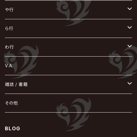
浅葱 / ASAGI
INORAN
KAKUMAY
Verde/
gives
櫻井敦司
LSN / The LEGENDARY SIX NINE
GRIMOIRE
SEESAW
ダウト
OFIAM
仮病
超ジャシー
NAZARE
GOATBED
ゼラ
NiEL
heidi.
そ
て
ぬ
ひ
ま
や行
Azavana
イビツ マル
CASCADE
UCHUSENTAI:NOIZ / 宇宙戦隊NOIZ
ギャロ
さくら前線
LM.C
GLAY
J
TAKURO
陰陽座
Kra
Scarlet Valse
ゴールデンボンバー
零[Hz]
NICOLAS
H.U.G
SOPHIA
D
nurié
HERO
THE MICRO HEAD 4N'S
と
ね
ふ
み
や
ら行
Acid Black Cherry
色々な十字架
the GazettE
清春
Sadie
えんそく
gremlins
-真天地開闢集団-ジグザグ
DazzlingBAD
SUGIZO
コドモドラゴン
仙台貨物
BUCK-TICK
ZOMBIE / ぞんび
DIAURA
美炎-BIEN-
MAO / マオ from SID
東京花嫁
NETH PRIERE CAIN
Far East Dizain
未完成アリス
ヤミテラ / 外道反逆者ヤミテラ
の
へ
む
ゆ
ら
わ行
Ashmaze.
168 / 葵-168-
GOTCHAROCKA
KIRITO / キリト
XANVALA
GREN / グレン
Sick²
DADAROMA
sukekiyo
CONTRASTZ
BugLug
DaizyStripper
HIZAKI
マガツノート
Tourbillon
NEVERLAND
Fatüm
ミスイ
NoGoD
BabyKingdom
MUCC / ムック
YUKIYA / 藤田幸也
rice
ほ
め
よ
り
わ
V.A.
甘い暴力
蛾と蝶
己龍
黒夢
ジグソウ
逹瑯
SCAPEGOAT
HAZUKI / 葉月
D'ESPAIRSRAY
vistlip
machine
Dawnman
FANTASTIC◇CIRCUS
mitsu
NOCTURNAL BLOODLUST
THE BEETHOVEN
ユナイト
Rides In ReVellion
POIDOL
メトロノーム
Leetspeak monsters
wyse
も
る
雑誌 / 書籍
天照
KAMIJO
シド
DAVID / SUI / 縁
SPLENDID GOD GIRAFFE
花見桜こうき
Develop One's Faculties
ヒッチコック
Magistina Saga
DOG inthePWO
FEST VAINQUEUR
MIMIZUQ
PENICILLIN
Raphael
HOLLOWGRAM
MERRY / メリー
Ricky
我が為
THE MORTAL
Ruiza
れ
hévn
その他
彩冷える -ayabie-
Kaya
SHIVA
DALLE
SLAPSLY / CHIYU
薔薇の宮殿
DIR EN GREY
hide with Spread Beaver / hide
MUSCLE ATTACK
Toshi
梟
MIYAVI
ベル
Luv PARADE
LEZARD
MORRIE
Lucy
0.1gの誤算
ろ
ROCK AND READ
アリス九號. / ALICE NINE. / A9
cali≠gari
BLOG
JAKIGAN MEISTER
DARRELL
BAROQUE
DEXCORE
HIDE-ZOU
マツタケワークス
Dolly
Plastic Tree
美良政次
HELLBROTH / ヘルブロス
La'veil MizeriA
RENAME
最上川司
LUNA SEA