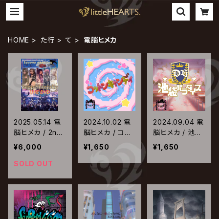
HOME
た行
て
電脳ヒメカ
2025.05.14 電
2024.10.02 電
2024.09.04 電
脳ヒメカ / 2nd
脳ヒメカ / コッ
脳ヒメカ / 池袋
Anniversary O
トンキャンディ
パラダイス
¥6,000
¥1,650
¥1,650
NEMAN TOUR
FINAL「Second
SOLD OUT
Carnival-逆鱗
に触れる-」202
4.10.24 at Zep
p Shinjuku