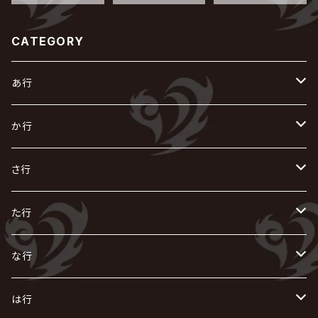
CATEGORY
あ行
あ
か行
R指定
い
か
さ行
AIOLIN
IKUO
怪人二十面奏
う
き
さ
た行
i.D.A
exist†trace
Kαin
VIRGE / ヴァージュ
KISAKI
ザアザア
え
く
し
た
な行
AKIHIDE
生熊耕治
kein
Waive
キズ
The THIRTEEN
ACE OF SPADES
Crack6
Zeke Deux
DASEIN
お
け
す
ち
な
は行