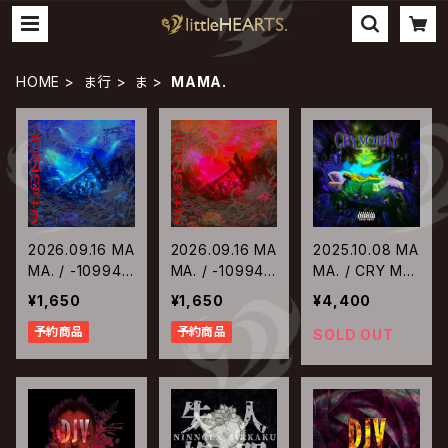
HOME
ま行
ま
MAMA.
2026.09.16 MA
2026.09.16 MA
2025.10.08 MA
MA. / -10994m
MA. / -10994m
MA. / CRY MO
【Type-A】
【Type-B】
RRY
¥1,650
¥1,650
¥4,400
予約商品
予約商品
SOLD OUT