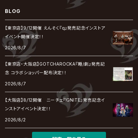
LEZARD
MORRIE
Lucy
0.1gの誤算
ろ
ROCK AND READ
アリス九號. / ALICE NINE. / A9
cali≠gari
BLOG
JAKIGAN MEISTER
DARRELL
BAROQUE
DEXCORE
HIDE-ZOU
マツタケワークス
Dolly
Plastic Tree
美良政次
HELLBROTH / ヘルブロス
La'veil MizeriA
RENAME
最上川司
LUNA SEA
the Raid.
Royz
有村竜太朗
河村隆一
【東京店】9/12開催 えんそく『q』発売記念インストア
Chanty
TAKE NO BREAK
ビバラッシュ
摩天楼オペラ
TЯicKY
Frantic EMIRY
MIRAGE
The Benjamin
LAB.THE BASEMENT / ラボ ザ ベヰスメント
LIBRAVEL / リブラヴェル
イベント開催決定！！
REIGN
Rorschach.inc
ΛrlequiΩ / アルルカン
Janne Da Arc
2026/8/7
DEZERT
THE MADNA
Blu-BiLLioN
ペンタゴン
RAN / 蘭
LIPHLICH
RAZOR
ロマン急行
Angelo
sugar
【東京店・大阪店】GOTCHAROCKA『睡/劇』発売記
deadman
MAMA.
BULL ZEICHEN 88
Lill
念 コラボショッパー配布決定！！
LSN / The LEGENDARY SIX NINE
アンティック-珈琲店-
Jupiter
2026/8/7
DEVILOOF
まみれた / MAMIRETA
BULL FIELD
lynch.
アンフィル
JILUKA
【大阪店】8/12開催 ニーチェ『IGNITE』発売記念イ
DuelJewel
MALICE MIZER
BREAKERZ
RE:INa
ンストアイベント決定！！
umbrella
JILS
2026/8/2
D'ERLANGER
BLAZE
SHIN
電脳ヒメカ