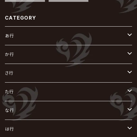
CATEGORY
あ行
あ
か行
R指定
い
か
さ行
AIOLIN
IKUO
怪人二十面奏
う
き
さ
た行
i.D.A
exist†trace
Kαin
VIRGE / ヴァージュ
KISAKI
ザアザア
え
く
し
た
な行
AKIHIDE
生熊耕治
kein
Waive
キズ
The THIRTEEN
ACE OF SPADES
Crack6
Zeke Deux
DASEIN
お
け
す
ち
な
は行