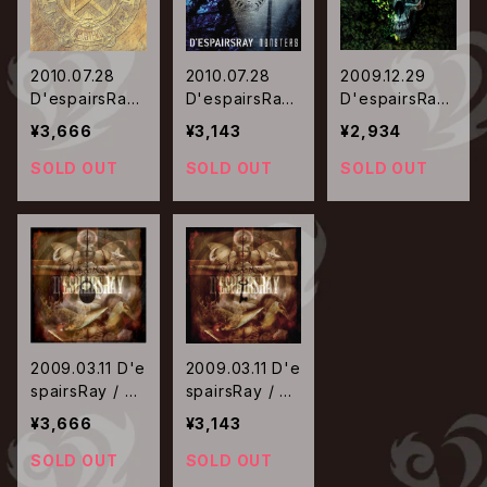
2010.07.28
2010.07.28
2009.12.29
D'espairsRay
D'espairsRay
D'espairsRay
/ MONSTERS
/ MONSTERS
/ IMMORTAL
¥3,666
¥3,143
¥2,934
【初回限定盤】
【通常盤】
SOLD OUT
SOLD OUT
SOLD OUT
2009.03.11 D'e
2009.03.11 D'e
spairsRay / RE
spairsRay / RE
DEEMER【限定
DEEMER【通常
¥3,666
¥3,143
盤】
盤】
SOLD OUT
SOLD OUT