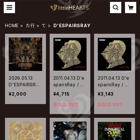
HOME
た行
て
D'ESPAIRSRAY
2026.05.13
2011.04.13 D’e
2011.04.13 D’e
D'ESPAIRSRAY
spairsRay / an
spairsRay / an
/ RAPTURE
tique【初回生産
tique【通常盤】
¥2,000
¥4,715
¥3,143
限定盤】
SOLD OUT
SOLD OUT