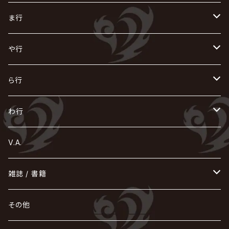
ACME / アクメ
Initial'L
GACKT
Versailles
KiD
Psycho le Cému
X JAPAN
グラビティ
Z CLEAR
DAIGO
AURORIZE
[ kei ] / 圭
Z CLEAR
CHAQLA.
NIGHTMARE
こ
せ
つ
に
は
ま行
浅葱 / ASAGI
INORAN
KAKUMAY
Verde/
gives
櫻井敦司
LSN / The LEGENDARY SIX NINE
GRIMOIRE
SEESAW
ダウト
OFIAM
仮病
超ジャシー
NAZARE
GOATBED
ゼラ
NiEL
heidi.
そ
て
ぬ
ひ
ま
や行
Azavana
イビツ マル
CASCADE
UCHUSENTAI:NOIZ / 宇宙戦隊NOIZ
ギャロ
さくら前線
LM.C
GLAY
J
TAKURO
陰陽座
Kra
Scarlet Valse
ゴールデンボンバー
零[Hz]
NICOLAS
H.U.G
SOPHIA
D
nurié
HERO
THE MICRO HEAD 4N'S
と
ね
ふ
み
や
ら行
Acid Black Cherry
色々な十字架
the GazettE
清春
Sadie
えんそく
gremlins
-真天地開闢集団-ジグザグ
DazzlingBAD
SUGIZO
コドモドラゴン
仙台貨物
BUCK-TICK
ZOMBIE / ぞんび
DIAURA
美炎-BIEN-
MAO / マオ from SID
東京花嫁
NETH PRIERE CAIN
Far East Dizain
未完成アリス
ヤミテラ / 外道反逆者ヤミテラ
の
へ
む
ゆ
ら
わ行
Ashmaze.
168 / 葵-168-
GOTCHAROCKA
KIRITO / キリト
XANVALA
GREN / グレン
Sick²
DADAROMA
sukekiyo
CONTRASTZ
BugLug
DaizyStripper
HIZAKI
マガツノート
Tourbillon
NEVERLAND
Fatüm
ミスイ
NoGoD
BabyKingdom
MUCC / ムック
YUKIYA / 藤田幸也
rice
ほ
め
よ
り
わ
V.A.
甘い暴力
蛾と蝶
己龍
黒夢
ジグソウ
逹瑯
SCAPEGOAT
HAZUKI / 葉月
D'ESPAIRSRAY
vistlip
machine
Dawnman
FANTASTIC◇CIRCUS
mitsu
NOCTURNAL BLOODLUST
THE BEETHOVEN
ユナイト
Rides In ReVellion
POIDOL
メトロノーム
Leetspeak monsters
wyse
も
る
雑誌 / 書籍
天照
KAMIJO
シド
DAVID / SUI / 縁
SPLENDID GOD GIRAFFE
花見桜こうき
Develop One's Faculties
ヒッチコック
Magistina Saga
DOG inthePWO
FEST VAINQUEUR
MIMIZUQ
PENICILLIN
Raphael
HOLLOWGRAM
MERRY / メリー
Ricky
我が為
THE MORTAL
Ruiza
れ
hévn
その他
彩冷える -ayabie-
Kaya
SHIVA
DALLE
SLAPSLY / CHIYU
薔薇の宮殿
DIR EN GREY
hide with Spread Beaver / hide
MUSCLE ATTACK
Toshi
梟
MIYAVI
ベル
Luv PARADE