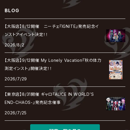
LEZARD
MORRIE
Lucy
0.1gの誤算
ろ
ROCK AND READ
アリス九號. / ALICE NINE. / A9
cali≠gari
BLOG
JAKIGAN MEISTER
DARRELL
BAROQUE
DEXCORE
HIDE-ZOU
マツタケワークス
Dolly
Plastic Tree
美良政次
HELLBROTH / ヘルブロス
La'veil MizeriA
RENAME
最上川司
LUNA SEA
the Raid.
Royz
有村竜太朗
河村隆一
【大阪店】8/12開催 ニーチェ『IGNITE』発売記念イ
Chanty
TAKE NO BREAK
ビバラッシュ
摩天楼オペラ
TЯicKY
Frantic EMIRY
MIRAGE
The Benjamin
LAB.THE BASEMENT / ラボ ザ ベヰスメント
LIBRAVEL / リブラヴェル
ンストアイベント決定！！
REIGN
Rorschach.inc
ΛrlequiΩ / アルルカン
Janne Da Arc
2026/8/2
DEZERT
THE MADNA
Blu-BiLLioN
ペンタゴン
RAN / 蘭
LIPHLICH
RAZOR
ロマン急行
Angelo
sugar
【大阪店】9/12開催 My Lonely Vacation『秋の体力
deadman
MAMA.
BULL ZEICHEN 88
Lill
測定インスト』開催決定！！
LSN / The LEGENDARY SIX NINE
アンティック-珈琲店-
Jupiter
2026/7/29
DEVILOOF
まみれた / MAMIRETA
BULL FIELD
lynch.
アンフィル
JILUKA
【東京店】8/31開催 ギャロ『ALICE IN WORLD’S
DuelJewel
MALICE MIZER
BREAKERZ
RE:INa
END-CHAOS-』発売記念催事
umbrella
JILS
2026/7/25
D'ERLANGER
BLAZE
SHIN
電脳ヒメカ