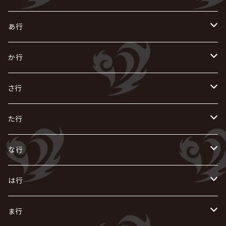
あ行
あ
か行
R指定
い
か
さ行
AIOLIN
IKUO
怪人二十面奏
う
き
さ
た行
i.D.A
exist†trace
Kαin
VIRGE / ヴァージュ
KISAKI
ザアザア
え
く
し
た
な行
AKIHIDE
生熊耕治
kein
Waive
キズ
The THIRTEEN
ACE OF SPADES
Crack6
Zeke Deux
DASEIN
お
け
す
ち
な
は行
ACME / アクメ
Initial'L
GACKT
Versailles
KiD
Psycho le Cému
X JAPAN
グラビティ
Z CLEAR
DAIGO
AURORIZE
[ kei ] / 圭
Z CLEAR
CHAQLA.
NIGHTMARE
こ
せ
つ
に
は
ま行