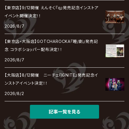
the Raid.
Royz
有村竜太朗
河村隆一
【東京店】9/12開催 えんそく『q』発売記念インストア
Chanty
TAKE NO BREAK
ビバラッシュ
摩天楼オペラ
TЯicKY
Frantic EMIRY
MIRAGE
The Benjamin
LAB.THE BASEMENT / ラボ ザ ベヰスメント
LIBRAVEL / リブラヴェル
イベント開催決定！！
REIGN
Rorschach.inc
ΛrlequiΩ / アルルカン
Janne Da Arc
2026/8/7
DEZERT
THE MADNA
Blu-BiLLioN
ペンタゴン
RAN / 蘭
LIPHLICH
RAZOR
ロマン急行
Angelo
sugar
【東京店・大阪店】GOTCHAROCKA『睡/劇』発売記
deadman
MAMA.
BULL ZEICHEN 88
Lill
念 コラボショッパー配布決定！！
LSN / The LEGENDARY SIX NINE
アンティック-珈琲店-
Jupiter
2026/8/7
DEVILOOF
まみれた / MAMIRETA
BULL FIELD
lynch.
アンフィル
JILUKA
【大阪店】8/12開催 ニーチェ『IGNITE』発売記念イ
DuelJewel
MALICE MIZER
BREAKERZ
RE:INa
ンストアイベント決定！！
umbrella
JILS
2026/8/2
D'ERLANGER
BLAZE
SHIN
電脳ヒメカ
The Brow Beat
記事一覧を見る
Jin-Machine