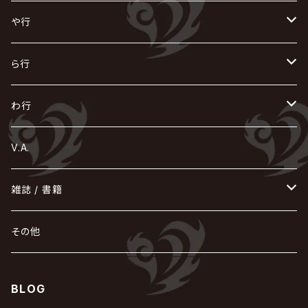
浅葱 / ASAGI
INORAN
KAKUMAY
Verde/
gives
櫻井敦司
LSN / The LEGENDARY SIX NINE
GRIMOIRE
SEESAW
ダウト
OFIAM
仮病
超ジャシー
NAZARE
GOATBED
ゼラ
NiEL
heidi.
そ
て
ぬ
ひ
ま
や行
Azavana
イビツ マル
CASCADE
UCHUSENTAI:NOIZ / 宇宙戦隊NOIZ
ギャロ
さくら前線
LM.C
GLAY
J
TAKURO
陰陽座
Kra
Scarlet Valse
ゴールデンボンバー
零[Hz]
NICOLAS
H.U.G
SOPHIA
D
nurié
HERO
THE MICRO HEAD 4N'S
と
ね
ふ
み
や
ら行
Acid Black Cherry
色々な十字架
the GazettE
清春
Sadie
えんそく
GREMLINS
-真天地開闢集団-ジグザグ
DazzlingBAD
SUGIZO
コドモドラゴン
仙台貨物
BUCK-TICK
ZOMBIE / ぞんび
DIAURA
美炎-BIEN-
MAO / マオ from SID
東京花嫁
NETH PRIERE CAIN
Far East Dizain
未完成アリス
ヤミテラ / 外道反逆者ヤミテラ
の
へ
む
ゆ
ら
わ行
Ashmaze.
168 / 葵-168-
GOTCHAROCKA
KIRITO / キリト
XANVALA
GREN / グレン
Sick²
DADAROMA
sukekiyo
CONTRASTZ
BugLug
DaizyStripper
HIZAKI
マガツノート
Tourbillon
NEVERLAND
Fatüm
ミスイ
NoGoD
BabyKingdom
MUCC / ムック
YUKIYA / 藤田幸也
rice
ほ
め
よ
り
わ
V.A.
甘い暴力
蛾と蝶
己龍
黒夢
ジグソウ
逹瑯
SCAPEGOAT
HAZUKI / 葉月
D'ESPAIRSRAY
vistlip
machine
Dawnman
FANTASTIC◇CIRCUS
mitsu
NOCTURNAL BLOODLUST
THE BEETHOVEN
ユナイト
Rides In ReVellion
POIDOL
メトロノーム
Leetspeak monsters
wyse
も
る
雑誌 / 書籍
天照
KAMIJO
シド
DAVID / SUI / 縁
SPLENDID GOD GIRAFFE
花見桜こうき
Develop One's Faculties
ヒッチコック
Magistina Saga
DOG inthePWO
FEST VAINQUEUR
MIMIZUQ
PENICILLIN
Raphael
HOLLOWGRAM
MERRY / メリー
Ricky
我が為
THE MORTAL
Ruiza
れ
hévn
その他
彩冷える -ayabie-
Kaya
SHIVA
DALLE
SLAPSLY / CHIYU
薔薇の宮殿
DIR EN GREY
hide with Spread Beaver / hide
MUSCLE ATTACK
Toshi
梟
MIYAVI
ベル
Luv PARADE
LEZARD
MORRIE
Lucy
0.1gの誤算
ろ
ROCK AND READ
アリス九號. / ALICE NINE. / A9
cali≠gari
BLOG
JAKIGAN MEISTER
DARRELL
BAROQUE
DEXCORE
HIDE-ZOU
マツタケワークス
Dolly
Plastic Tree
美良政次
HELLBROTH / ヘルブロス
La'veil MizeriA
RENAME
最上川司
LUNA SEA