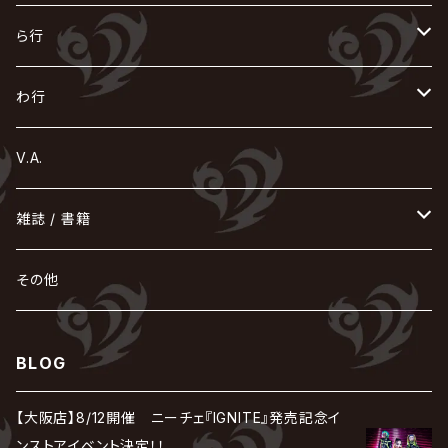
Azavana
イビツ マル
CASCADE
UCHUSENTAI:NOIZ / 宇宙戦隊NOIZ
ギャロ
さくら前線
LM.C
GLAY
J
TAKURO
陰陽座
Kra
Scarlet Valse
ゴールデンボンバー
零[Hz]
NICOLAS
H.U.G
SOPHIA
D
nurié
HERO
THE MICRO HEAD 4N'S
と
ね
ふ
み
や
ら行
Acid Black Cherry
色々な十字架
the GazettE
清春
Sadie
えんそく
gremlins
-真天地開闢集団-ジグザグ
DazzlingBAD
SUGIZO
コドモドラゴン
仙台貨物
BUCK-TICK
ZOMBIE / ぞんび
DIAURA
美炎-BIEN-
MAO / マオ from SID
東京花嫁
NETH PRIERE CAIN
Far East Dizain
未完成アリス
ヤミテラ / 外道反逆者ヤミテラ
の
へ
む
ゆ
ら
わ行
Ashmaze.
168 / 葵-168-
GOTCHAROCKA
KIRITO / キリト
XANVALA
GREN / グレン
Sick²
DADAROMA
sukekiyo
CONTRASTZ
BugLug
DaizyStripper
HIZAKI
マガツノート
Tourbillon
NEVERLAND
Fatüm
ミスイ
NoGoD
BabyKingdom
MUCC / ムック
YUKIYA / 藤田幸也
rice
ほ
め
よ
り
わ
V.A.
甘い暴力
蛾と蝶
己龍
黒夢
ジグソウ
逹瑯
SCAPEGOAT
HAZUKI / 葉月
D'ESPAIRSRAY
vistlip
machine
Dawnman
FANTASTIC◇CIRCUS
mitsu
NOCTURNAL BLOODLUST
THE BEETHOVEN
ユナイト
Rides In ReVellion
POIDOL
メトロノーム
Leetspeak monsters
wyse
も
る
雑誌 / 書籍
天照
KAMIJO
シド
DAVID / SUI / 縁
SPLENDID GOD GIRAFFE
花見桜こうき
Develop One's Faculties
ヒッチコック
Magistina Saga
DOG inthePWO
FEST VAINQUEUR
MIMIZUQ
PENICILLIN
Raphael
HOLLOWGRAM
MERRY / メリー
Ricky
我が為
THE MORTAL
Ruiza
れ
hévn
その他
彩冷える -ayabie-
Kaya
SHIVA
DALLE
SLAPSLY / CHIYU
薔薇の宮殿
DIR EN GREY
hide with Spread Beaver / hide
MUSCLE ATTACK
Toshi
梟
MIYAVI
ベル
Luv PARADE
LEZARD
MORRIE
Lucy
0.1gの誤算
ろ
ROCK AND READ
アリス九號. / ALICE NINE. / A9
cali≠gari
BLOG
JAKIGAN MEISTER
DARRELL
BAROQUE
DEXCORE
HIDE-ZOU
マツタケワークス
Dolly
Plastic Tree
美良政次
HELLBROTH / ヘルブロス
La'veil MizeriA
RENAME
最上川司
LUNA SEA
the Raid.
Royz
有村竜太朗
河村隆一
【大阪店】8/12開催 ニーチェ『IGNITE』発売記念イ
Chanty
TAKE NO BREAK
ビバラッシュ
摩天楼オペラ
TЯicKY
Frantic EMIRY
MIRAGE
The Benjamin
LAB.THE BASEMENT / ラボ ザ ベヰスメント
LIBRAVEL / リブラヴェル
ンストアイベント決定！！