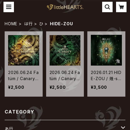
HOME
は行
ひ
HIDE-ZOU
2026.06.24 Fa
2026.06.24 Fa
2026.01.21 HID
tüm / Canary
tüm / Canary
E-ZOU / 煌-se
【Lumina ver.】
【Tenebra ve
cond wind-【通
¥2,500
¥2,500
¥3,500
r.】
常盤】
CATEGORY
あ行