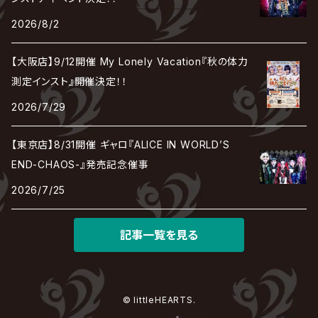
REIGN
Rorschach.inc
ΛrlequiΩ / アルルカン
Janne Da Arc
2026/8/2
DEZERT
THE MADNA
Blu-BiLLioN
ペンタゴン
RAN / 蘭
LIPHLICH
RAZOR
ロマン急行
Angelo
sugar
【大阪店】9/12開催 My Lonely Vacation『秋の体力
deadman
MAMA.
BULL ZEICHEN 88
Lill
測定インスト』開催決定！！
LSN / The LEGENDARY SIX NINE
アンティック-珈琲店-
Jupiter
2026/7/29
DEVILOOF
まみれた / MAMIRETA
BULL FIELD
lynch.
アンフィル
JILUKA
【東京店】8/31開催 ギャロ『ALICE IN WORLD’S
DuelJewel
MALICE MIZER
BREAKERZ
RE:INa
END-CHAOS-』発売記念催事
umbrella
JILS
2026/7/25
D'ERLANGER
BLAZE
SHIN
電脳ヒメカ
The Brow Beat
記事一覧を見る
Jin-Machine
© littleHEARTS.