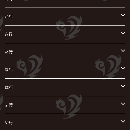
あ
か行
R指定
い
か
さ行
AIOLIN
IKUO
怪人二十面奏
う
き
さ
た行
i.D.A
exist†trace
Kαin
VIRGE / ヴァージュ
KISAKI
ザアザア
え
く
し
た
な行
AKIHIDE
生熊耕治
kein
Waive
キズ
The THIRTEEN
ACE OF SPADES
Crack6
Zeke Deux
DASEIN
お
け
す
ち
な
は行
ACME / アクメ
Initial'L
GACKT
Versailles
KiD
Psycho le Cému
X JAPAN
グラビティ
Z CLEAR
DAIGO
AURORIZE
[ kei ] / 圭
Z CLEAR
CHAQLA.
NIGHTMARE
こ
せ
つ
に
は
ま行
浅葱 / ASAGI
INORAN
KAKUMAY
Verde/
gives
櫻井敦司
LSN / The LEGENDARY SIX NINE
GRIMOIRE
SEESAW
ダウト
OFIAM
仮病
超ジャシー
NAZARE
GOATBED
ゼラ
NiEL
heidi.
そ
て
ぬ
ひ
ま
や行