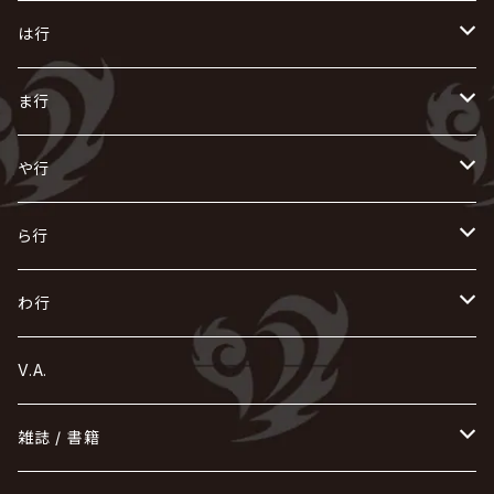
AKIHIDE
生熊耕治
kein
Waive
キズ
The THIRTEEN
ACE OF SPADES
Crack6
Zeke Deux
DASEIN
お
け
す
ち
な
は行
ACME / アクメ
Initial'L
GACKT
Versailles
KiD
Psycho le Cému
X JAPAN
グラビティ
Z CLEAR
DAIGO
AURORIZE
[ kei ] / 圭
Z CLEAR
CHAQLA.
NIGHTMARE
こ
せ
つ
に
は
ま行
浅葱 / ASAGI
INORAN
KAKUMAY
Verde/
gives
櫻井敦司
LSN / The LEGENDARY SIX NINE
GRIMOIRE
SEESAW
ダウト
OFIAM
仮病
超ジャシー
NAZARE
GOATBED
ゼラ
NiEL
heidi.
そ
て
ぬ
ひ
ま
や行
Azavana
イビツ マル
CASCADE
UCHUSENTAI:NOIZ / 宇宙戦隊NOIZ
ギャロ
さくら前線
LM.C
GLAY
J
TAKURO
陰陽座
Kra
Scarlet Valse
ゴールデンボンバー
零[Hz]
NICOLAS
H.U.G
SOPHIA
D
nurié
HERO
THE MICRO HEAD 4N'S
と
ね
ふ
み
や
ら行
Acid Black Cherry
色々な十字架
the GazettE
清春
Sadie
えんそく
gremlins
-真天地開闢集団-ジグザグ
DazzlingBAD
SUGIZO
コドモドラゴン
仙台貨物
BUCK-TICK
ZOMBIE / ぞんび
DIAURA
美炎-BIEN-
MAO / マオ from SID
東京花嫁
NETH PRIERE CAIN
Far East Dizain
未完成アリス
ヤミテラ / 外道反逆者ヤミテラ
の
へ
む
ゆ
ら
わ行
Ashmaze.
168 / 葵-168-
GOTCHAROCKA
KIRITO / キリト
XANVALA
GREN / グレン
Sick²
DADAROMA
sukekiyo
CONTRASTZ
BugLug
DaizyStripper
HIZAKI
マガツノート
Tourbillon
NEVERLAND
Fatüm
ミスイ
NoGoD
BabyKingdom
MUCC / ムック
YUKIYA / 藤田幸也
rice
ほ
め
よ
り
わ
V.A.
甘い暴力
蛾と蝶
己龍
黒夢
ジグソウ
逹瑯
SCAPEGOAT
HAZUKI / 葉月
D'ESPAIRSRAY
vistlip
machine
Dawnman
FANTASTIC◇CIRCUS
mitsu
NOCTURNAL BLOODLUST
THE BEETHOVEN
ユナイト
Rides In ReVellion
POIDOL
メトロノーム
Leetspeak monsters
wyse
も
る
雑誌 / 書籍
天照
KAMIJO
シド
DAVID / SUI / 縁
SPLENDID GOD GIRAFFE
花見桜こうき
Develop One's Faculties
ヒッチコック
Magistina Saga
DOG inthePWO
FEST VAINQUEUR
MIMIZUQ
PENICILLIN
Raphael