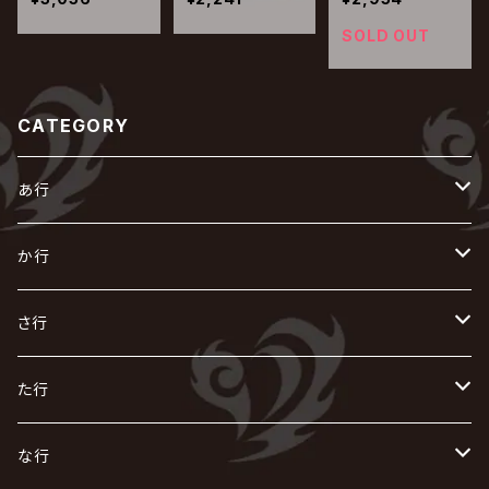
T 1-【通常盤】
SOLD OUT
CATEGORY
あ行
あ
か行
R指定
い
か
さ行
AIOLIN
IKUO
怪人二十面奏
う
き
さ
た行
i.D.A
exist†trace
Kαin
VIRGE / ヴァージュ
KISAKI
ザアザア
え
く
し
た
な行