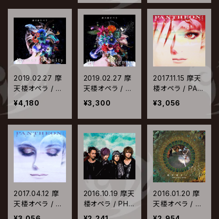
2019.02.27 摩
2019.02.27 摩
2017.11.15 摩天
天楼オペラ / Hu
天楼オペラ / Hu
楼オペラ / PAN
man Dignity
man Dignity
THEON -PART
¥4,180
¥3,300
¥3,056
【初回限定プレ
【通常盤】
2-【通常盤】
ス盤】
2017.04.12 摩
2016.10.19 摩天
2016.01.20 摩
天楼オペラ / PA
楼オペラ / PHO
天楼オペラ / 地
NTHEON -PAR
ENIX RISING
球【通常盤】
¥3,056
¥2,241
¥2,954