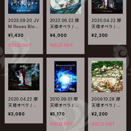
2023.09.20 JV
2022.06.22 摩
2020.04.22 摩
M Roses Bloo
天楼オペラ / 真
天楼オペラ / Ch
d Symphony /
実を知っていく
ronos【通常盤】
¥1,430
¥4,000
¥2,200
協奏曲 ～耽美
物語
なる血統～
SOLD OUT
SOLD OUT
2020.04.22 摩
2010.09.01 摩
2009.10.28 摩
天楼オペラ / Ch
天楼オペラ / E
天楼オペラ / C
ronos【初回限
mergence fro
OUPLING COL
¥3,080
¥5,170
¥2,200
定盤】
m COCOON〜
LECTION 08-0
Tour Final Liv
9
SOLD OUT
SOLD OUT
e Film〜