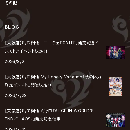
HOLLOWGRAM
MERRY / メリー
Ricky
我が為
THE MORTAL
Ruiza
れ
hévn
その他
彩冷える -ayabie-
Kaya
SHIVA
DALLE
SLAPSLY / CHIYU
薔薇の宮殿
DIR EN GREY
hide with Spread Beaver / hide
MUSCLE ATTACK
Toshi
梟
MIYAVI
ベル
Luv PARADE
LEZARD
MORRIE
Lucy
0.1gの誤算
ろ
ROCK AND READ
アリス九號. / ALICE NINE. / A9
cali≠gari
BLOG
JAKIGAN MEISTER
DARRELL
BAROQUE
DEXCORE
HIDE-ZOU
マツタケワークス
Dolly
Plastic Tree
美良政次
HELLBROTH / ヘルブロス
La'veil MizeriA
RENAME
最上川司
LUNA SEA
the Raid.
Royz
有村竜太朗
河村隆一
【大阪店】8/12開催 ニーチェ『IGNITE』発売記念イ
Chanty
TAKE NO BREAK
ビバラッシュ
摩天楼オペラ
TЯicKY
Frantic EMIRY
MIRAGE
The Benjamin
LAB.THE BASEMENT / ラボ ザ ベヰスメント
LIBRAVEL / リブラヴェル
ンストアイベント決定！！
REIGN
Rorschach.inc
ΛrlequiΩ / アルルカン
Janne Da Arc
2026/8/2
DEZERT
THE MADNA
Blu-BiLLioN
ペンタゴン
RAN / 蘭
LIPHLICH
RAZOR
ロマン急行
Angelo
sugar
【大阪店】9/12開催 My Lonely Vacation『秋の体力
deadman
MAMA.
BULL ZEICHEN 88
Lill
測定インスト』開催決定！！
LSN / The LEGENDARY SIX NINE
アンティック-珈琲店-
Jupiter
2026/7/29
DEVILOOF
まみれた / MAMIRETA
BULL FIELD
lynch.
アンフィル
JILUKA
【東京店】8/31開催 ギャロ『ALICE IN WORLD’S
DuelJewel
MALICE MIZER
BREAKERZ
RE:INa
END-CHAOS-』発売記念催事
umbrella
JILS
2026/7/25
D'ERLANGER