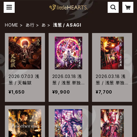
HOME
あ行
あ
浅葱 / ASAGI
2026.07.03 浅
2026.03.18 浅
2026.03.18 浅
葱 / 天輪獄
葱 / 浅葱 単独
葱 / 浅葱 単独
巡業 二○二五
巡業 二○二五
¥1,650
¥9,900
¥7,700
「桃太郎伝記 ～
「桃太郎伝記 ～
我武者羅～」千
我武者羅～」千
秋楽 二○二五
秋楽 二○二五
年二月十二日 Z
年二月十二日 Z
EPP SHINJUK
EPP SHINJUK
U【Blu-ray】
U【DVD】