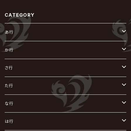
CATEGORY
あ行
あ
か行
R指定
い
か
さ行
AIOLIN
IKUO
怪人二十面奏
う
き
さ
た行
i.D.A
exist†trace
Kαin
VIRGE / ヴァージュ
KISAKI
ザアザア
え
く
し
た
な行
AKIHIDE
生熊耕治
kein
Waive
キズ
The THIRTEEN
ACE OF SPADES
Crack6
Zeke Deux
DASEIN
お
け
す
ち
な
は行