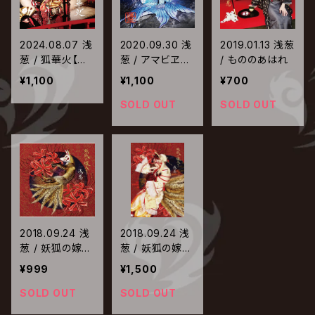
2024.08.07 浅
2020.09.30 浅
2019.01.13 浅葱
葱 / 狐華火【通
葱 / アマビヱ
/ もののあはれ
常盤】
【通常盤】
¥1,100
¥1,100
¥700
SOLD OUT
SOLD OUT
2018.09.24 浅
2018.09.24 浅
葱 / 妖狐の嫁入
葱 / 妖狐の嫁入
り【TYPE-B】
り【TYPE-A】
¥999
¥1,500
SOLD OUT
SOLD OUT