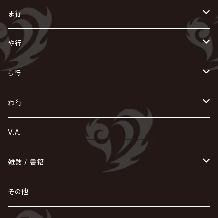
ACME / アクメ
Initial'L
GACKT
Versailles
KiD
Psycho le Cému
X JAPAN
グラビティ
Z CLEAR
DAIGO
AURORIZE
[ kei ] / 圭
Z CLEAR
CHAQLA.
NIGHTMARE
こ
せ
つ
に
は
ま行
浅葱 / ASAGI
INORAN
KAKUMAY
Verde/
gives
櫻井敦司
LSN / The LEGENDARY SIX NINE
GRIMOIRE
SEESAW
ダウト
OFIAM
仮病
超ジャシー
NAZARE
GOATBED
ゼラ
NiEL
heidi.
そ
て
ぬ
ひ
ま
や行
Azavana
イビツ マル
CASCADE
UCHUSENTAI:NOIZ / 宇宙戦隊NOIZ
ギャロ
さくら前線
LM.C
GLAY
J
TAKURO
陰陽座
Kra
Scarlet Valse
ゴールデンボンバー
零[Hz]
NICOLAS
H.U.G
SOPHIA
D
nurié
HERO
THE MICRO HEAD 4N'S
と
ね
ふ
み
や
ら行
Acid Black Cherry
色々な十字架
the GazettE
清春
Sadie
えんそく
gremlins
-真天地開闢集団-ジグザグ
DazzlingBAD
SUGIZO
コドモドラゴン
仙台貨物
BUCK-TICK
ZOMBIE / ぞんび
DIAURA
美炎-BIEN-
MAO / マオ from SID
東京花嫁
NETH PRIERE CAIN
Far East Dizain
未完成アリス
ヤミテラ / 外道反逆者ヤミテラ
の
へ
む
ゆ
ら
わ行
Ashmaze.
168 / 葵-168-
GOTCHAROCKA
KIRITO / キリト
XANVALA
GREN / グレン
Sick²
DADAROMA
sukekiyo
CONTRASTZ
BugLug
DaizyStripper
HIZAKI
マガツノート
Tourbillon
NEVERLAND
Fatüm
ミスイ
NoGoD
BabyKingdom
MUCC / ムック
YUKIYA / 藤田幸也
rice
ほ
め
よ
り
わ
V.A.
甘い暴力
蛾と蝶
己龍
黒夢
ジグソウ
逹瑯
SCAPEGOAT
HAZUKI / 葉月
D'ESPAIRSRAY
vistlip
machine
Dawnman
FANTASTIC◇CIRCUS
mitsu
NOCTURNAL BLOODLUST
THE BEETHOVEN
ユナイト
Rides In ReVellion
POIDOL
メトロノーム
Leetspeak monsters
wyse
も
る
雑誌 / 書籍
天照
KAMIJO
シド
DAVID / SUI / 縁
SPLENDID GOD GIRAFFE
花見桜こうき
Develop One's Faculties
ヒッチコック
Magistina Saga
DOG inthePWO
FEST VAINQUEUR
MIMIZUQ
PENICILLIN
Raphael
HOLLOWGRAM
MERRY / メリー
Ricky
我が為
THE MORTAL
Ruiza
れ
hévn
その他
彩冷える -ayabie-
Kaya
SHIVA
DALLE
SLAPSLY / CHIYU
薔薇の宮殿
DIR EN GREY
hide with Spread Beaver / hide
MUSCLE ATTACK
Toshi
梟
MIYAVI
ベル
Luv PARADE
LEZARD
MORRIE
Lucy