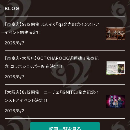
0.1gの誤算
ろ
ROCK AND READ
アリス九號. / ALICE NINE. / A9
cali≠gari
BLOG
JAKIGAN MEISTER
DARRELL
BAROQUE
DEXCORE
HIDE-ZOU
マツタケワークス
Dolly
Plastic Tree
美良政次
HELLBROTH / ヘルブロス
La'veil MizeriA
RENAME
最上川司
LUNA SEA
the Raid.
Royz
有村竜太朗
河村隆一
【東京店】9/12開催 えんそく『q』発売記念インストア
Chanty
TAKE NO BREAK
ビバラッシュ
摩天楼オペラ
TЯicKY
Frantic EMIRY
MIRAGE
The Benjamin
LAB.THE BASEMENT / ラボ ザ ベヰスメント
LIBRAVEL / リブラヴェル
イベント開催決定！！
REIGN
Rorschach.inc
ΛrlequiΩ / アルルカン
Janne Da Arc
2026/8/7
DEZERT
THE MADNA
Blu-BiLLioN
ペンタゴン
RAN / 蘭
LIPHLICH
RAZOR
ロマン急行
Angelo
sugar
【東京店・大阪店】GOTCHAROCKA『睡/劇』発売記
deadman
MAMA.
BULL ZEICHEN 88
Lill
念 コラボショッパー配布決定！！
LSN / The LEGENDARY SIX NINE
アンティック-珈琲店-
Jupiter
2026/8/7
DEVILOOF
まみれた / MAMIRETA
BULL FIELD
lynch.
アンフィル
JILUKA
【大阪店】8/12開催 ニーチェ『IGNITE』発売記念イ
DuelJewel
MALICE MIZER
BREAKERZ
RE:INa
ンストアイベント決定！！
umbrella
JILS
2026/8/2
D'ERLANGER
BLAZE
SHIN
電脳ヒメカ
The Brow Beat
記事一覧を見る