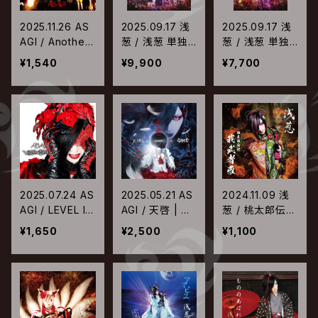
2025.11.26 AS
2025.09.17 浅
2025.09.17 浅
AGI / Another
葱 / 浅葱 単独
葱 / 浅葱 単独
me【通常盤】
巡業 二○二四
巡業 二○二四
¥1,540
¥9,900
¥7,700
千秋楽 「狐華
千秋楽 「狐華
火」二○二四年
火」二○二四年
八月二十九日 S
八月二十九日 S
potify O-EAST
potify O-EAST
【Blu-ray】
【DVD】
2025.07.24 AS
2025.05.21 AS
2024.11.09 浅
AGI / LEVEL IN
AGI / 天啓 | G
葱 / 桃太郎伝記
FINITY【通常
ORE【通常盤】
～我武者羅～
¥1,650
¥2,500
¥1,100
盤】
【通常盤】