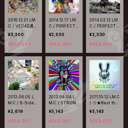
2016.12.21 LM.
2014.12.17 LM.
2014.02.12 LM.
C / VEDA【通常
C / PERFECT
C / PERFECT F
盤】
RAINBOW【通
ANTASY【通常
¥3,300
¥2,530
¥2,530
常盤】
盤】
SOLD OUT
SOLD OUT
SOLD OUT
2013.06.05 L
2012.04.04 L
2011.10.12 LM.C
M.C / B-Side B
M.C / STRONG
/ ☆★Best the
EST!!
POP【通常盤】
LM.C★☆2006
¥2,619
¥3,143
¥3,143
-2011 SINGLES
【通常盤】
SOLD OUT
SOLD OUT
SOLD OUT