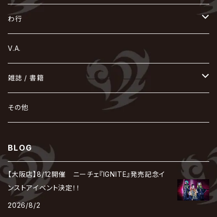
Acid Black Cherry
色々な十字架
the GazettE
清春
Sadie
えんそく
gremlins
-真天地開闢集団-ジグザグ
DazzlingBAD
SUGIZO
コドモドラゴン
仙台貨物
BUCK-TICK
ZOMBIE / ぞんび
DIAURA
美炎-BIEN-
MAO / マオ from SID
東京花嫁
NETH PRIERE CAIN
Far East Dizain
未完成アリス
ヤミテラ / 外道反逆者ヤミテラ
の
へ
む
ゆ
ら
わ行
Ashmaze.
168 / 葵-168-
GOTCHAROCKA
KIRITO / キリト
XANVALA
GREN / グレン
Sick²
DADAROMA
sukekiyo
CONTRASTZ
BugLug
DaizyStripper
HIZAKI
マガツノート
Tourbillon
NEVERLAND
Fatüm
ミスイ
NoGoD
BabyKingdom
MUCC / ムック
YUKIYA / 藤田幸也
rice
ほ
め
よ
り
わ
V.A.
甘い暴力
蛾と蝶
己龍
黒夢
ジグソウ
逹瑯
SCAPEGOAT
HAZUKI / 葉月
D'ESPAIRSRAY
vistlip
machine
Dawnman
FANTASTIC◇CIRCUS
mitsu
NOCTURNAL BLOODLUST
THE BEETHOVEN
ユナイト
Rides In ReVellion
POIDOL
メトロノーム
Leetspeak monsters
wyse
も
る
雑誌 / 書籍
天照
KAMIJO
シド
DAVID / SUI / 縁
SPLENDID GOD GIRAFFE
花見桜こうき
Develop One's Faculties
ヒッチコック
Magistina Saga
DOG inthePWO
FEST VAINQUEUR
MIMIZUQ
PENICILLIN
Raphael
HOLLOWGRAM
MERRY / メリー
Ricky
我が為
THE MORTAL
Ruiza
れ
hévn
その他
彩冷える -ayabie-
Kaya
SHIVA
DALLE
SLAPSLY / CHIYU
薔薇の宮殿
DIR EN GREY
hide with Spread Beaver / hide
MUSCLE ATTACK
Toshi
梟
MIYAVI
ベル
Luv PARADE
LEZARD
MORRIE
Lucy
0.1gの誤算
ろ
ROCK AND READ
アリス九號. / ALICE NINE. / A9
cali≠gari
BLOG
JAKIGAN MEISTER
DARRELL
BAROQUE
DEXCORE
HIDE-ZOU
マツタケワークス
Dolly
Plastic Tree
美良政次
HELLBROTH / ヘルブロス
La'veil MizeriA
RENAME
最上川司
LUNA SEA
the Raid.
Royz
有村竜太朗
河村隆一
【大阪店】8/12開催 ニーチェ『IGNITE』発売記念イ
Chanty
TAKE NO BREAK
ビバラッシュ
摩天楼オペラ
TЯicKY
Frantic EMIRY
MIRAGE
The Benjamin
LAB.THE BASEMENT / ラボ ザ ベヰスメント
LIBRAVEL / リブラヴェル
ンストアイベント決定！！
REIGN
Rorschach.inc
ΛrlequiΩ / アルルカン
Janne Da Arc
2026/8/2
DEZERT
THE MADNA
Blu-BiLLioN
ペンタゴン
RAN / 蘭
LIPHLICH