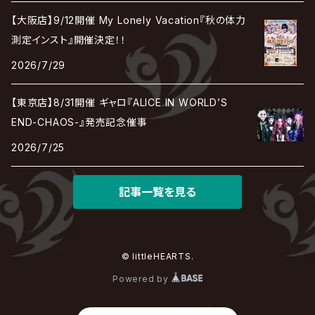
RAZOR
ロマン急行
Angelo
sugar
【大阪店】9/12開催 My Lonely Vacation『秋の体力
deadman
MAMA.
BULL ZEICHEN 88
Lill
測定インスト』開催決定！！
LSN / The LEGENDARY SIX NINE
アンティック-珈琲店-
Jupiter
2026/7/29
DEVILOOF
まみれた / MAMIRETA
BULL FIELD
lynch.
アンフィル
JILUKA
【東京店】8/31開催 ギャロ『ALICE IN WORLD’S
DuelJewel
MALICE MIZER
BREAKERZ
RE:INa
END-CHAOS-』発売記念催事
umbrella
JILS
2026/7/25
D'ERLANGER
BLAZE
SHIN
電脳ヒメカ
The Brow Beat
記事一覧を見る
Jin-Machine
© littleHEARTS.
Powered by