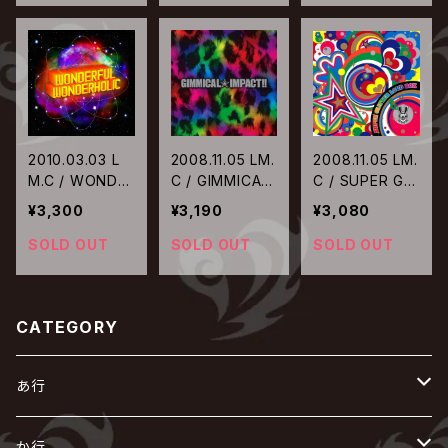
2010.03.03 L
2008.11.05 LM.
2008.11.05 LM.
M.C / WONDE
C / GIMMICAL
C / SUPER GLI
RFUL WONDE
☆IMPACT!!【通
TTER LOUD B
¥3,300
¥3,190
¥3,080
RHOLIC【通常
常盤】
OX
盤】
SOLD OUT
SOLD OUT
SOLD OUT
CATEGORY
あ行
あ
か行