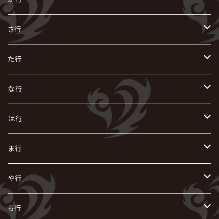
R指定
い
か
さ行
AIOLIN
IKUO
怪人二十面奏
う
き
さ
た行
i.D.A
exist†trace
Kαin
VIRGE / ヴァージュ
KISAKI
ザアザア
え
く
し
た
な行
AKIHIDE
生熊耕治
kein
Waive
キズ
The THIRTEEN
ACE OF SPADES
Crack6
Zeke Deux
DASEIN
お
け
す
ち
な
は行
ACME / アクメ
Initial'L
GACKT
Versailles
KiD
Psycho le Cému
X JAPAN
グラビティ
Z CLEAR
DAIGO
AURORIZE
[ kei ] / 圭
Z CLEAR
CHAQLA.
NIGHTMARE
こ
せ
つ
に
は
ま行
浅葱 / ASAGI
INORAN
KAKUMAY
Verde/
gives
櫻井敦司
LSN / The LEGENDARY SIX NINE
GRIMOIRE
SEESAW
ダウト
OFIAM
仮病
超ジャシー
NAZARE
GOATBED
ゼラ
NiEL
heidi.
そ
て
ぬ
ひ
ま
や行
Azavana
イビツ マル
CASCADE
UCHUSENTAI:NOIZ / 宇宙戦隊NOIZ
ギャロ
さくら前線
LM.C
GLAY
J
TAKURO
陰陽座
Kra
Scarlet Valse
ゴールデンボンバー
零[Hz]
NICOLAS
H.U.G
SOPHIA
D
nurié
HERO
THE MICRO HEAD 4N'S
と
ね
ふ
み
や
ら行