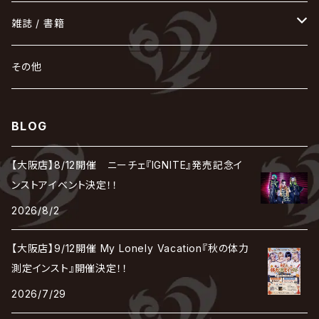
己龍
黒夢
ジグソウ
逹瑯
SCAPEGOAT
HAZUKI / 葉月
D'ESPAIRSRAY
vistlip
machine
Dawnman
FANTASTIC◇CIRCUS
mitsu
NOCTURNAL BLOODLUST
THE BEETHOVEN
ユナイト
Rides In ReVellion
POIDOL
メトロノーム
Leetspeak monsters
wyse
も
る
雑誌 / 書籍
天照
KAMIJO
シド
DAVID / SUI / 縁
SPLENDID GOD GIRAFFE
花見桜こうき
Develop One's Faculties
ヒッチコック
Magistina Saga
DOG inthePWO
FEST VAINQUEUR
MIMIZUQ
PENICILLIN
Raphael
HOLLOWGRAM
MERRY / メリー
Ricky
我が為
THE MORTAL
Ruiza
れ
hévn
その他
彩冷える -ayabie-
Kaya
SHIVA
DALLE
SLAPSLY / CHIYU
薔薇の宮殿
DIR EN GREY
hide with Spread Beaver / hide
MUSCLE ATTACK
Toshi
梟
MIYAVI
ベル
Luv PARADE
LEZARD
MORRIE
Lucy
0.1gの誤算
ろ
ROCK AND READ
アリス九號. / ALICE NINE. / A9
cali≠gari
BLOG
JAKIGAN MEISTER
DARRELL
BAROQUE
DEXCORE
HIDE-ZOU
マツタケワークス
Dolly
Plastic Tree
美良政次
HELLBROTH / ヘルブロス
La'veil MizeriA
RENAME
最上川司
LUNA SEA
the Raid.
Royz
有村竜太朗
河村隆一
【大阪店】8/12開催 ニーチェ『IGNITE』発売記念イ
Chanty
TAKE NO BREAK
ビバラッシュ
摩天楼オペラ
TЯicKY
Frantic EMIRY
MIRAGE
The Benjamin
LAB.THE BASEMENT / ラボ ザ ベヰスメント
LIBRAVEL / リブラヴェル
ンストアイベント決定！！
REIGN
ロマン急行
ΛrlequiΩ / アルルカン
Janne Da Arc
2026/8/2
DEZERT
THE MADNA
Blu-BiLLioN
ペンタゴン
RAN / 蘭
LIPHLICH
RAZOR
Angelo
sugar
【大阪店】9/12開催 My Lonely Vacation『秋の体力
deadman
MAMA.
BULL ZEICHEN 88
Lill
測定インスト』開催決定！！
LSN / The LEGENDARY SIX NINE
アンティック-珈琲店-
Jupiter
2026/7/29
DEVILOOF
まみれた / MAMIRETA
BULL FIELD
lynch.