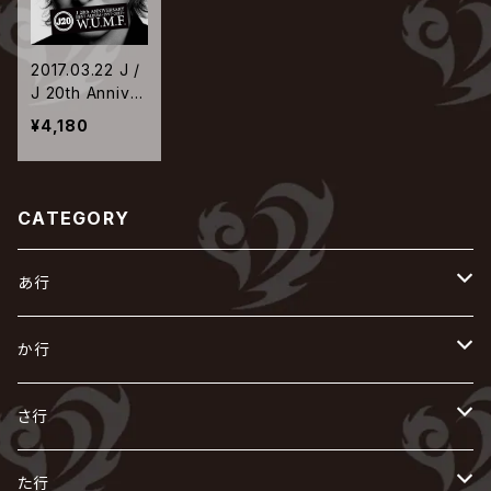
2017.03.22 J /
J 20th Anniver
sary BEST AL
¥4,180
BUM <1997-2
017> W.U.M.F.
【CD ONLY盤】
CATEGORY
あ行
あ
か行
R指定
い
か
さ行
AIOLIN
IKUO
怪人二十面奏
う
き
さ
た行