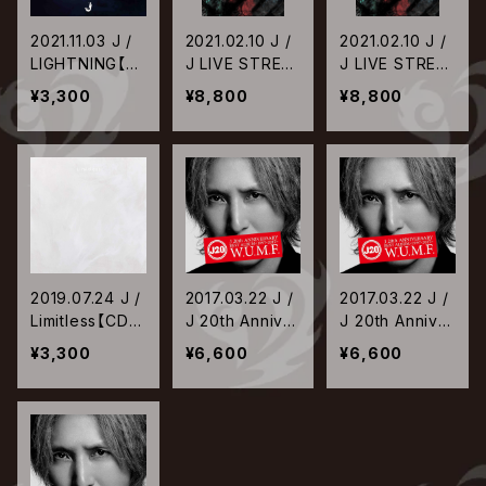
2021.11.03 J /
2021.02.10 J /
2021.02.10 J /
LIGHTNING【C
J LIVE STREA
J LIVE STREA
D ONLY盤】
MING AKASAK
MING AKASAK
¥3,300
¥8,800
¥8,800
A BLITZ 5DAY
A BLITZ 5DAY
S FINAL -THA
S FINAL -THA
NK YOU TO A
NK YOU TO A
LL MOTHER F
LL MOTHER F
UCKERS-【Blu-
UCKERS-【DV
ray】
D】
2019.07.24 J /
2017.03.22 J /
2017.03.22 J /
Limitless【CD
J 20th Anniver
J 20th Anniver
ONLY盤】
sary BEST AL
sary BEST AL
¥3,300
¥6,600
¥6,600
BUM <1997-2
BUM <1997-2
017> W.U.M.F.
017> W.U.M.F.
【CD+DVD盤】
【CD+Blu-ray
盤】