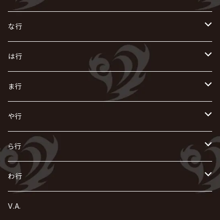
i.D.A
exist†trace
Kαin
VIRGE / ヴァージュ
KISAKI
ザアザア
え
く
し
た
な行
AKIHIDE
生熊耕治
kein
Waive
キズ
The THIRTEEN
ACE OF SPADES
Crack6
Zeke Deux
DASEIN
お
け
す
ち
な
は行
ACME / アクメ
Initial'L
GACKT
Versailles
KiD
Psycho le Cému
X JAPAN
グラビティ
Z CLEAR
DAIGO
AURORIZE
[ kei ] / 圭
Z CLEAR
CHAQLA.
NIGHTMARE
こ
せ
つ
に
は
ま行
浅葱 / ASAGI
INORAN
KAKUMAY
Verde/
gives
櫻井敦司
LSN / The LEGENDARY SIX NINE
GRIMOIRE
SEESAW
ダウト
OFIAM
仮病
超ジャシー
NAZARE
GOATBED
ゼラ
NiEL
heidi.
そ
て
ぬ
ひ
ま
や行
Azavana
イビツ マル
CASCADE
UCHUSENTAI:NOIZ / 宇宙戦隊NOIZ
ギャロ
さくら前線
LM.C
GLAY
J
TAKURO
陰陽座
Kra
Scarlet Valse
ゴールデンボンバー
零[Hz]
NICOLAS
H.U.G
SOPHIA
D
nurié
HERO
THE MICRO HEAD 4N'S
と
ね
ふ
み
や
ら行
Acid Black Cherry
色々な十字架
the GazettE
清春
Sadie
えんそく
gremlins
-真天地開闢集団-ジグザグ
DazzlingBAD
SUGIZO
コドモドラゴン
仙台貨物
BUCK-TICK
ZOMBIE / ぞんび
DIAURA
美炎-BIEN-
MAO / マオ from SID
東京花嫁
NETH PRIERE CAIN
Far East Dizain
未完成アリス
ヤミテラ / 外道反逆者ヤミテラ
の
へ
む
ゆ
ら
わ行
Ashmaze.
168 / 葵-168-
GOTCHAROCKA
KIRITO / キリト
XANVALA
GREN / グレン
Sick²
DADAROMA
sukekiyo
CONTRASTZ
BugLug
DaizyStripper
HIZAKI
マガツノート
Tourbillon
NEVERLAND
Fatüm
ミスイ
NoGoD
BabyKingdom
MUCC / ムック
YUKIYA / 藤田幸也
rice
ほ
め
よ
り
わ
V.A.
甘い暴力
蛾と蝶