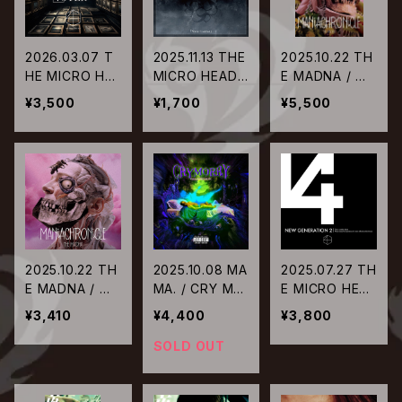
2026.03.07 T
2025.11.13 THE
2025.10.22 TH
HE MICRO HE
MICRO HEAD
E MADNA / MA
AD 4N'S / Bes
4N'S / Silent
NiACHRONiCL
¥3,500
¥1,700
¥5,500
t of MYCLON
Contrast
E【初回限定盤】
E’S VOTER
2025.10.22 TH
2025.10.08 MA
2025.07.27 TH
E MADNA / MA
MA. / CRY MO
E MICRO HEA
NiACHRONiCL
RRY
D 4N'S / NEW
¥3,410
¥4,400
¥3,800
E【通常盤】
GENERATION
2
SOLD OUT