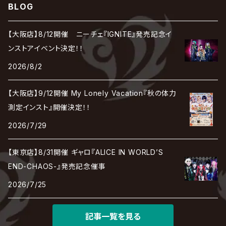
cali≠gari
BLOG
JAKIGAN MEISTER
DARRELL
BAROQUE
DEXCORE
HIDE-ZOU
マツタケワークス
Dolly
Plastic Tree
美良政次
HELLBROTH / ヘルブロス
La'veil MizeriA
RENAME
最上川司
LUNA SEA
the Raid.
Royz
有村竜太朗
河村隆一
【大阪店】8/12開催 ニーチェ『IGNITE』発売記念イ
Chanty
TAKE NO BREAK
ビバラッシュ
摩天楼オペラ
TЯicKY
Frantic EMIRY
MIRAGE
The Benjamin
LAB.THE BASEMENT / ラボ ザ ベヰスメント
LIBRAVEL / リブラヴェル
ンストアイベント決定！！
REIGN
ロマン急行
ΛrlequiΩ / アルルカン
Janne Da Arc
2026/8/2
DEZERT
THE MADNA
Blu-BiLLioN
ペンタゴン
RAN / 蘭
LIPHLICH
RAZOR
Angelo
sugar
【大阪店】9/12開催 My Lonely Vacation『秋の体力
deadman
MAMA.
BULL ZEICHEN 88
Lill
測定インスト』開催決定！！
LSN / The LEGENDARY SIX NINE
アンティック-珈琲店-
Jupiter
2026/7/29
DEVILOOF
まみれた / MAMIRETA
BULL FIELD
lynch.
アンフィル
JILUKA
【東京店】8/31開催 ギャロ『ALICE IN WORLD’S
DuelJewel
MALICE MIZER
BREAKERZ
RE:INa
END-CHAOS-』発売記念催事
umbrella
JILS
2026/7/25
D'ERLANGER
BLAZE
SHIN
電脳ヒメカ
The Brow Beat
記事一覧を見る