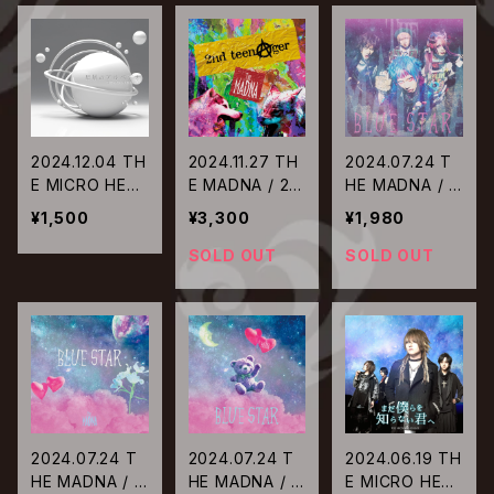
2024.12.04 TH
2024.11.27 TH
2024.07.24 T
E MICRO HEA
E MADNA / 2n
HE MADNA / B
D 4N'S / 星屑
d teenAger
LUE STAR【Ty
¥1,500
¥3,300
¥1,980
のアルペジオ
pe-A】
SOLD OUT
SOLD OUT
2024.07.24 T
2024.07.24 T
2024.06.19 TH
HE MADNA / B
HE MADNA / B
E MICRO HEA