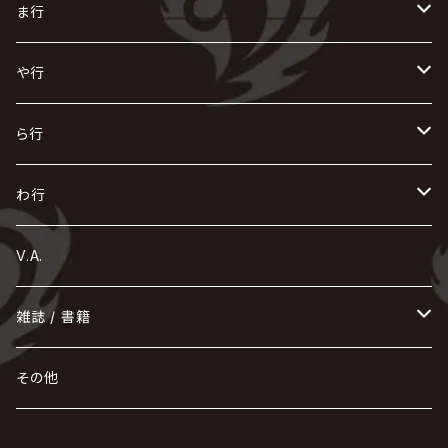
X JAPAN
グラビティ
Z CLEAR
DAIGO
AURORIZE
[ kei ] / 圭
Z CLEAR
CHAQLA.
NIGHTMARE
こ
せ
つ
に
は
ま行
浅葱 / ASAGI
INORAN
KAKUMAY
Verde/
gives
櫻井敦司
LSN / The LEGENDARY SIX NINE
GRIMOIRE
SEESAW
ダウト
OFIAM
仮病
超ジャシー
NAZARE
GOATBED
ゼラ
NiEL
heidi.
そ
て
ぬ
ひ
ま
や行
Azavana
イビツ マル
CASCADE
UCHUSENTAI:NOIZ / 宇宙戦隊NOIZ
ギャロ
さくら前線
LM.C
GLAY
J
TAKURO
陰陽座
Kra
Scarlet Valse
ゴールデンボンバー
零[Hz]
NICOLAS
H.U.G
SOPHIA
D
nurié
HERO
THE MICRO HEAD 4N'S
と
ね
ふ
み
や
ら行
Acid Black Cherry
色々な十字架
the GazettE
清春
Sadie
えんそく
gremlins
-真天地開闢集団-ジグザグ
DazzlingBAD
SUGIZO
コドモドラゴン
仙台貨物
BUCK-TICK
ZOMBIE / ぞんび
DIAURA
美炎-BIEN-
MAO / マオ from SID
東京花嫁
NETH PRIERE CAIN
Far East Dizain
未完成アリス
ヤミテラ / 外道反逆者ヤミテラ
の
へ
む
ゆ
ら
わ行
Ashmaze.
168 / 葵-168-
GOTCHAROCKA
KIRITO / キリト
XANVALA
GREN / グレン
Sick²
DADAROMA
sukekiyo
CONTRASTZ
BugLug
DaizyStripper
HIZAKI
マガツノート
Tourbillon
NEVERLAND
Fatüm
ミスイ
NoGoD
BabyKingdom
MUCC / ムック
YUKIYA / 藤田幸也
rice
ほ
め
よ
り
わ
V.A.
甘い暴力
蛾と蝶
己龍
黒夢
ジグソウ
逹瑯
SCAPEGOAT
HAZUKI / 葉月
D'ESPAIRSRAY
vistlip
machine
Dawnman
FANTASTIC◇CIRCUS
mitsu
NOCTURNAL BLOODLUST
THE BEETHOVEN
ユナイト
Rides In ReVellion
POIDOL
メトロノーム
Leetspeak monsters
wyse
も
る
雑誌 / 書籍
天照
KAMIJO
シド
DAVID / SUI / 縁
SPLENDID GOD GIRAFFE
花見桜こうき
Develop One's Faculties
ヒッチコック
Magistina Saga
DOG inthePWO
FEST VAINQUEUR
MIMIZUQ
PENICILLIN
Raphael
HOLLOWGRAM
MERRY / メリー
Ricky
我が為
THE MORTAL
Ruiza
れ
hévn
その他
彩冷える -ayabie-
Kaya
SHIVA
DALLE
SLAPSLY / CHIYU
薔薇の宮殿
DIR EN GREY
hide with Spread Beaver / hide
MUSCLE ATTACK
Toshi
梟
MIYAVI
ベル
Luv PARADE
LEZARD
MORRIE
Lucy
0.1gの誤算
ろ
ROCK AND READ
アリス九號. / ALICE NINE. / A9