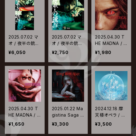
2025.07.02 マ
2025.07.02 マ
2025.04.30 T
オ / 夜半の銃声
オ / 夜半の銃声
HE MADNA / H
【初回生産限定
【通常盤】
YSTERICAL【T
¥6,050
¥2,750
¥1,980
盤】
ype-A】
2025.04.30 T
2025.01.22 Ma
2024.12.18 摩
HE MADNA / H
gistina Saga /
天楼オペラ / 六
YSTERICAL【T
BloodMossAg
花
¥1,650
¥3,300
¥3,500
ype-B】
ate