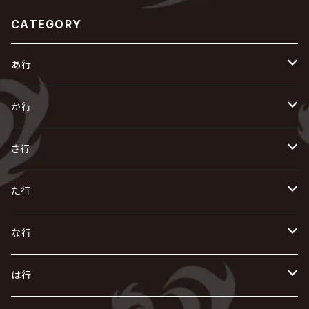
CATEGORY
あ行
あ
か行
R指定
い
か
さ行
AIOLIN
IKUO
怪人二十面奏
う
き
さ
た行
i.D.A
exist†trace
Kαin
VIRGE / ヴァージュ
KISAKI
ザアザア
え
く
し
た
な行
AKIHIDE
生熊耕治
kein
Waive
キズ
The THIRTEEN
ACE OF SPADES
Crack6
Zeke Deux
DASEIN
お
け
す
ち
な
は行
ACME / アクメ
Initial'L
GACKT
Versailles
KiD
Psycho le Cému