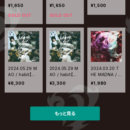
LUE STAR【Ty
LUE STAR【Ty
D 4N'S / まだ
¥1,650
¥1,650
¥1,500
pe-B】
pe-C】
僕らを知らない
君へ
SOLD OUT
SOLD OUT
2024.05.29 M
2024.05.29 M
2024.03.20 T
AO / habit【初
AO / habit【通
HE MADNA / B
回生産限定盤】
常盤】
LAZE【Type-A】
¥8,300
¥3,300
¥1,980
もっと見る