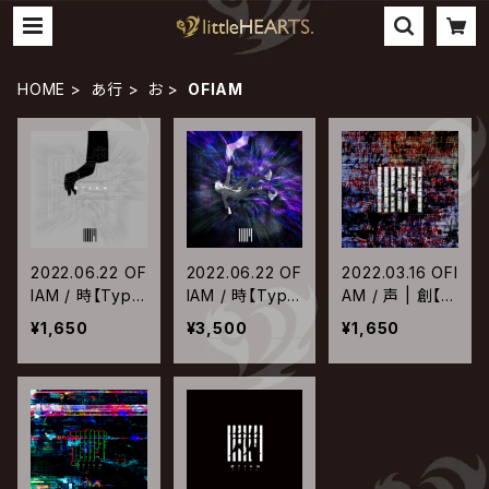
HOME
あ行
お
OFIAM
2022.06.22 OF
2022.06.22 OF
2022.03.16 OFI
IAM / 時【Type
IAM / 時【Type
AM / 声 | 創【T
-B】
-A】
ype-B】
¥1,650
¥3,500
¥1,650