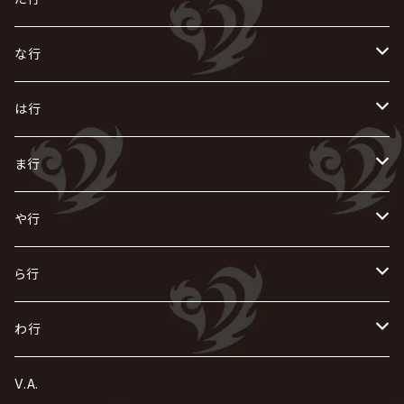
i.D.A
exist†trace
Kαin
VIRGE / ヴァージュ
KISAKI
ザアザア
え
く
し
た
な行
AKIHIDE
生熊耕治
kein
Waive
キズ
The THIRTEEN
ACE OF SPADES
Crack6
Zeke Deux
DASEIN
お
け
す
ち
な
は行
ACME / アクメ
Initial'L
GACKT
Versailles
KiD
Psycho le Cému
X JAPAN
グラビティ
Z CLEAR
DAIGO
AURORIZE
[ kei ] / 圭
Z CLEAR
CHAQLA.
NIGHTMARE
こ
せ
つ
に
は
ま行
浅葱 / ASAGI
INORAN
KAKUMAY
Verde/
gives
櫻井敦司
LSN / The LEGENDARY SIX NINE
GRIMOIRE
SEESAW
ダウト
OFIAM
仮病
超ジャシー
NAZARE
GOATBED
ゼラ
NiEL
heidi.
そ
て
ぬ
ひ
ま
や行
Azavana
イビツ マル
CASCADE
UCHUSENTAI:NOIZ / 宇宙戦隊NOIZ
ギャロ
さくら前線
LM.C
GLAY
J
TAKURO
陰陽座
Kra
Scarlet Valse
ゴールデンボンバー
零[Hz]
NICOLAS
H.U.G
SOPHIA
D
nurié
HERO
THE MICRO HEAD 4N'S
と
ね
ふ
み
や
ら行
Acid Black Cherry
色々な十字架
the GazettE
清春
Sadie
えんそく
gremlins
-真天地開闢集団-ジグザグ
DazzlingBAD
SUGIZO
コドモドラゴン
仙台貨物
BUCK-TICK
ZOMBIE / ぞんび
DIAURA
美炎-BIEN-
MAO / マオ from SID
東京花嫁
NETH PRIERE CAIN
Far East Dizain
未完成アリス
ヤミテラ / 外道反逆者ヤミテラ
の
へ
む
ゆ
ら
わ行
Ashmaze.
168 / 葵-168-
GOTCHAROCKA
KIRITO / キリト
XANVALA
GREN / グレン
Sick²
DADAROMA
sukekiyo
CONTRASTZ
BugLug
DaizyStripper
HIZAKI
マガツノート
Tourbillon
NEVERLAND
Fatüm
ミスイ
NoGoD
BabyKingdom
MUCC / ムック
YUKIYA / 藤田幸也
rice
ほ
め
よ
り
わ
V.A.
甘い暴力