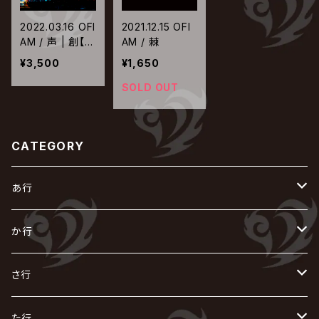
2022.03.16 OFI
2021.12.15 OFI
AM / 声 | 創【T
AM / 棘
ype-A】
¥3,500
¥1,650
SOLD OUT
CATEGORY
あ行
あ
か行
R指定
い
か
さ行
AIOLIN
IKUO
怪人二十面奏
う
き
さ
た行