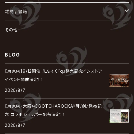
蛾と蝶
己龍
黒夢
ジグソウ
逹瑯
SCAPEGOAT
HAZUKI / 葉月
D'ESPAIRSRAY
vistlip
machine
Dawnman
FANTASTIC◇CIRCUS
mitsu
NOCTURNAL BLOODLUST
THE BEETHOVEN
ユナイト
Rides In ReVellion
POIDOL
メトロノーム
Leetspeak monsters
wyse
も
る
雑誌 / 書籍
天照
KAMIJO
シド
DAVID / SUI / 縁
SPLENDID GOD GIRAFFE
花見桜こうき
Develop One's Faculties
ヒッチコック
Magistina Saga
DOG inthePWO
FEST VAINQUEUR
MIMIZUQ
PENICILLIN
Raphael
HOLLOWGRAM
MERRY / メリー
Ricky
我が為
THE MORTAL
Ruiza
れ
hévn
その他
彩冷える -ayabie-
Kaya
SHIVA
DALLE
SLAPSLY / CHIYU
薔薇の宮殿
DIR EN GREY
hide with Spread Beaver / hide
MUSCLE ATTACK
Toshi
梟
MIYAVI
ベル
Luv PARADE
LEZARD
MORRIE
Lucy
0.1gの誤算
ろ
ROCK AND READ
アリス九號. / ALICE NINE. / A9
cali≠gari
BLOG
JAKIGAN MEISTER
DARRELL
BAROQUE
DEXCORE
HIDE-ZOU
マツタケワークス
Dolly
Plastic Tree
美良政次
HELLBROTH / ヘルブロス
La'veil MizeriA
RENAME
最上川司
LUNA SEA
the Raid.
Royz
有村竜太朗
河村隆一
【東京店】9/12開催 えんそく『q』発売記念インストア
Chanty
TAKE NO BREAK
ビバラッシュ
摩天楼オペラ
TЯicKY
Frantic EMIRY
MIRAGE
The Benjamin
LAB.THE BASEMENT / ラボ ザ ベヰスメント
LIBRAVEL / リブラヴェル
イベント開催決定！！
REIGN
Rorschach.inc
ΛrlequiΩ / アルルカン
Janne Da Arc
2026/8/7
DEZERT
THE MADNA
Blu-BiLLioN
ペンタゴン
RAN / 蘭
LIPHLICH
RAZOR
ロマン急行
Angelo
sugar
【東京店・大阪店】GOTCHAROCKA『睡/劇』発売記
deadman
MAMA.
BULL ZEICHEN 88
Lill
念 コラボショッパー配布決定！！
LSN / The LEGENDARY SIX NINE
アンティック-珈琲店-
Jupiter
2026/8/7
DEVILOOF
まみれた / MAMIRETA
BULL FIELD
lynch.