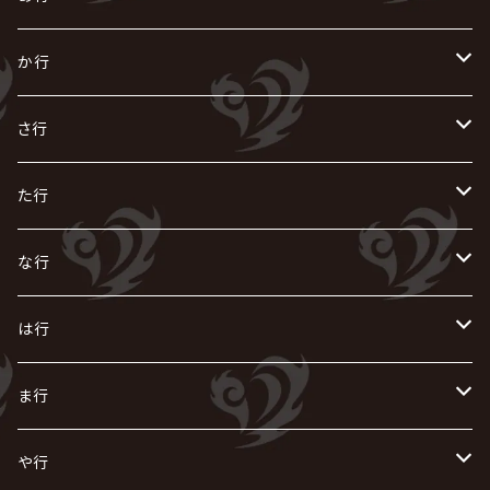
あ
か行
R指定
い
か
さ行
AIOLIN
IKUO
怪人二十面奏
う
き
さ
た行
i.D.A
exist†trace
Kαin
VIRGE / ヴァージュ
KISAKI
ザアザア
え
く
し
た
な行
AKIHIDE
生熊耕治
kein
Waive
キズ
The THIRTEEN
ACE OF SPADES
Crack6
Zeke Deux
DASEIN
お
け
す
ち
な
は行
ACME / アクメ
Initial'L
GACKT
Versailles
KiD
Psycho le Cému
X JAPAN
グラビティ
Z CLEAR
DAIGO
AURORIZE
[ kei ] / 圭
Z CLEAR
CHAQLA.
NIGHTMARE
こ
せ
つ
に
は
ま行
浅葱 / ASAGI
INORAN
KAKUMAY
Verde/
gives
櫻井敦司
LSN / The LEGENDARY SIX NINE
GRIMOIRE
SEESAW
ダウト
OFIAM
仮病
超ジャシー
NAZARE
GOATBED
ゼラ
NiEL
heidi.
そ
て
ぬ
ひ
ま
や行