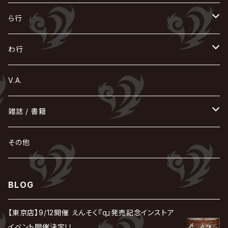
Azavana
イビツ マル
CASCADE
UCHUSENTAI:NOIZ / 宇宙戦隊NOIZ
ギャロ
さくら前線
LM.C
GLAY
J
TAKURO
陰陽座
Kra
Scarlet Valse
ゴールデンボンバー
零[Hz]
NICOLAS
H.U.G
SOPHIA
D
nurié
HERO
THE MICRO HEAD 4N'S
と
ね
ふ
み
や
ら行
Acid Black Cherry
色々な十字架
the GazettE
清春
Sadie
えんそく
gremlins
-真天地開闢集団-ジグザグ
DazzlingBAD
SUGIZO
コドモドラゴン
仙台貨物
BUCK-TICK
ZOMBIE / ぞんび
DIAURA
美炎-BIEN-
MAO / マオ from SID
東京花嫁
NETH PRIERE CAIN
Far East Dizain
未完成アリス
ヤミテラ / 外道反逆者ヤミテラ
の
へ
む
ゆ
ら
わ行
Ashmaze.
168 / 葵-168-
GOTCHAROCKA
KIRITO / キリト
XANVALA
GREN / グレン
Sick²
DADAROMA
sukekiyo
CONTRASTZ
BugLug
DaizyStripper
HIZAKI
マガツノート
Tourbillon
NEVERLAND
Fatüm
ミスイ
NoGoD
BabyKingdom
MUCC / ムック
YUKIYA / 藤田幸也
rice
ほ
め
よ
り
わ
V.A.
甘い暴力
蛾と蝶
己龍
黒夢
ジグソウ
逹瑯
SCAPEGOAT
HAZUKI / 葉月
D'ESPAIRSRAY
vistlip
machine
Dawnman
FANTASTIC◇CIRCUS
mitsu
NOCTURNAL BLOODLUST
THE BEETHOVEN
ユナイト
Rides In ReVellion
POIDOL
メトロノーム
Leetspeak monsters
wyse
も
る
雑誌 / 書籍
天照
KAMIJO
シド
DAVID / SUI / 縁
SPLENDID GOD GIRAFFE
花見桜こうき
Develop One's Faculties
ヒッチコック
Magistina Saga
DOG inthePWO
FEST VAINQUEUR
MIMIZUQ
PENICILLIN
Raphael
HOLLOWGRAM
MERRY / メリー
Ricky
我が為
THE MORTAL
Ruiza
れ
hévn
その他
彩冷える -ayabie-
Kaya
SHIVA
DALLE
SLAPSLY / CHIYU
薔薇の宮殿
DIR EN GREY
hide with Spread Beaver / hide
MUSCLE ATTACK
Toshi
梟
MIYAVI
ベル
Luv PARADE
LEZARD
MORRIE
Lucy
0.1gの誤算
ろ
ROCK AND READ
アリス九號. / ALICE NINE. / A9
cali≠gari
BLOG
JAKIGAN MEISTER
DARRELL
BAROQUE
DEXCORE
HIDE-ZOU
マツタケワークス
Dolly
Plastic Tree
美良政次
HELLBROTH / ヘルブロス
La'veil MizeriA
RENAME
最上川司
LUNA SEA
the Raid.
Royz
有村竜太朗
河村隆一
【東京店】9/12開催 えんそく『q』発売記念インストア
Chanty
TAKE NO BREAK
ビバラッシュ
摩天楼オペラ
TЯicKY
Frantic EMIRY
MIRAGE
The Benjamin
LAB.THE BASEMENT / ラボ ザ ベヰスメント
LIBRAVEL / リブラヴェル
イベント開催決定！！