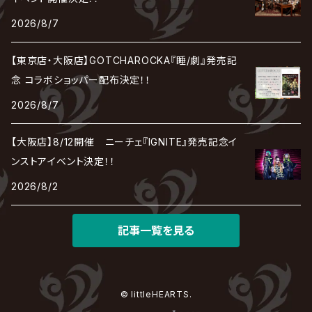
REIGN
Rorschach.inc
ΛrlequiΩ / アルルカン
Janne Da Arc
2026/8/7
DEZERT
THE MADNA
Blu-BiLLioN
ペンタゴン
RAN / 蘭
LIPHLICH
RAZOR
ロマン急行
Angelo
sugar
【東京店・大阪店】GOTCHAROCKA『睡/劇』発売記
deadman
MAMA.
BULL ZEICHEN 88
Lill
念 コラボショッパー配布決定！！
LSN / The LEGENDARY SIX NINE
アンティック-珈琲店-
Jupiter
2026/8/7
DEVILOOF
まみれた / MAMIRETA
BULL FIELD
lynch.
アンフィル
JILUKA
【大阪店】8/12開催 ニーチェ『IGNITE』発売記念イ
DuelJewel
MALICE MIZER
BREAKERZ
RE:INa
ンストアイベント決定！！
umbrella
JILS
2026/8/2
D'ERLANGER
BLAZE
SHIN
電脳ヒメカ
The Brow Beat
記事一覧を見る
Jin-Machine
© littleHEARTS.