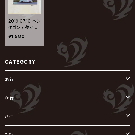
2019.07.10 ペン
タゴン / 夢から
覚めた日【TYPE
¥1,980
-A】
CATEGORY
あ行
あ
か行
R指定
い
か
さ行
AIOLIN
IKUO
怪人二十面奏
う
き
さ
た行