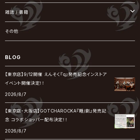
蛾と蝶
己龍
黒夢
ジグソウ
逹瑯
SCAPEGOAT
HAZUKI / 葉月
D'ESPAIRSRAY
vistlip
machine
Dawnman
FANTASTIC◇CIRCUS
mitsu
NOCTURNAL BLOODLUST
THE BEETHOVEN
ユナイト
Rides In ReVellion
POIDOL
メトロノーム
Leetspeak monsters
wyse
も
る
雑誌 / 書籍
天照
KAMIJO
シド
DAVID / SUI / 縁
SPLENDID GOD GIRAFFE
花見桜こうき
Develop One's Faculties
ヒッチコック
Magistina Saga
DOG inthePWO
FEST VAINQUEUR
MIMIZUQ
PENICILLIN
Raphael
HOLLOWGRAM
MERRY / メリー
Ricky
我が為
THE MORTAL
Ruiza
れ
hévn
その他
彩冷える -ayabie-
Kaya
SHIVA
DALLE
SLAPSLY / CHIYU
薔薇の宮殿
DIR EN GREY
hide with Spread Beaver / hide
MUSCLE ATTACK
Toshi
梟
MIYAVI
ベル
Luv PARADE
LEZARD
MORRIE
Lucy
0.1gの誤算
ろ
ROCK AND READ
アリス九號. / ALICE NINE. / A9
cali≠gari
BLOG
JAKIGAN MEISTER
DARRELL
BAROQUE
DEXCORE
HIDE-ZOU
マツタケワークス
Dolly
Plastic Tree
美良政次
HELLBROTH / ヘルブロス
La'veil MizeriA
RENAME
最上川司
LUNA SEA
the Raid.
Royz
有村竜太朗
河村隆一
【東京店】9/12開催 えんそく『q』発売記念インストア
Chanty
TAKE NO BREAK
ビバラッシュ
摩天楼オペラ
TЯicKY
Frantic EMIRY
MIRAGE
The Benjamin
LAB.THE BASEMENT / ラボ ザ ベヰスメント
LIBRAVEL / リブラヴェル
イベント開催決定！！
REIGN
Rorschach.inc
ΛrlequiΩ / アルルカン
Janne Da Arc
2026/8/7
DEZERT
THE MADNA
Blu-BiLLioN
ペンタゴン
RAN / 蘭
LIPHLICH
RAZOR
ロマン急行
Angelo
sugar
【東京店・大阪店】GOTCHAROCKA『睡/劇』発売記
deadman
MAMA.
BULL ZEICHEN 88
Lill
念 コラボショッパー配布決定！！
LSN / The LEGENDARY SIX NINE
アンティック-珈琲店-
Jupiter
2026/8/7
DEVILOOF
まみれた / MAMIRETA
BULL FIELD
lynch.