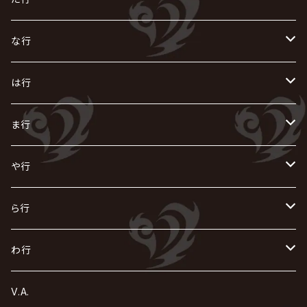
i.D.A
exist†trace
Kαin
VIRGE / ヴァージュ
KISAKI
ザアザア
え
く
し
た
な行
AKIHIDE
生熊耕治
kein
Waive
キズ
The THIRTEEN
ACE OF SPADES
Crack6
Zeke Deux
DASEIN
お
け
す
ち
な
は行
ACME / アクメ
Initial'L
GACKT
Versailles
KiD
Psycho le Cému
X JAPAN
グラビティ
Z CLEAR
DAIGO
AURORIZE
[ kei ] / 圭
Z CLEAR
CHAQLA.
NIGHTMARE
こ
せ
つ
に
は
ま行
浅葱 / ASAGI
INORAN
KAKUMAY
Verde/
gives
櫻井敦司
LSN / The LEGENDARY SIX NINE
GRIMOIRE
SEESAW
ダウト
OFIAM
仮病
超ジャシー
NAZARE
GOATBED
ゼラ
NiEL
heidi.
そ
て
ぬ
ひ
ま
や行
Azavana
イビツ マル
CASCADE
UCHUSENTAI:NOIZ / 宇宙戦隊NOIZ
ギャロ
さくら前線
LM.C
GLAY
J
TAKURO
陰陽座
Kra
Scarlet Valse
ゴールデンボンバー
零[Hz]
NICOLAS
H.U.G
SOPHIA
D
nurié
HERO
THE MICRO HEAD 4N'S
と
ね
ふ
み
や
ら行
Acid Black Cherry
色々な十字架
the GazettE
清春
Sadie
えんそく
gremlins
-真天地開闢集団-ジグザグ
DazzlingBAD
SUGIZO
コドモドラゴン
仙台貨物
BUCK-TICK
ZOMBIE / ぞんび
DIAURA
美炎-BIEN-
MAO / マオ from SID
東京花嫁
NETH PRIERE CAIN
Far East Dizain
未完成アリス
ヤミテラ / 外道反逆者ヤミテラ
の
へ
む
ゆ
ら
わ行
Ashmaze.
168 / 葵-168-
GOTCHAROCKA
KIRITO / キリト
XANVALA
GREN / グレン
Sick²
DADAROMA
sukekiyo
CONTRASTZ
BugLug
DaizyStripper
HIZAKI
マガツノート
Tourbillon
NEVERLAND
Fatüm
ミスイ
NoGoD
BabyKingdom
MUCC / ムック
YUKIYA / 藤田幸也
rice
ほ
め
よ
り
わ
V.A.
甘い暴力