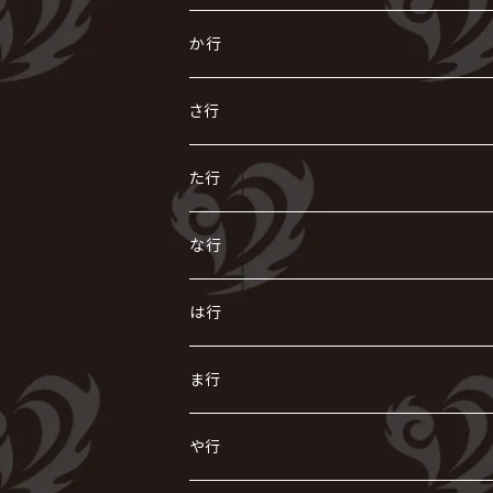
あ
か行
R指定
い
か
さ行
AIOLIN
IKUO
怪人二十面奏
う
き
さ
た行
i.D.A
exist†trace
Kαin
VIRGE / ヴァージュ
KISAKI
ザアザア
え
く
し
た
な行
AKIHIDE
生熊耕治
kein
Waive
キズ
The THIRTEEN
ACE OF SPADES
Crack6
Zeke Deux
DASEIN
お
け
す
ち
な
は行
ACME / アクメ
Initial'L
GACKT
Versailles
KiD
Psycho le Cému
X JAPAN
グラビティ
Z CLEAR
DAIGO
AURORIZE
[ kei ] / 圭
Z CLEAR
CHAQLA.
NIGHTMARE
こ
せ
つ
に
は
ま行
浅葱 / ASAGI
INORAN
KAKUMAY
Verde/
gives
櫻井敦司
LSN / The LEGENDARY SIX NINE
GRIMOIRE
SEESAW
ダウト
OFIAM
仮病
超ジャシー
NAZARE
GOATBED
ゼラ
NiEL
heidi.
そ
て
ぬ
ひ
ま
や行
Azavana
イビツ マル
CASCADE
UCHUSENTAI:NOIZ / 宇宙戦隊NOIZ
ギャロ
さくら前線