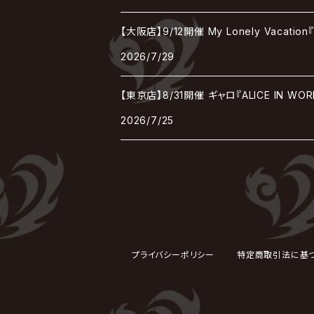
Janne Da Arc
DEZERT
THE MADNA
Blu-BiLLioN
ペンタゴン
RAN / 蘭
LIPHLICH
RAZOR
【大阪店】9/12開催 My Lonely Vaca
ロマン急行
Angelo
sugar
deadman
MAMA.
2026/7/29
BULL ZEICHEN 88
Lill
LSN / The LEGENDARY SIX NINE
アンティック-珈琲店-
Jupiter
【東京店】8/31開催 ギャロ『ALICE IN WO
DEVILOOF
まみれた / MAMIRETA
BULL FIELD
lynch.
アンフィル
2026/7/25
JILUKA
DuelJewel
MALICE MIZER
BREAKERZ
RE:INa
umbrella
JILS
D'ERLANGER
BLAZE
SHIN
電脳ヒメカ
The Brow Beat
Jin-Machine
プライバシーポリシー
特定商取引法に基