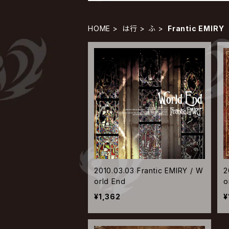
HOME
は行
ふ
Frantic EMIRY
2010.03.03 Frantic EMIRY / W
2
orld End
o
r
¥1,362
¥