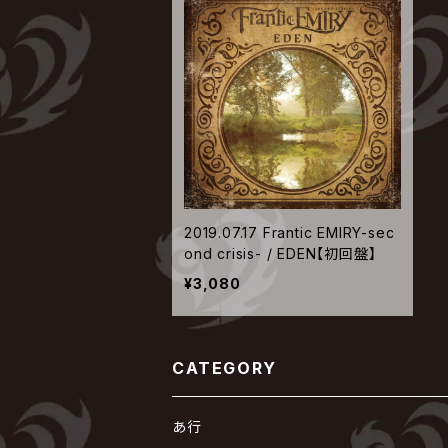
2019.07.17 Frantic EMIRY-sec
ond crisis- / EDEN【初回盤】
¥3,080
CATEGORY
あ行