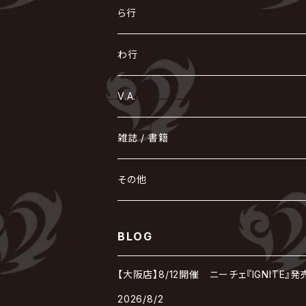
LM.C
GLAY
J
TAKURO
陰陽座
Kra
Scarlet Valse
ゴールデンボンバー
零[Hz]
NICOLAS
H.U.G
SOPHIA
D
nurié
HERO
THE MICRO HEAD 4N'S
と
ね
ふ
み
や
ら行
Acid Black Cherry
色々な十字架
the GazettE
清春
Sadie
えんそく
gremlins
-真天地開闢集団-ジグザグ
DazzlingBAD
SUGIZO
コドモドラゴン
仙台貨物
BUCK-TICK
ZOMBIE / ぞんび
DIAURA
美炎-BIEN-
MAO / マオ from SID
東京花嫁
NETH PRIERE CAIN
Far East Dizain
未完成アリス
ヤミテラ / 外道反逆者ヤミテラ
の
へ
む
ゆ
ら
わ行
Ashmaze.
168 / 葵-168-
GOTCHAROCKA
KIRITO / キリト
XANVALA
GREN / グレン
Sick²
DADAROMA
sukekiyo
CONTRASTZ
BugLug
DaizyStripper
HIZAKI
マガツノート
Tourbillon
NEVERLAND
Fatüm
ミスイ
NoGoD
BabyKingdom
MUCC / ムック
YUKIYA / 藤田幸也
rice
ほ
め
よ
り
わ
V.A.
甘い暴力
蛾と蝶
己龍
黒夢
ジグソウ
逹瑯
SCAPEGOAT
HAZUKI / 葉月
D'ESPAIRSRAY
vistlip
machine
Dawnman
FANTASTIC◇CIRCUS
mitsu
NOCTURNAL BLOODLUST
THE BEETHOVEN
ユナイト
Rides In ReVellion
POIDOL
メトロノーム
Leetspeak monsters
wyse
も
る
雑誌 / 書籍
天照
KAMIJO
シド
DAVID / SUI / 縁
SPLENDID GOD GIRAFFE
花見桜こうき
Develop One's Faculties
ヒッチコック
Magistina Saga
DOG inthePWO
FEST VAINQUEUR
MIMIZUQ
PENICILLIN
Raphael
HOLLOWGRAM
MERRY / メリー
Ricky
我が為
THE MORTAL
Ruiza
れ
hévn
その他
彩冷える -ayabie-
Kaya
SHIVA
DALLE
SLAPSLY / CHIYU
薔薇の宮殿
DIR EN GREY
hide with Spread Beaver / hide
MUSCLE ATTACK
Toshi
梟
MIYAVI
ベル
Luv PARADE
LEZARD
MORRIE
Lucy
0.1gの誤算
ろ
ROCK AND READ
アリス九號. / ALICE NINE. / A9
cali≠gari
BLOG
JAKIGAN MEISTER
DARRELL
BAROQUE
DEXCORE
HIDE-ZOU
マツタケワークス
Dolly
Plastic Tree
美良政次
HELLBROTH / ヘルブロス
La'veil MizeriA
RENAME
最上川司
LUNA SEA
the Raid.
Royz
有村竜太朗
河村隆一
【大阪店】8/12開催 ニーチェ『IGNITE
Chanty
TAKE NO BREAK
ビバラッシュ
摩天楼オペラ
TЯicKY
Frantic EMIRY
MIRAGE
The Benjamin
LAB.THE BASEMENT / ラボ ザ ベヰスメント
LIBRAVEL / リブラヴェル
REIGN
2026/8/2
Rorschach.inc
ΛrlequiΩ / アルルカン