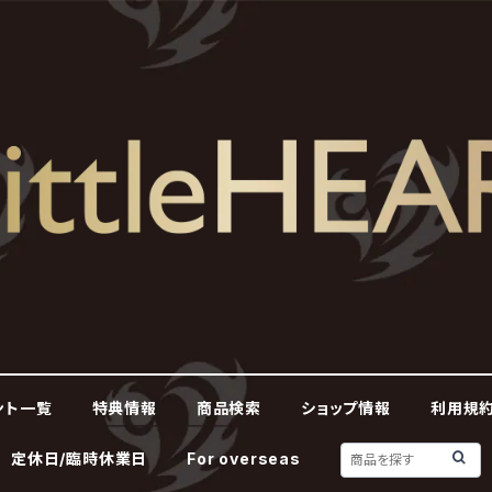
ント一覧
特典情報
商品検索
ショップ情報
利用規約
定休日/臨時休業日
For overseas