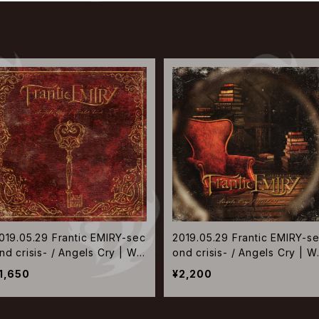
019.05.29 Frantic EMIRY-sec
2019.05.29 Frantic EMIRY-s
nd crisis- / Angels Cry | Wo
ond crisis- / Angels Cry | W
ld End【通常盤】
rld End【初回盤】
1,650
¥2,200