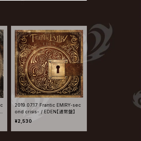
ec
2019.07.17 Frantic EMIRY-sec
o
ond crisis- / EDEN【通常盤】
¥2,530