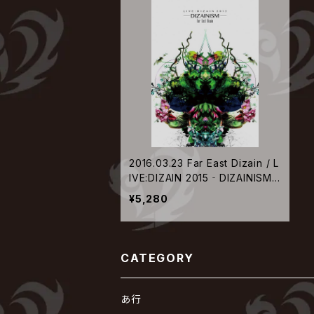
2016.03.23 Far East Dizain / L
IVE:DIZAIN 2015‐DIZAINISM
‐
¥5,280
CATEGORY
あ行