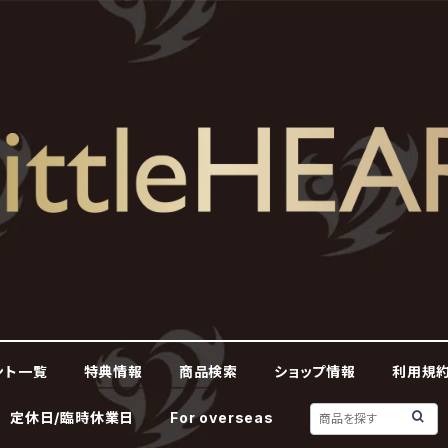
ント一覧
特典情報
商品検索
ショップ情報
利用規約
定休日/臨時休業日
For overseas