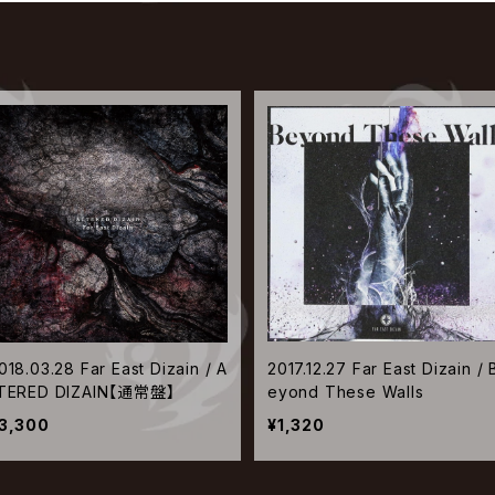
018.03.28 Far East Dizain / A
2017.12.27 Far East Dizain / 
TERED DIZAIN【通常盤】
eyond These Walls
3,300
¥1,320