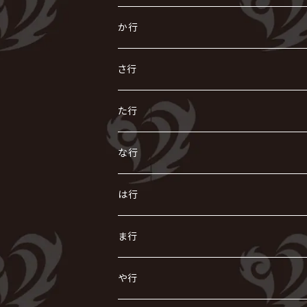
あ
か行
R指定
い
か
さ行
AIOLIN
IKUO
怪人二十面奏
う
き
さ
た行
i.D.A
exist†trace
Kαin
VIRGE / ヴァージュ
KISAKI
ザアザア
え
く
し
た
な行
AKIHIDE
生熊耕治
kein
Waive
キズ
The THIRTEEN
ACE OF SPADES
Crack6
Zeke Deux
DASEIN
お
け
す
ち
な
は行
ACME / アクメ
Initial'L
GACKT
Versailles
KiD
Psycho le Cému
X JAPAN
グラビティ
Z CLEAR
DAIGO
AURORIZE
[ kei ] / 圭
Z CLEAR
CHAQLA.
NIGHTMARE
こ
せ
つ
に
は
ま行
浅葱 / ASAGI
INORAN
KAKUMAY
Verde/
gives
櫻井敦司
LSN / The LEGENDARY SIX NINE
GRIMOIRE
SEESAW
ダウト
OFIAM
仮病
超ジャシー
NAZARE
GOATBED
ゼラ
NiEL
heidi.
そ
て
ぬ
ひ
ま
や行
Azavana
イビツ マル
CASCADE
UCHUSENTAI:NOIZ / 宇宙戦隊NOIZ
ギャロ
さくら前線