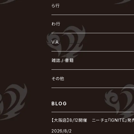
LM.C
GLAY
J
TAKURO
陰陽座
Kra
Scarlet Valse
ゴールデンボンバー
零[Hz]
NICOLAS
H.U.G
SOPHIA
D
nurié
HERO
THE MICRO HEAD 4N'S
と
ね
ふ
み
や
ら行
Acid Black Cherry
色々な十字架
the GazettE
清春
Sadie
えんそく
gremlins
-真天地開闢集団-ジグザグ
DazzlingBAD
SUGIZO
コドモドラゴン
仙台貨物
BUCK-TICK
ZOMBIE / ぞんび
DIAURA
美炎-BIEN-
MAO / マオ from SID
東京花嫁
NETH PRIERE CAIN
Far East Dizain
未完成アリス
ヤミテラ / 外道反逆者ヤミテラ
の
へ
む
ゆ
ら
わ行
Ashmaze.
168 / 葵-168-
GOTCHAROCKA
KIRITO / キリト
XANVALA
GREN / グレン
Sick²
DADAROMA
sukekiyo
CONTRASTZ
BugLug
DaizyStripper
HIZAKI
マガツノート
Tourbillon
NEVERLAND
Fatüm
ミスイ
NoGoD
BabyKingdom
MUCC / ムック
YUKIYA / 藤田幸也
rice
ほ
め
よ
り
わ
V.A.
甘い暴力
蛾と蝶
己龍
黒夢
ジグソウ
逹瑯
SCAPEGOAT
HAZUKI / 葉月
D'ESPAIRSRAY
vistlip
machine
Dawnman
FANTASTIC◇CIRCUS
mitsu
NOCTURNAL BLOODLUST
THE BEETHOVEN
ユナイト
Rides In ReVellion
POIDOL
メトロノーム
Leetspeak monsters
wyse
も
る
雑誌 / 書籍
天照
KAMIJO
シド
DAVID / SUI / 縁
SPLENDID GOD GIRAFFE
花見桜こうき
Develop One's Faculties
ヒッチコック
Magistina Saga
DOG inthePWO
FEST VAINQUEUR
MIMIZUQ
PENICILLIN
Raphael
HOLLOWGRAM
MERRY / メリー
Ricky
我が為
THE MORTAL
Ruiza
れ
hévn
その他
彩冷える -ayabie-
Kaya
SHIVA
DALLE
SLAPSLY / CHIYU
薔薇の宮殿
DIR EN GREY
hide with Spread Beaver / hide
MUSCLE ATTACK
Toshi
梟
MIYAVI
ベル
Luv PARADE
LEZARD
MORRIE
Lucy
0.1gの誤算
ろ
ROCK AND READ
アリス九號. / ALICE NINE. / A9
cali≠gari
BLOG
JAKIGAN MEISTER
DARRELL
BAROQUE
DEXCORE
HIDE-ZOU
マツタケワークス
Dolly
Plastic Tree
美良政次
HELLBROTH / ヘルブロス
La'veil MizeriA
RENAME
最上川司
LUNA SEA
the Raid.
Royz
有村竜太朗
河村隆一
【大阪店】8/12開催 ニーチェ『IGNITE
Chanty
TAKE NO BREAK
ビバラッシュ
摩天楼オペラ
TЯicKY
Frantic EMIRY
MIRAGE
The Benjamin
LAB.THE BASEMENT / ラボ ザ ベヰスメント
LIBRAVEL / リブラヴェル
REIGN
2026/8/2
ロマン急行
ΛrlequiΩ / アルルカン