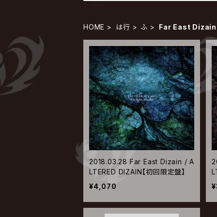
HOME
は行
ふ
Far East Dizain
2018.03.28 Far East Dizain / A
2
LTERED DIZAIN【初回限定盤】
L
¥4,070
¥