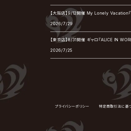
Janne Da Arc
DEZERT
THE MADNA
Blu-BiLLioN
ペンタゴン
RAN / 蘭
LIPHLICH
RAZOR
【大阪店】9/12開催 My Lonely Vaca
Angelo
sugar
deadman
MAMA.
2026/7/29
BULL ZEICHEN 88
Lill
LSN / The LEGENDARY SIX NINE
アンティック-珈琲店-
Jupiter
【東京店】8/31開催 ギャロ『ALICE IN WO
DEVILOOF
まみれた / MAMIRETA
BULL FIELD
lynch.
アンフィル
2026/7/25
JILUKA
DuelJewel
MALICE MIZER
BREAKERZ
RE:INa
umbrella
JILS
D'ERLANGER
BLAZE
SHIN
電脳ヒメカ
The Brow Beat
Jin-Machine
プライバシーポリシー
特定商取引法に基