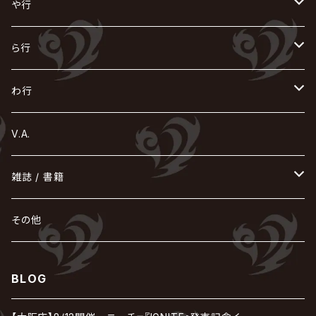
GOATBED
ゼラ
NiEL
heidi.
そ
て
ぬ
ひ
ま
や行
Azavana
イビツ マル
CASCADE
UCHUSENTAI:NOIZ / 宇宙戦隊NOIZ
ギャロ
さくら前線
LM.C
GLAY
J
TAKURO
陰陽座
Kra
Scarlet Valse
ゴールデンボンバー
零[Hz]
NICOLAS
H.U.G
SOPHIA
D
nurié
HERO
THE MICRO HEAD 4N'S
と
ね
ふ
み
や
ら行
Acid Black Cherry
色々な十字架
the GazettE
清春
Sadie
えんそく
gremlins
-真天地開闢集団-ジグザグ
DazzlingBAD
SUGIZO
コドモドラゴン
仙台貨物
BUCK-TICK
ZOMBIE / ぞんび
DIAURA
美炎-BIEN-
MAO / マオ from SID
東京花嫁
NETH PRIERE CAIN
Far East Dizain
未完成アリス
ヤミテラ / 外道反逆者ヤミテラ
の
へ
む
ゆ
ら
わ行
Ashmaze.
168 / 葵-168-
GOTCHAROCKA
KIRITO / キリト
XANVALA
GREN / グレン
Sick²
DADAROMA
sukekiyo
CONTRASTZ
BugLug
DaizyStripper
HIZAKI
マガツノート
Tourbillon
NEVERLAND
Fatüm
ミスイ
NoGoD
BabyKingdom
MUCC / ムック
YUKIYA / 藤田幸也
rice
ほ
め
よ
り
わ
V.A.
甘い暴力
蛾と蝶
己龍
黒夢
ジグソウ
逹瑯
SCAPEGOAT
HAZUKI / 葉月
D'ESPAIRSRAY
vistlip
machine
Dawnman
FANTASTIC◇CIRCUS
mitsu
NOCTURNAL BLOODLUST
THE BEETHOVEN
ユナイト
Rides In ReVellion
POIDOL
メトロノーム
Leetspeak monsters
wyse
も
る
雑誌 / 書籍
天照
KAMIJO
シド
DAVID / SUI / 縁
SPLENDID GOD GIRAFFE
花見桜こうき
Develop One's Faculties
ヒッチコック
Magistina Saga
DOG inthePWO
FEST VAINQUEUR
MIMIZUQ
PENICILLIN
Raphael
HOLLOWGRAM
MERRY / メリー
Ricky
我が為
THE MORTAL
Ruiza
れ
hévn
その他
彩冷える -ayabie-
Kaya
SHIVA
DALLE
SLAPSLY / CHIYU
薔薇の宮殿
DIR EN GREY
hide with Spread Beaver / hide
MUSCLE ATTACK
Toshi
梟
MIYAVI
ベル
Luv PARADE
LEZARD
MORRIE
Lucy
0.1gの誤算
ろ
ROCK AND READ
アリス九號. / ALICE NINE. / A9
cali≠gari
BLOG
JAKIGAN MEISTER
DARRELL
BAROQUE
DEXCORE
HIDE-ZOU
マツタケワークス
Dolly
Plastic Tree
美良政次
HELLBROTH / ヘルブロス
La'veil MizeriA
RENAME
最上川司
LUNA SEA
the Raid.
Royz
有村竜太朗
河村隆一