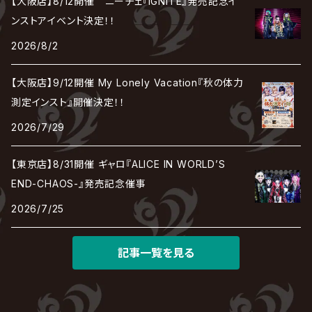
【大阪店】8/12開催 ニーチェ『IGNITE』発売記念イ
Chanty
TAKE NO BREAK
ビバラッシュ
摩天楼オペラ
TЯicKY
Frantic EMIRY
MIRAGE
The Benjamin
LAB.THE BASEMENT / ラボ ザ ベヰスメント
LIBRAVEL / リブラヴェル
ンストアイベント決定！！
REIGN
Rorschach.inc
ΛrlequiΩ / アルルカン
Janne Da Arc
2026/8/2
DEZERT
THE MADNA
Blu-BiLLioN
ペンタゴン
RAN / 蘭
LIPHLICH
RAZOR
ロマン急行
Angelo
sugar
【大阪店】9/12開催 My Lonely Vacation『秋の体力
deadman
MAMA.
BULL ZEICHEN 88
Lill
測定インスト』開催決定！！
LSN / The LEGENDARY SIX NINE
アンティック-珈琲店-
Jupiter
2026/7/29
DEVILOOF
まみれた / MAMIRETA
BULL FIELD
lynch.
アンフィル
JILUKA
【東京店】8/31開催 ギャロ『ALICE IN WORLD’S
DuelJewel
MALICE MIZER
BREAKERZ
RE:INa
END-CHAOS-』発売記念催事
umbrella
JILS
2026/7/25
D'ERLANGER
BLAZE
SHIN
電脳ヒメカ
The Brow Beat
記事一覧を見る
Jin-Machine