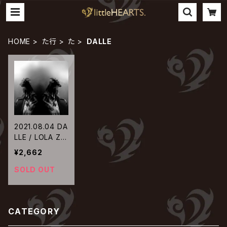
HOME
た行
た
DALLE
2021.08.04 DA
LLE / LOLA ZA
ZA CROWLEY
¥2,662
SOLD OUT
CATEGORY