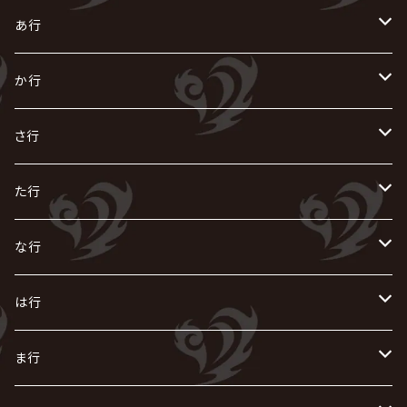
あ行
あ
か行
R指定
い
か
さ行
AIOLIN
IKUO
怪人二十面奏
う
き
さ
た行
i.D.A
exist†trace
Kαin
VIRGE / ヴァージュ
KISAKI
ザアザア
え
く
し
た
な行
AKIHIDE
生熊耕治
kein
Waive
キズ
The THIRTEEN
ACE OF SPADES
Crack6
Zeke Deux
DASEIN
お
け
す
ち
な
は行
ACME / アクメ
Initial'L
GACKT
Versailles
KiD
Psycho le Cému
X JAPAN
グラビティ
Z CLEAR
DAIGO
AURORIZE
[ kei ] / 圭
Z CLEAR
CHAQLA.
NIGHTMARE
こ
せ
つ
に
は
ま行
浅葱 / ASAGI
INORAN
KAKUMAY
Verde/
gives
櫻井敦司
LSN / The LEGENDARY SIX NINE
GRIMOIRE
SEESAW
ダウト
OFIAM
仮病
超ジャシー
NAZARE