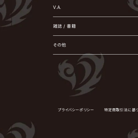
sukekiyo
CONTRASTZ
BugLug
DaizyStripper
HIZAKI
マガツノート
Tourbillon
NEVERLAND
Fatüm
ミスイ
NoGoD
BabyKingdom
MUCC / ムック
YUKIYA / 藤田幸也
rice
ほ
め
よ
り
わ
V.A.
甘い暴力
蛾と蝶
己龍
黒夢
ジグソウ
逹瑯
SCAPEGOAT
HAZUKI / 葉月
D'ESPAIRSRAY
vistlip
machine
Dawnman
FANTASTIC◇CIRCUS
mitsu
NOCTURNAL BLOODLUST
THE BEETHOVEN
ユナイト
Rides In ReVellion
POIDOL
メトロノーム
Leetspeak monsters
wyse
も
る
雑誌 / 書籍
天照
KAMIJO
シド
DAVID / SUI / 縁
SPLENDID GOD GIRAFFE
花見桜こうき
Develop One's Faculties
ヒッチコック
Magistina Saga
DOG inthePWO
FEST VAINQUEUR
MIMIZUQ
PENICILLIN
Raphael
HOLLOWGRAM
MERRY / メリー
Ricky
我が為
THE MORTAL
Ruiza
れ
hévn
その他
彩冷える -ayabie-
Kaya
SHIVA
DALLE
SLAPSLY / CHIYU
薔薇の宮殿
DIR EN GREY
hide with Spread Beaver / hide
MUSCLE ATTACK
Toshi
梟
MIYAVI
ベル
Luv PARADE
LEZARD
MORRIE
Lucy
0.1gの誤算
ろ
ROCK AND READ
アリス九號. / ALICE NINE. / A9
cali≠gari
JAKIGAN MEISTER
DARRELL
BAROQUE
DEXCORE
HIDE-ZOU
マツタケワークス
Dolly
Plastic Tree
美良政次
HELLBROTH / ヘルブロス
La'veil MizeriA
RENAME
最上川司
LUNA SEA
the Raid.
Royz
有村竜太朗
河村隆一
Chanty
TAKE NO BREAK
ビバラッシュ
摩天楼オペラ
TЯicKY
Frantic EMIRY
MIRAGE
The Benjamin
LAB.THE BASEMENT / ラボ ザ ベヰスメント
LIBRAVEL / リブラヴェル
REIGN
Rorschach.inc
ΛrlequiΩ / アルルカン
Janne Da Arc
DEZERT
THE MADNA
プライバシーポリシー
特定商取引法に基
Blu-BiLLioN
ペンタゴン
RAN / 蘭
LIPHLICH
RAZOR
ロマン急行
Angelo
sugar
deadman
MAMA.
BULL ZEICHEN 88
Lill
LSN / The LEGENDARY SIX NINE
アンティック-珈琲店-