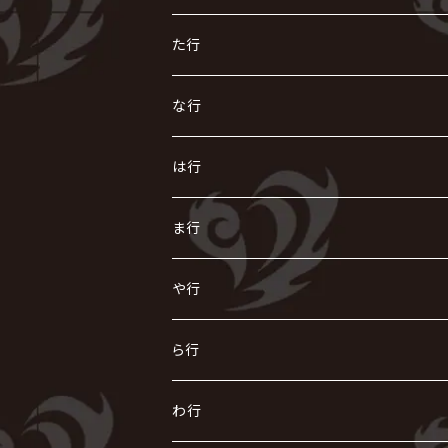
AIOLIN
IKUO
怪人二十面奏
う
き
さ
た行
i.D.A
exist†trace
Kαin
VIRGE / ヴァージュ
KISAKI
ザアザア
え
く
し
た
な行
AKIHIDE
生熊耕治
kein
Waive
キズ
The THIRTEEN
ACE OF SPADES
Crack6
Zeke Deux
DASEIN
お
け
す
ち
な
は行
ACME / アクメ
Initial'L
GACKT
Versailles
KiD
Psycho le Cému
X JAPAN
グラビティ
Z CLEAR
DAIGO
AURORIZE
[ kei ] / 圭
Z CLEAR
CHAQLA.
NIGHTMARE
こ
せ
つ
に
は
ま行
浅葱 / ASAGI
INORAN
KAKUMAY
Verde/
gives
櫻井敦司
LSN / The LEGENDARY SIX NINE
GRIMOIRE
SEESAW
ダウト
OFIAM
仮病
超ジャシー
NAZARE
GOATBED
ゼラ
NiEL
heidi.
そ
て
ぬ
ひ
ま
や行
Azavana
イビツ マル
CASCADE
UCHUSENTAI:NOIZ / 宇宙戦隊NOIZ
ギャロ
さくら前線
LM.C
GLAY
J
TAKURO
陰陽座
Kra
Scarlet Valse
ゴールデンボンバー
零[Hz]
NICOLAS
H.U.G
SOPHIA
D
nurié
HERO
THE MICRO HEAD 4N'S
と
ね
ふ
み
や
ら行
Acid Black Cherry
色々な十字架
the GazettE
清春
Sadie
えんそく
gremlins
-真天地開闢集団-ジグザグ
DazzlingBAD
SUGIZO
コドモドラゴン
仙台貨物
BUCK-TICK
ZOMBIE / ぞんび
DIAURA
美炎-BIEN-
MAO / マオ from SID
東京花嫁
NETH PRIERE CAIN
Far East Dizain
未完成アリス
ヤミテラ / 外道反逆者ヤミテラ
の
へ
む
ゆ
ら
わ行
Ashmaze.
168 / 葵-168-
GOTCHAROCKA
KIRITO / キリト
XANVALA
GREN / グレン
Sick²
DADAROMA