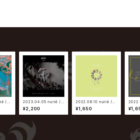
ié /
2023.04.05 nurié /
2022.08.10 nurié /
2022.
は繋ぐ
瞳に映らない形と性質、
生きてて偉い
ooM-
¥2,200
¥1,650
¥1,6
それを「」と呼んで