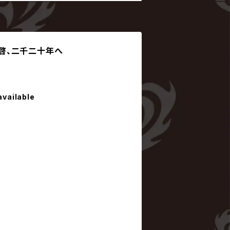
 / 拝啓、二千二十年へ
available