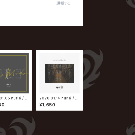
通報する
01.05 nurié / R
2020.01.14 nurié / 人
6-
として人で在る様に【猿
50
¥1,650
盤】