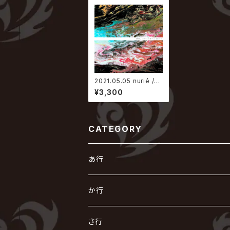
2021.05.05 nurié /
拝啓、二千二十年へ
¥3,300
CATEGORY
あ行
あ
か行
R指定
い
か
さ行