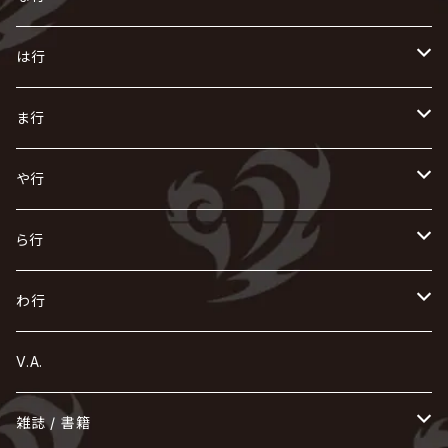
AKIHIDE
生熊耕治
kein
Waive
キズ
The THIRTEEN
ACE OF SPADES
Crack6
Zeke Deux
DASEIN
お
け
す
ち
な
は行
ACME / アクメ
Initial'L
GACKT
Versailles
KiD
Psycho le Cému
X JAPAN
グラビティ
Z CLEAR
DAIGO
AURORIZE
[ kei ] / 圭
Z CLEAR
CHAQLA.
NIGHTMARE
こ
せ
つ
に
は
ま行
浅葱 / ASAGI
INORAN
KAKUMAY
Verde/
gives
櫻井敦司
LSN / The LEGENDARY SIX NINE
GRIMOIRE
SEESAW
ダウト
OFIAM
仮病
超ジャシー
NAZARE
GOATBED
ゼラ
NiEL
heidi.
そ
て
ぬ
ひ
ま
や行
Azavana
イビツ マル
CASCADE
UCHUSENTAI:NOIZ / 宇宙戦隊NOIZ
ギャロ
さくら前線
LM.C
GLAY
J
TAKURO
陰陽座
Kra
Scarlet Valse
ゴールデンボンバー
零[Hz]
NICOLAS
H.U.G
SOPHIA
D
nurié
HERO
THE MICRO HEAD 4N'S
と
ね
ふ
み
や
ら行
Acid Black Cherry
色々な十字架
the GazettE
清春
Sadie
えんそく
gremlins
-真天地開闢集団-ジグザグ
DazzlingBAD
SUGIZO
コドモドラゴン
仙台貨物
BUCK-TICK
ZOMBIE / ぞんび
DIAURA
美炎-BIEN-
MAO / マオ from SID
東京花嫁
NETH PRIERE CAIN
Far East Dizain
未完成アリス
ヤミテラ / 外道反逆者ヤミテラ
の
へ
む
ゆ
ら
わ行
Ashmaze.
168 / 葵-168-
GOTCHAROCKA
KIRITO / キリト
XANVALA
GREN / グレン
Sick²
DADAROMA
sukekiyo
CONTRASTZ
BugLug
DaizyStripper
HIZAKI
マガツノート
Tourbillon
NEVERLAND
Fatüm
ミスイ
NoGoD
BabyKingdom
MUCC / ムック
YUKIYA / 藤田幸也
rice
ほ
め
よ
り
わ
V.A.
甘い暴力
蛾と蝶
己龍
黒夢
ジグソウ
逹瑯
SCAPEGOAT
HAZUKI / 葉月
D'ESPAIRSRAY
vistlip
machine
Dawnman
FANTASTIC◇CIRCUS
mitsu
NOCTURNAL BLOODLUST
THE BEETHOVEN
ユナイト
Rides In ReVellion
POIDOL
メトロノーム
Leetspeak monsters
wyse
も
る
雑誌 / 書籍
天照
KAMIJO