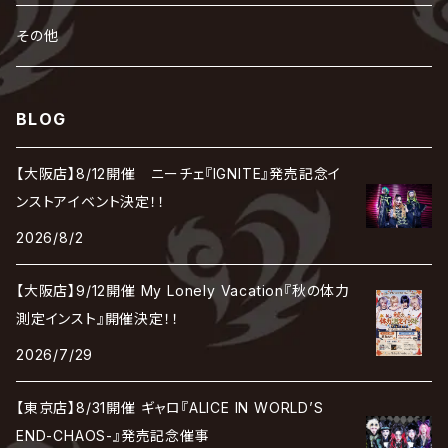
シド
DAVID / SUI / 縁
SPLENDID GOD GIRAFFE
花見桜こうき
Develop One's Faculties
ヒッチコック
Magistina Saga
DOG inthePWO
FEST VAINQUEUR
MIMIZUQ
PENICILLIN
Raphael
HOLLOWGRAM
MERRY / メリー
Ricky
我が為
THE MORTAL
Ruiza
れ
hévn
その他
彩冷える -ayabie-
Kaya
SHIVA
DALLE
SLAPSLY / CHIYU
薔薇の宮殿
DIR EN GREY
hide with Spread Beaver / hide
MUSCLE ATTACK
Toshi
梟
MIYAVI
ベル
Luv PARADE
LEZARD
MORRIE
Lucy
0.1gの誤算
ろ
ROCK AND READ
アリス九號. / ALICE NINE. / A9
cali≠gari
BLOG
JAKIGAN MEISTER
DARRELL
BAROQUE
DEXCORE
HIDE-ZOU
マツタケワークス
Dolly
Plastic Tree
美良政次
HELLBROTH / ヘルブロス
La'veil MizeriA
RENAME
最上川司
LUNA SEA
the Raid.
Royz
有村竜太朗
河村隆一
【大阪店】8/12開催 ニーチェ『IGNITE』発売記念イ
Chanty
TAKE NO BREAK
ビバラッシュ
摩天楼オペラ
TЯicKY
Frantic EMIRY
MIRAGE
The Benjamin
LAB.THE BASEMENT / ラボ ザ ベヰスメント
LIBRAVEL / リブラヴェル
ンストアイベント決定！！
REIGN
Rorschach.inc
ΛrlequiΩ / アルルカン
Janne Da Arc
2026/8/2
DEZERT
THE MADNA
Blu-BiLLioN
ペンタゴン
RAN / 蘭
LIPHLICH
RAZOR
ロマン急行
Angelo
sugar
【大阪店】9/12開催 My Lonely Vacation『秋の体力
deadman
MAMA.
BULL ZEICHEN 88
Lill
測定インスト』開催決定！！
LSN / The LEGENDARY SIX NINE
アンティック-珈琲店-
Jupiter
2026/7/29
DEVILOOF
まみれた / MAMIRETA
BULL FIELD
lynch.
アンフィル
JILUKA
【東京店】8/31開催 ギャロ『ALICE IN WORLD’S
DuelJewel
MALICE MIZER
BREAKERZ
RE:INa
END-CHAOS-』発売記念催事
umbrella