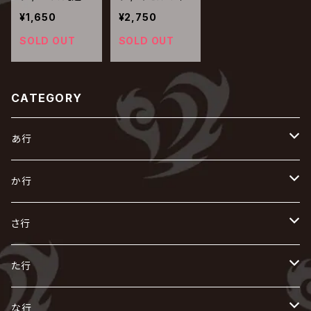
盤】
¥1,650
¥2,750
SOLD OUT
SOLD OUT
CATEGORY
あ行
あ
か行
R指定
い
か
さ行
AIOLIN
IKUO
怪人二十面奏
う
き
さ
た行
i.D.A
exist†trace
Kαin
VIRGE / ヴァージュ
KISAKI
ザアザア
え
く
し
た
な行