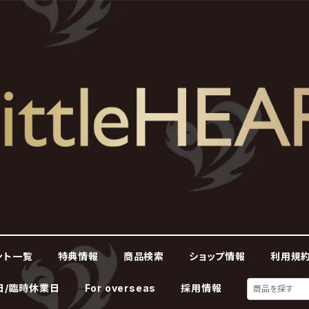
ント一覧
特典情報
商品検索
ショップ情報
利用規約
日/臨時休業日
For overseas
採用情報