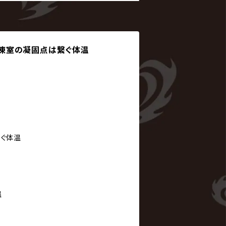
é / 冷凍室の凝固点は繋ぐ体温
繋ぐ体温
温