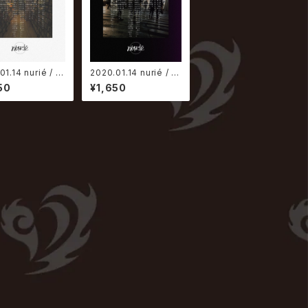
01.14 nurié / 人
2020.01.14 nurié / 人
人で在る様に【猿
として人で在る様に【人
50
¥1,650
盤】