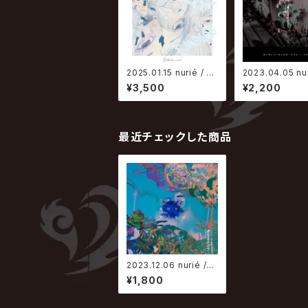
2025.01.15 nurié / B
2023.04.05 nur
orderless
瞳に映らない形と
¥3,500
¥2,200
それを「」と呼ん
最近チェックした商品
2023.12.06 nurié /
冷凍室の凝固点は繋ぐ
¥1,800
体温