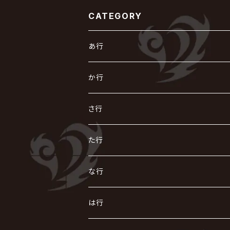
CATEGORY
あ行
あ
か行
R指定
い
か
さ行
AIOLIN
IKUO
怪人二十面奏
う
き
さ
た行
i.D.A
exist†trace
Kαin
VIRGE / ヴァージュ
KISAKI
ザアザア
え
く
し
た
な行
AKIHIDE
生熊耕治
kein
Waive
キズ
The THIRTEEN
ACE OF SPADES
Crack6
Zeke Deux
DASEIN
お
け
す
ち
な
は行
ACME / アクメ
Initial'L
GACKT
Versailles
KiD
Psycho le Cému
X JAPAN
グラビティ
Z CLEAR
DAIGO