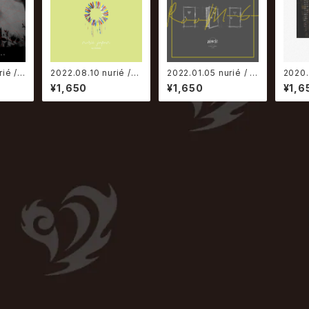
ié /
2022.08.10 nurié /
2022.01.05 nurié / R
2020.
性質、
生きてて偉い
ooM-6-
として
¥1,650
¥1,650
¥1,6
で
盤】