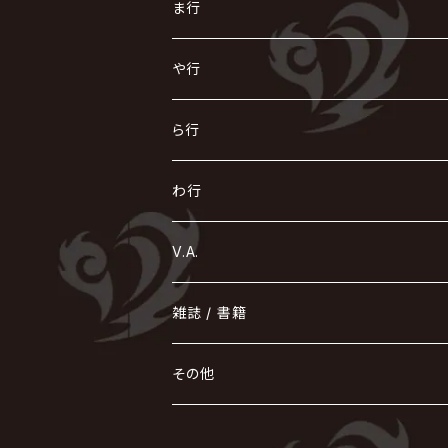
AURORIZE
[ kei ] / 圭
Z CLEAR
CHAQLA.
NIGHTMARE
こ
せ
つ
に
は
ま行
浅葱 / ASAGI
INORAN
KAKUMAY
Verde/
gives
櫻井敦司
LSN / The LEGENDARY SIX NINE
GRIMOIRE
SEESAW
ダウト
OFIAM
仮病
超ジャシー
NAZARE
GOATBED
ゼラ
NiEL
heidi.
そ
て
ぬ
ひ
ま
や行
Azavana
イビツ マル
CASCADE
UCHUSENTAI:NOIZ / 宇宙戦隊NOIZ
ギャロ
さくら前線
LM.C
GLAY
J
TAKURO
陰陽座
Kra
Scarlet Valse
ゴールデンボンバー
零[Hz]
NICOLAS
H.U.G
SOPHIA
D
nurié
HERO
THE MICRO HEAD 4N'S
と
ね
ふ
み
や
ら行
Acid Black Cherry
色々な十字架
the GazettE
清春
Sadie
えんそく
GREMLINS
-真天地開闢集団-ジグザグ
DazzlingBAD
SUGIZO
コドモドラゴン
仙台貨物
BUCK-TICK
ZOMBIE / ぞんび
DIAURA
美炎-BIEN-
MAO / マオ from SID
東京花嫁
NETH PRIERE CAIN
Far East Dizain
未完成アリス
ヤミテラ / 外道反逆者ヤミテラ
の
へ
む
ゆ
ら
わ行
Ashmaze.
168 / 葵-168-
GOTCHAROCKA
KIRITO / キリト
XANVALA
GREN / グレン
Sick²
DADAROMA
sukekiyo
CONTRASTZ
BugLug
DaizyStripper
HIZAKI
マガツノート
Tourbillon
NEVERLAND
Fatüm
ミスイ
NoGoD
BabyKingdom
MUCC / ムック
YUKIYA / 藤田幸也
rice
ほ
め
よ
り
わ
V.A.
甘い暴力
蛾と蝶
己龍
黒夢
ジグソウ
逹瑯
SCAPEGOAT
HAZUKI / 葉月
D'ESPAIRSRAY
vistlip
machine
Dawnman
FANTASTIC◇CIRCUS
mitsu
NOCTURNAL BLOODLUST
THE BEETHOVEN
ユナイト
Rides In ReVellion
POIDOL
メトロノーム
Leetspeak monsters
wyse
も
る
雑誌 / 書籍
天照
KAMIJO
シド
DAVID / SUI / 縁
SPLENDID GOD GIRAFFE
花見桜こうき
Develop One's Faculties
ヒッチコック
Magistina Saga
DOG inthePWO
FEST VAINQUEUR
MIMIZUQ
PENICILLIN
Raphael
HOLLOWGRAM
MERRY / メリー
Ricky
我が為
THE MORTAL
Ruiza
れ
hévn
その他
彩冷える -ayabie-
Kaya
SHIVA
DALLE
SLAPSLY / CHIYU
薔薇の宮殿
DIR EN GREY
hide with Spread Beaver / hide
MUSCLE ATTACK
Toshi
梟
MIYAVI
ベル
Luv PARADE
LEZARD
MORRIE
Lucy
0.1gの誤算
ろ
ROCK AND READ
アリス九號. / ALICE NINE. / A9
cali≠gari