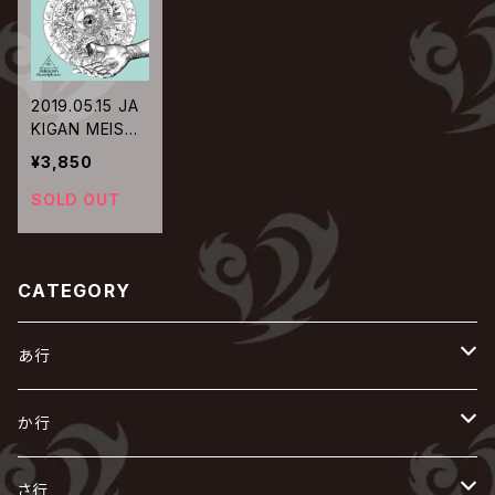
2019.05.15 JA
KIGAN MEISTE
R / Bhava
¥3,850
SOLD OUT
CATEGORY
あ行
あ
か行
R指定
い
か
さ行