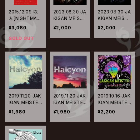
2015.12.09 咲
2023.08.30 JA
2023.08.30 JA
人[NIGHTMAR
KIGAN MEISTE
KIGAN MEISTE
E] / TABISITE
R / Que sais-j
R / Que sais-j
¥3,080
¥2,000
¥2,000
vol.3 NEW YO
e?【Type-A】
e?【Type-B】
RK編
SOLD OUT
2019.11.20 JAK
2019.11.20 JAK
2019.10.16 JAK
IGAN MEISTER
IGAN MEISTER
IGAN MEISTER
/ Halcyon【TY
/ Halcyon【TY
/ in the HARD
¥1,980
¥1,980
¥2,200
PE-A】
PE-B】