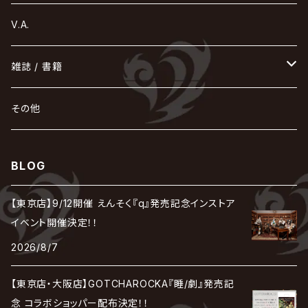
168 / 葵-168-
GOTCHAROCKA
KIRITO / キリト
XANVALA
GREN / グレン
Sick²
DADAROMA
sukekiyo
CONTRASTZ
BugLug
DaizyStripper
HIZAKI
マガツノート
Tourbillon
NEVERLAND
Fatüm
ミスイ
NoGoD
BabyKingdom
MUCC / ムック
YUKIYA / 藤田幸也
rice
ほ
め
よ
り
わ
V.A.
甘い暴力
蛾と蝶
己龍
黒夢
ジグソウ
逹瑯
SCAPEGOAT
HAZUKI / 葉月
D'ESPAIRSRAY
vistlip
machine
Dawnman
FANTASTIC◇CIRCUS
mitsu
NOCTURNAL BLOODLUST
THE BEETHOVEN
ユナイト
Rides In ReVellion
POIDOL
メトロノーム
Leetspeak monsters
wyse
も
る
雑誌 / 書籍
天照
KAMIJO
シド
DAVID / SUI / 縁
SPLENDID GOD GIRAFFE
花見桜こうき
Develop One's Faculties
ヒッチコック
Magistina Saga
DOG inthePWO
FEST VAINQUEUR
MIMIZUQ
PENICILLIN
Raphael
HOLLOWGRAM
MERRY / メリー
Ricky
我が為
THE MORTAL
Ruiza
れ
hévn
その他
彩冷える -ayabie-
Kaya
SHIVA
DALLE
SLAPSLY / CHIYU
薔薇の宮殿
DIR EN GREY
hide with Spread Beaver / hide
MUSCLE ATTACK
Toshi
梟
MIYAVI
ベル
Luv PARADE
LEZARD
MORRIE
Lucy
0.1gの誤算
ろ
ROCK AND READ
アリス九號. / ALICE NINE. / A9
cali≠gari
BLOG
JAKIGAN MEISTER
DARRELL
BAROQUE
DEXCORE
HIDE-ZOU
マツタケワークス
Dolly
Plastic Tree
美良政次
HELLBROTH / ヘルブロス
La'veil MizeriA
RENAME
最上川司
LUNA SEA
the Raid.
Royz
有村竜太朗
河村隆一
【東京店】9/12開催 えんそく『q』発売記念インストア
Chanty
TAKE NO BREAK
ビバラッシュ
摩天楼オペラ
TЯicKY
Frantic EMIRY
MIRAGE
The Benjamin
LAB.THE BASEMENT / ラボ ザ ベヰスメント
LIBRAVEL / リブラヴェル
イベント開催決定！！
REIGN
Rorschach.inc
ΛrlequiΩ / アルルカン
Janne Da Arc
2026/8/7
DEZERT
THE MADNA
Blu-BiLLioN
ペンタゴン
RAN / 蘭
LIPHLICH
RAZOR
ロマン急行
Angelo
sugar
【東京店・大阪店】GOTCHAROCKA『睡/劇』発売記
deadman
MAMA.
BULL ZEICHEN 88
Lill
念 コラボショッパー配布決定！！
LSN / The LEGENDARY SIX NINE