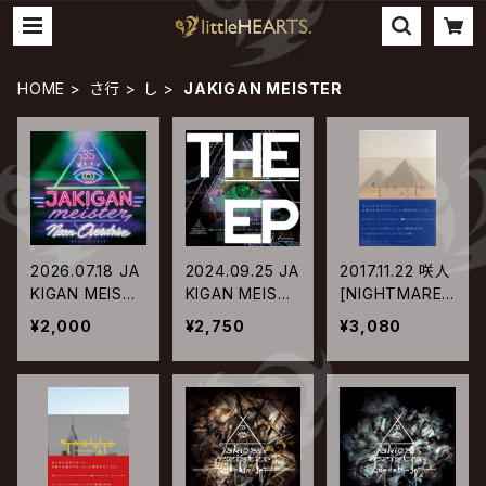
HOME
さ行
し
JAKIGAN MEISTER
2026.07.18 JA
2024.09.25 JA
2017.11.22 咲人
KIGAN MEISTE
KIGAN MEISTE
[NIGHTMARE]
R / Neon Over
R / THE ______
/ TABISITE vo
¥2,000
¥2,750
¥3,080
drive
EP
l.4 エジプト編