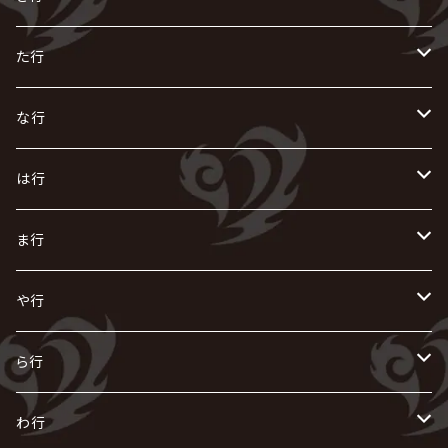
AIOLIN
IKUO
怪人二十面奏
う
き
さ
た行
i.D.A
exist†trace
Kαin
VIRGE / ヴァージュ
KISAKI
ザアザア
え
く
し
た
な行
AKIHIDE
生熊耕治
kein
Waive
キズ
The THIRTEEN
ACE OF SPADES
Crack6
Zeke Deux
DASEIN
お
け
す
ち
な
は行
ACME / アクメ
Initial'L
GACKT
Versailles
KiD
Psycho le Cému
X JAPAN
グラビティ
Z CLEAR
DAIGO
AURORIZE
[ kei ] / 圭
Z CLEAR
CHAQLA.
NIGHTMARE
こ
せ
つ
に
は
ま行
浅葱 / ASAGI
INORAN
KAKUMAY
Verde/
gives
櫻井敦司
LSN / The LEGENDARY SIX NINE
GRIMOIRE
SEESAW
ダウト
OFIAM
仮病
超ジャシー
NAZARE
GOATBED
ゼラ
NiEL
heidi.
そ
て
ぬ
ひ
ま
や行
Azavana
イビツ マル
CASCADE
UCHUSENTAI:NOIZ / 宇宙戦隊NOIZ
ギャロ
さくら前線
LM.C
GLAY
J
TAKURO
陰陽座
Kra
Scarlet Valse
ゴールデンボンバー
零[Hz]
NICOLAS
H.U.G
SOPHIA
D
nurié
HERO
THE MICRO HEAD 4N'S
と
ね
ふ
み
や
ら行
Acid Black Cherry
色々な十字架
the GazettE
清春
Sadie
えんそく
gremlins
-真天地開闢集団-ジグザグ
DazzlingBAD
SUGIZO
コドモドラゴン
仙台貨物
BUCK-TICK
ZOMBIE / ぞんび
DIAURA
美炎-BIEN-
MAO / マオ from SID
東京花嫁
NETH PRIERE CAIN
Far East Dizain
未完成アリス
ヤミテラ / 外道反逆者ヤミテラ
の
へ
む
ゆ
ら
わ行
Ashmaze.