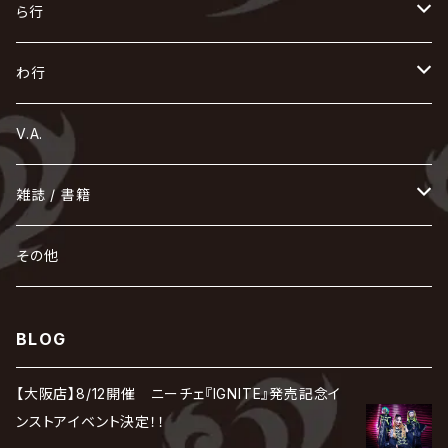
ゴールデンボンバー
零[Hz]
NICOLAS
H.U.G
SOPHIA
D
nurié
HERO
THE MICRO HEAD 4N'S
と
ね
ふ
み
や
ら行
Acid Black Cherry
色々な十字架
the GazettE
清春
Sadie
えんそく
gremlins
-真天地開闢集団-ジグザグ
DazzlingBAD
SUGIZO
コドモドラゴン
仙台貨物
BUCK-TICK
ZOMBIE / ぞんび
DIAURA
美炎-BIEN-
MAO / マオ from SID
東京花嫁
NETH PRIERE CAIN
Far East Dizain
未完成アリス
ヤミテラ / 外道反逆者ヤミテラ
の
へ
む
ゆ
ら
わ行
Ashmaze.
168 / 葵-168-
GOTCHAROCKA
KIRITO / キリト
XANVALA
GREN / グレン
Sick²
DADAROMA
sukekiyo
CONTRASTZ
BugLug
DaizyStripper
HIZAKI
マガツノート
Tourbillon
NEVERLAND
Fatüm
ミスイ
NoGoD
BabyKingdom
MUCC / ムック
YUKIYA / 藤田幸也
rice
ほ
め
よ
り
わ
V.A.
甘い暴力
蛾と蝶
己龍
黒夢
ジグソウ
逹瑯
SCAPEGOAT
HAZUKI / 葉月
D'ESPAIRSRAY
vistlip
machine
Dawnman
FANTASTIC◇CIRCUS
mitsu
NOCTURNAL BLOODLUST
THE BEETHOVEN
ユナイト
Rides In ReVellion
POIDOL
メトロノーム
Leetspeak monsters
wyse
も
る
雑誌 / 書籍
天照
KAMIJO
シド
DAVID / SUI / 縁
SPLENDID GOD GIRAFFE
花見桜こうき
Develop One's Faculties
ヒッチコック
Magistina Saga
DOG inthePWO
FEST VAINQUEUR
MIMIZUQ
PENICILLIN
Raphael
HOLLOWGRAM
MERRY / メリー
Ricky
我が為
THE MORTAL
Ruiza
れ
hévn
その他
彩冷える -ayabie-
Kaya
SHIVA
DALLE
SLAPSLY / CHIYU
薔薇の宮殿
DIR EN GREY
hide with Spread Beaver / hide
MUSCLE ATTACK
Toshi
梟
MIYAVI
ベル
Luv PARADE
LEZARD
MORRIE
Lucy
0.1gの誤算
ろ
ROCK AND READ
アリス九號. / ALICE NINE. / A9
cali≠gari
BLOG
JAKIGAN MEISTER
DARRELL
BAROQUE
DEXCORE
HIDE-ZOU
マツタケワークス
Dolly
Plastic Tree
美良政次
HELLBROTH / ヘルブロス
La'veil MizeriA
RENAME
最上川司
LUNA SEA
the Raid.
Royz
有村竜太朗
河村隆一
【大阪店】8/12開催 ニーチェ『IGNITE』発売記念イ
Chanty
TAKE NO BREAK
ビバラッシュ
摩天楼オペラ
TЯicKY
Frantic EMIRY
MIRAGE
The Benjamin
LAB.THE BASEMENT / ラボ ザ ベヰスメント
LIBRAVEL / リブラヴェル
ンストアイベント決定！！
REIGN
ロマン急行
ΛrlequiΩ / アルルカン