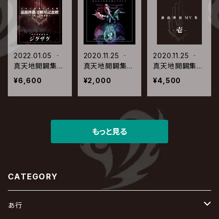
2022.01.05 ‐
2020.11.25 ‐
2020.11.25 ‐
真天地開闢集
真天地開闢集
真天地開闢集
団‐ジグザグ /
団‐ジグザグ /
団‐ジグザグ /
¥6,600
¥2,000
¥4,500
慈愚挫愚 5周年
ハキュナマタタ
慈愚挫愚 MV集
記念禊 〜ハキュ
-壱-
ナマタタ〜
もっと見る
CATEGORY
あ行