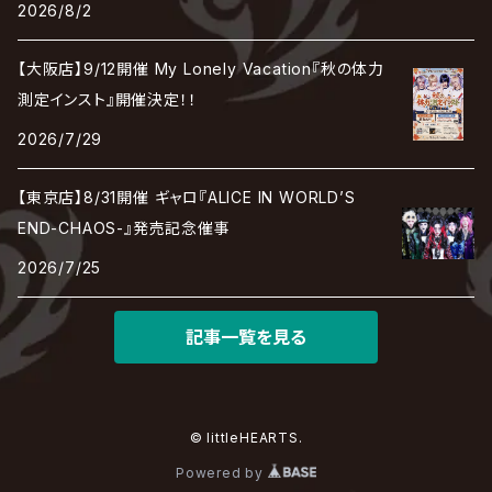
Janne Da Arc
2026/8/2
DEZERT
THE MADNA
Blu-BiLLioN
ペンタゴン
RAN / 蘭
LIPHLICH
RAZOR
Angelo
sugar
【大阪店】9/12開催 My Lonely Vacation『秋の体力
deadman
MAMA.
BULL ZEICHEN 88
Lill
測定インスト』開催決定！！
LSN / The LEGENDARY SIX NINE
アンティック-珈琲店-
Jupiter
2026/7/29
DEVILOOF
まみれた / MAMIRETA
BULL FIELD
lynch.
アンフィル
JILUKA
【東京店】8/31開催 ギャロ『ALICE IN WORLD’S
DuelJewel
MALICE MIZER
BREAKERZ
RE:INa
END-CHAOS-』発売記念催事
umbrella
JILS
2026/7/25
D'ERLANGER
BLAZE
SHIN
電脳ヒメカ
The Brow Beat
記事一覧を見る
Jin-Machine
© littleHEARTS.
Powered by