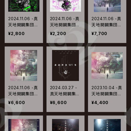
2024.11.06 -真
2024.11.06 -真
2024.11.06 -真
天地開闢集団-
天地開闢集団-
天地開闢集団-
ジグザグ / Gran
ジグザグ / Gran
ジグザグ / 全国
¥2,800
¥2,200
¥7,700
∞ Grace【初回
∞ Grace【通常
開闢禊 -最高-
限定盤】
盤】
紀行【初回限定
盤】
2024.11.06 -真
2024.03.27 -
2023.10.04 -真
天地開闢集団-
真天地開闢集
天地開闢集団-
ジグザグ / 全国
団-ジグザグ /
ジグザグ / 慈愚
¥6,600
¥6,600
¥4,400
開闢禊 -最高-
慈愚挫愚 MV集
挫愚 四 -最高-
紀行【通常盤】
-弐-
【初回限定盤】