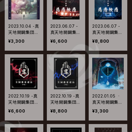
2023.10.04 -真
2023.06.07 -
2023.06.07 -
天地開闢集団-
真天地開闢集
真天地開闢集
ジグザグ / 慈愚
団-ジグザグ /
団-ジグザグ /
¥3,300
¥6,600
¥8,800
挫愚 四 -最高-
日本武道館単独
日本武道館単独
【通常盤】
禊『慈愚挫愚』
禊『慈愚挫愚』
【通常盤】
【豪華盤】
2022.10.19 -真
2022.10.19 -真
2022.01.05 ‐
天地開闢集団-
天地開闢集団-
真天地開闢集
ジグザグ / 全国
ジグザグ / 全国
団‐ジグザグ /
¥6,600
¥8,800
¥3,300
悪霊退治 -夢
悪霊退治 -夢
慈愚挫愚 参 -夢
幻-【通常盤】
幻-【豪華盤】
幻-