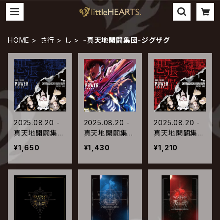
HOME
さ行
し
-真天地開闢集団-ジグザグ
2025.08.20 -
2025.08.20 -
2025.08.20 -
真天地開闢集
真天地開闢集
真天地開闢集
団-ジグザグ / P
団-ジグザグ / P
団-ジグザグ / P
¥1,650
¥1,430
¥1,210
OWER-悪霊退
OWER-悪霊退
OWER-悪霊退
散-【初回限定
散-【地獄先生ぬ
散-【通常盤】
盤】
～べ～盤】