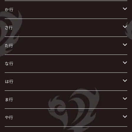
あ
か行
R指定
い
か
さ行
AIOLIN
IKUO
怪人二十面奏
う
き
さ
た行
i.D.A
exist†trace
Kαin
VIRGE / ヴァージュ
KISAKI
ザアザア
え
く
し
た
な行
AKIHIDE
生熊耕治
kein
Waive
キズ
The THIRTEEN
ACE OF SPADES
Crack6
Zeke Deux
DASEIN
お
け
す
ち
な
は行
ACME / アクメ
Initial'L
GACKT
Versailles
KiD
Psycho le Cému
X JAPAN
グラビティ
Z CLEAR
DAIGO
AURORIZE
[ kei ] / 圭
Z CLEAR
CHAQLA.
NIGHTMARE
こ
せ
つ
に
は
ま行
浅葱 / ASAGI
INORAN
KAKUMAY
Verde/
gives
櫻井敦司
LSN / The LEGENDARY SIX NINE
GRIMOIRE
SEESAW
ダウト
OFIAM
仮病
超ジャシー
NAZARE
GOATBED
ゼラ
NiEL
heidi.
そ
て
ぬ
ひ
ま
や行
Azavana
イビツ マル
CASCADE
UCHUSENTAI:NOIZ / 宇宙戦隊NOIZ
ギャロ
さくら前線
LM.C
GLAY
J
TAKURO
陰陽座
Kra
Scarlet Valse