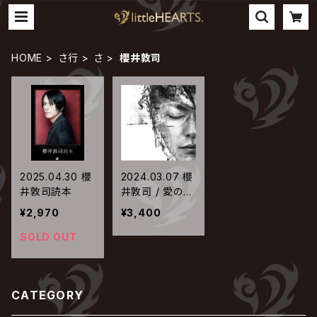
HOME
さ行
さ
櫻井敦司
2025.04.30 櫻
2024.03.07 櫻
井敦司読本
井敦司 / 愛の惑
星【リマスター
¥2,970
¥3,400
盤】
SOLD OUT
CATEGORY