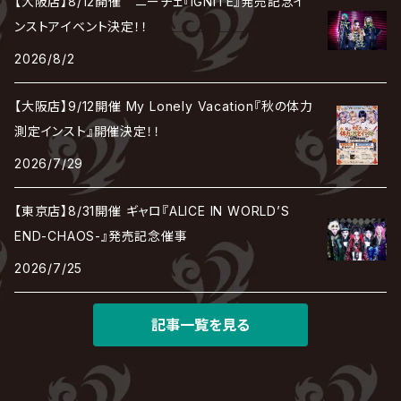
【大阪店】8/12開催 ニーチェ『IGNITE』発売記念イ
Chanty
TAKE NO BREAK
ビバラッシュ
摩天楼オペラ
TЯicKY
Frantic EMIRY
MIRAGE
The Benjamin
LAB.THE BASEMENT / ラボ ザ ベヰスメント
LIBRAVEL / リブラヴェル
ンストアイベント決定！！
REIGN
ロマン急行
ΛrlequiΩ / アルルカン
Janne Da Arc
2026/8/2
DEZERT
THE MADNA
Blu-BiLLioN
ペンタゴン
RAN / 蘭
LIPHLICH
RAZOR
Angelo
sugar
【大阪店】9/12開催 My Lonely Vacation『秋の体力
deadman
MAMA.
BULL ZEICHEN 88
Lill
測定インスト』開催決定！！
LSN / The LEGENDARY SIX NINE
アンティック-珈琲店-
Jupiter
2026/7/29
DEVILOOF
まみれた / MAMIRETA
BULL FIELD
lynch.
アンフィル
JILUKA
【東京店】8/31開催 ギャロ『ALICE IN WORLD’S
DuelJewel
MALICE MIZER
BREAKERZ
RE:INa
END-CHAOS-』発売記念催事
umbrella
JILS
2026/7/25
D'ERLANGER
BLAZE
SHIN
電脳ヒメカ
The Brow Beat
記事一覧を見る
Jin-Machine