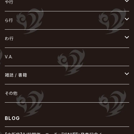
GOATBED
ゼラ
NiEL
heidi.
そ
て
ぬ
ひ
ま
や行
Azavana
イビツ マル
CASCADE
UCHUSENTAI:NOIZ / 宇宙戦隊NOIZ
ギャロ
さくら前線
LM.C
GLAY
J
TAKURO
陰陽座
Kra
Scarlet Valse
ゴールデンボンバー
零[Hz]
NICOLAS
H.U.G
SOPHIA
D
nurié
HERO
THE MICRO HEAD 4N'S
と
ね
ふ
み
や
ら行
Acid Black Cherry
色々な十字架
the GazettE
清春
Sadie
えんそく
gremlins
-真天地開闢集団-ジグザグ
DazzlingBAD
SUGIZO
コドモドラゴン
仙台貨物
BUCK-TICK
ZOMBIE / ぞんび
DIAURA
美炎-BIEN-
MAO / マオ from SID
東京花嫁
NETH PRIERE CAIN
Far East Dizain
未完成アリス
ヤミテラ / 外道反逆者ヤミテラ
の
へ
む
ゆ
ら
わ行
Ashmaze.
168 / 葵-168-
GOTCHAROCKA
KIRITO / キリト
XANVALA
GREN / グレン
Sick²
DADAROMA
sukekiyo
CONTRASTZ
BugLug
DaizyStripper
HIZAKI
マガツノート
Tourbillon
NEVERLAND
Fatüm
ミスイ
NoGoD
BabyKingdom
MUCC / ムック
YUKIYA / 藤田幸也
rice
ほ
め
よ
り
わ
V.A.
甘い暴力
蛾と蝶
己龍
黒夢
ジグソウ
逹瑯
SCAPEGOAT
HAZUKI / 葉月
D'ESPAIRSRAY
vistlip
machine
Dawnman
FANTASTIC◇CIRCUS
mitsu
NOCTURNAL BLOODLUST
THE BEETHOVEN
ユナイト
Rides In ReVellion
POIDOL
メトロノーム
Leetspeak monsters
wyse
も
る
雑誌 / 書籍
天照
KAMIJO
シド
DAVID / SUI / 縁
SPLENDID GOD GIRAFFE
花見桜こうき
Develop One's Faculties
ヒッチコック
Magistina Saga
DOG inthePWO
FEST VAINQUEUR
MIMIZUQ
PENICILLIN
Raphael
HOLLOWGRAM
MERRY / メリー
Ricky
我が為
THE MORTAL
Ruiza
れ
hévn
その他
彩冷える -ayabie-
Kaya
SHIVA
DALLE
SLAPSLY / CHIYU
薔薇の宮殿
DIR EN GREY
hide with Spread Beaver / hide
MUSCLE ATTACK
Toshi
梟
MIYAVI
ベル
Luv PARADE
LEZARD
MORRIE
Lucy
0.1gの誤算
ろ
ROCK AND READ
アリス九號. / ALICE NINE. / A9
cali≠gari
BLOG
JAKIGAN MEISTER
DARRELL
BAROQUE
DEXCORE
HIDE-ZOU
マツタケワークス
Dolly
Plastic Tree
美良政次
HELLBROTH / ヘルブロス
La'veil MizeriA
RENAME
最上川司
LUNA SEA
the Raid.
Royz
有村竜太朗
河村隆一