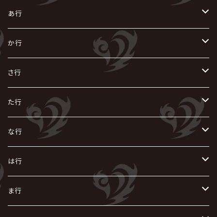
あ行
あ
か行
R指定
い
か
さ行
AIOLIN
IKUO
怪人二十面奏
う
き
さ
た行
i.D.A
exist†trace
Kαin
VIRGE / ヴァージュ
KISAKI
ザアザア
え
く
し
た
な行
AKIHIDE
生熊耕治
kein
Waive
キズ
The THIRTEEN
ACE OF SPADES
Crack6
Zeke Deux
DASEIN
お
け
す
ち
な
は行
ACME / アクメ
Initial'L
GACKT
Versailles
KiD
Psycho le Cému
X JAPAN
グラビティ
Z CLEAR
DAIGO
AURORIZE
[ kei ] / 圭
Z CLEAR
CHAQLA.
NIGHTMARE
こ
せ
つ
に
は
ま行
浅葱 / ASAGI
INORAN
KAKUMAY
Verde/
gives
櫻井敦司
LSN / The LEGENDARY SIX NINE
GRIMOIRE
SEESAW
ダウト
OFIAM
仮病
超ジャシー
NAZARE