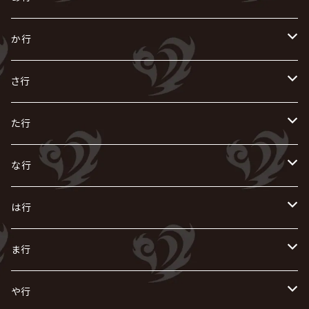
あ
か行
R指定
い
か
さ行
AIOLIN
IKUO
怪人二十面奏
う
き
さ
た行
i.D.A
exist†trace
Kαin
VIRGE / ヴァージュ
KISAKI
ザアザア
え
く
し
た
な行
AKIHIDE
生熊耕治
kein
Waive
キズ
The THIRTEEN
ACE OF SPADES
Crack6
Zeke Deux
DASEIN
お
け
す
ち
な
は行
ACME / アクメ
Initial'L
GACKT
Versailles
KiD
Psycho le Cému
X JAPAN
グラビティ
Z CLEAR
DAIGO
AURORIZE
[ kei ] / 圭
Z CLEAR
CHAQLA.
NIGHTMARE
こ
せ
つ
に
は
ま行
浅葱 / ASAGI
INORAN
KAKUMAY
Verde/
gives
櫻井敦司
LSN / The LEGENDARY SIX NINE
GRIMOIRE
SEESAW
ダウト
OFIAM
仮病
超ジャシー
NAZARE
GOATBED
ゼラ
NiEL
heidi.
そ
て
ぬ
ひ
ま
や行