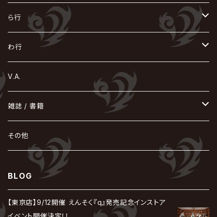
Azavana
イビツ マル
CASCADE
UCHUSENTAI:NOIZ / 宇宙戦隊NOIZ
ギャロ
さくら前線
LM.C
GLAY
J
TAKURO
陰陽座
Kra
Scarlet Valse
ゴールデンボンバー
零[Hz]
NICOLAS
H.U.G
SOPHIA
D
nurié
HERO
THE MICRO HEAD 4N'S
と
ね
ふ
み
や
ら行
Acid Black Cherry
色々な十字架
the GazettE
清春
Sadie
えんそく
gremlins
-真天地開闢集団-ジグザグ
DazzlingBAD
SUGIZO
コドモドラゴン
仙台貨物
BUCK-TICK
ZOMBIE / ぞんび
DIAURA
美炎-BIEN-
MAO / マオ from SID
東京花嫁
NETH PRIERE CAIN
Far East Dizain
未完成アリス
ヤミテラ / 外道反逆者ヤミテラ
の
へ
む
ゆ
ら
わ行
Ashmaze.
168 / 葵-168-
GOTCHAROCKA
KIRITO / キリト
XANVALA
GREN / グレン
Sick²
DADAROMA
sukekiyo
CONTRASTZ
BugLug
DaizyStripper
HIZAKI
マガツノート
Tourbillon
NEVERLAND
Fatüm
ミスイ
NoGoD
BabyKingdom
MUCC / ムック
YUKIYA / 藤田幸也
rice
ほ
め
よ
り
わ
V.A.
甘い暴力
蛾と蝶
己龍
黒夢
ジグソウ
逹瑯
SCAPEGOAT
HAZUKI / 葉月
D'ESPAIRSRAY
vistlip
machine
Dawnman
FANTASTIC◇CIRCUS
mitsu
NOCTURNAL BLOODLUST
THE BEETHOVEN
ユナイト
Rides In ReVellion
POIDOL
メトロノーム
Leetspeak monsters
wyse
も
る
雑誌 / 書籍
天照
KAMIJO
シド
DAVID / SUI / 縁
SPLENDID GOD GIRAFFE
花見桜こうき
Develop One's Faculties
ヒッチコック
Magistina Saga
DOG inthePWO
FEST VAINQUEUR
MIMIZUQ
PENICILLIN
Raphael
HOLLOWGRAM
MERRY / メリー
Ricky
我が為
THE MORTAL
Ruiza
れ
hévn
その他
彩冷える -ayabie-
Kaya
SHIVA
DALLE
SLAPSLY / CHIYU
薔薇の宮殿
DIR EN GREY
hide with Spread Beaver / hide
MUSCLE ATTACK
Toshi
梟
MIYAVI
ベル
Luv PARADE
LEZARD
MORRIE
Lucy
0.1gの誤算
ろ
ROCK AND READ
アリス九號. / ALICE NINE. / A9
cali≠gari
BLOG
JAKIGAN MEISTER
DARRELL
BAROQUE
DEXCORE
HIDE-ZOU
マツタケワークス
Dolly
Plastic Tree
美良政次
HELLBROTH / ヘルブロス
La'veil MizeriA
RENAME
最上川司
LUNA SEA
the Raid.
Royz
有村竜太朗
河村隆一
【東京店】9/12開催 えんそく『q』発売記念インストア
Chanty
TAKE NO BREAK
ビバラッシュ
摩天楼オペラ
TЯicKY
Frantic EMIRY
MIRAGE
The Benjamin
LAB.THE BASEMENT / ラボ ザ ベヰスメント
LIBRAVEL / リブラヴェル
イベント開催決定！！