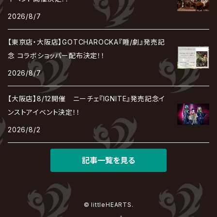
REIGN
Rorschach.inc
ΛrlequiΩ / アルルカン
Janne Da Arc
2026/8/7
DEZERT
THE MADNA
Blu-BiLLioN
ペンタゴン
RAN / 蘭
LIPHLICH
RAZOR
ロマン急行
Angelo
sugar
【東京店・大阪店】GOTCHAROCKA『睡/劇』発売記
deadman
MAMA.
BULL ZEICHEN 88
Lill
念 コラボショッパー配布決定！！
LSN / The LEGENDARY SIX NINE
アンティック-珈琲店-
Jupiter
2026/8/7
DEVILOOF
まみれた / MAMIRETA
BULL FIELD
lynch.
アンフィル
JILUKA
【大阪店】8/12開催 ニーチェ『IGNITE』発売記念イ
DuelJewel
MALICE MIZER
BREAKERZ
RE:INa
ンストアイベント決定！！
umbrella
JILS
2026/8/2
D'ERLANGER
BLAZE
SHIN
電脳ヒメカ
The Brow Beat
記事一覧を見る
Jin-Machine
© littleHEARTS.