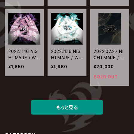
2022.11.16 NIG
2022.11.16 NIG
2022.07.27 NI
HTMARE / Wit
HTMARE / Wit
GHTMARE / NI
h【Type-B】
h【Type-A】
GHTMARE TO
¥1,650
¥1,980
¥20,000
UR 2022 NOX:
LUX 2022.4.17
SOLD OUT
at Zepp Diver
City TOKYO
【限定盤】
もっと見る