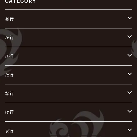
CATEGORY
あ行
あ
か行
R指定
い
か
さ行
AIOLIN
IKUO
怪人二十面奏
う
き
さ
た行
i.D.A
exist†trace
Kαin
VIRGE / ヴァージュ
KISAKI
ザアザア
え
く
し
た
な行
AKIHIDE
生熊耕治
kein
Waive
キズ
The THIRTEEN
ACE OF SPADES
Crack6
Zeke Deux
DASEIN
お
け
す
ち
な
は行
ACME / アクメ
Initial'L
GACKT
Versailles
KiD
Psycho le Cému
X JAPAN
グラビティ
Z CLEAR
DAIGO
AURORIZE
[ kei ] / 圭
Z CLEAR
CHAQLA.
NIGHTMARE
こ
せ
つ
に
は
ま行