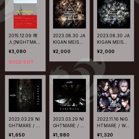
2015.12.09 咲
2023.08.30 JA
2023.08.30 JA
人[NIGHTMAR
KIGAN MEISTE
KIGAN MEISTE
E] / TABISITE
R / Que sais-j
R / Que sais-j
¥3,080
¥2,000
¥2,000
vol.3 NEW YO
e?【Type-A】
e?【Type-B】
RK編
SOLD OUT
2023.03.29 NI
2023.03.29 NI
2022.11.16 NIG
GHTMARE / FA
GHTMARE / FA
HTMARE / Wit
REWELL【Type
REWELL【Type
h【Type-C】
¥1,650
¥1,980
¥1,320
-B】
-A】