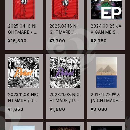
2025.04.16 NI
2025.04.16 NI
2024.09.25 JA
GHTMARE / NI
GHTMARE / NI
KIGAN MEISTE
GHTMARE LIV
GHTMARE LIV
R / THE ______
¥16,500
¥7,700
¥2,750
E 2005 & 202
E 2024 天下再
EP
4 天下再大暴走
暴走 日比谷野
日比谷野外大音
外大音楽堂【通
楽堂
常盤】
2023.11.08 NIG
2023.11.08 NIG
2017.11.22 咲人
HTMARE / Re
HTMARE / Re
[NIGHTMARE]
bel【Type-B】
bel【Type-A】
/ TABISITE vo
¥1,650
¥1,980
¥3,080
l.4 エジプト編