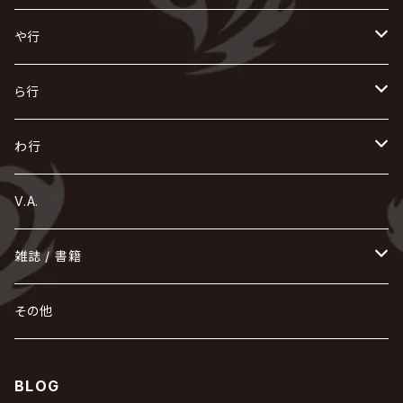
浅葱 / ASAGI
INORAN
KAKUMAY
Verde/
gives
櫻井敦司
LSN / The LEGENDARY SIX NINE
GRIMOIRE
SEESAW
ダウト
OFIAM
仮病
超ジャシー
NAZARE
GOATBED
ゼラ
NiEL
heidi.
そ
て
ぬ
ひ
ま
や行
Azavana
イビツ マル
CASCADE
UCHUSENTAI:NOIZ / 宇宙戦隊NOIZ
ギャロ
さくら前線
LM.C
GLAY
J
TAKURO
陰陽座
Kra
Scarlet Valse
ゴールデンボンバー
零[Hz]
NICOLAS
H.U.G
SOPHIA
D
nurié
HERO
THE MICRO HEAD 4N'S
と
ね
ふ
み
や
ら行
Acid Black Cherry
色々な十字架
the GazettE
清春
Sadie
えんそく
gremlins
-真天地開闢集団-ジグザグ
DazzlingBAD
SUGIZO
コドモドラゴン
仙台貨物
BUCK-TICK
ZOMBIE / ぞんび
DIAURA
美炎-BIEN-
MAO / マオ from SID
東京花嫁
NETH PRIERE CAIN
Far East Dizain
未完成アリス
ヤミテラ / 外道反逆者ヤミテラ
の
へ
む
ゆ
ら
わ行
Ashmaze.
168 / 葵-168-
GOTCHAROCKA
KIRITO / キリト
XANVALA
GREN / グレン
Sick²
DADAROMA
sukekiyo
CONTRASTZ
BugLug
DaizyStripper
HIZAKI
マガツノート
Tourbillon
NEVERLAND
Fatüm
ミスイ
NoGoD
BabyKingdom
MUCC / ムック
YUKIYA / 藤田幸也
rice
ほ
め
よ
り
わ
V.A.
甘い暴力
蛾と蝶
己龍
黒夢
ジグソウ
逹瑯
SCAPEGOAT
HAZUKI / 葉月
D'ESPAIRSRAY
vistlip
machine
Dawnman
FANTASTIC◇CIRCUS
mitsu
NOCTURNAL BLOODLUST
THE BEETHOVEN
ユナイト
Rides In ReVellion
POIDOL
メトロノーム
Leetspeak monsters
wyse
も
る
雑誌 / 書籍
天照
KAMIJO
シド
DAVID / SUI / 縁
SPLENDID GOD GIRAFFE
花見桜こうき
Develop One's Faculties
ヒッチコック
Magistina Saga
DOG inthePWO
FEST VAINQUEUR
MIMIZUQ
PENICILLIN
Raphael
HOLLOWGRAM
MERRY / メリー
Ricky
我が為
THE MORTAL
Ruiza
れ
hévn
その他
彩冷える -ayabie-
Kaya
SHIVA
DALLE
SLAPSLY / CHIYU
薔薇の宮殿
DIR EN GREY
hide with Spread Beaver / hide
MUSCLE ATTACK
Toshi
梟
MIYAVI
ベル
Luv PARADE
LEZARD
MORRIE
Lucy
0.1gの誤算
ろ
ROCK AND READ
アリス九號. / ALICE NINE. / A9
cali≠gari
BLOG
JAKIGAN MEISTER
DARRELL
BAROQUE
DEXCORE
HIDE-ZOU
マツタケワークス
Dolly
Plastic Tree
美良政次
HELLBROTH / ヘルブロス
La'veil MizeriA