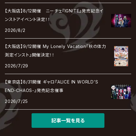
RENAME
最上川司
LUNA SEA
the Raid.
Royz
有村竜太朗
河村隆一
【大阪店】8/12開催 ニーチェ『IGNITE』発売記念イ
Chanty
TAKE NO BREAK
ビバラッシュ
摩天楼オペラ
TЯicKY
Frantic EMIRY
MIRAGE
The Benjamin
LAB.THE BASEMENT / ラボ ザ ベヰスメント
LIBRAVEL / リブラヴェル
ンストアイベント決定！！
REIGN
Rorschach.inc
ΛrlequiΩ / アルルカン
Janne Da Arc
2026/8/2
DEZERT
THE MADNA
Blu-BiLLioN
ペンタゴン
RAN / 蘭
LIPHLICH
RAZOR
ロマン急行
Angelo
sugar
【大阪店】9/12開催 My Lonely Vacation『秋の体力
deadman
MAMA.
BULL ZEICHEN 88
Lill
測定インスト』開催決定！！
LSN / The LEGENDARY SIX NINE
アンティック-珈琲店-
Jupiter
2026/7/29
DEVILOOF
まみれた / MAMIRETA
BULL FIELD
lynch.
アンフィル
JILUKA
【東京店】8/31開催 ギャロ『ALICE IN WORLD’S
DuelJewel
MALICE MIZER
BREAKERZ
RE:INa
END-CHAOS-』発売記念催事
umbrella
JILS
2026/7/25
D'ERLANGER
BLAZE
SHIN
電脳ヒメカ
The Brow Beat
記事一覧を見る
Jin-Machine