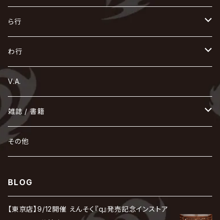
Azavana
イビツ マル
CASCADE
UCHUSENTAI:NOIZ / 宇宙戦隊NOIZ
ギャロ
さくら前線
LM.C
GLAY
J
TAKURO
陰陽座
Kra
Scarlet Valse
ゴールデンボンバー
零[Hz]
NICOLAS
H.U.G
SOPHIA
D
nurié
HERO
THE MICRO HEAD 4N'S
と
ね
ふ
み
や
ら行
Acid Black Cherry
色々な十字架
the GazettE
清春
Sadie
えんそく
gremlins
-真天地開闢集団-ジグザグ
DazzlingBAD
SUGIZO
コドモドラゴン
仙台貨物
BUCK-TICK
ZOMBIE / ぞんび
DIAURA
美炎-BIEN-
MAO / マオ from SID
東京花嫁
NETH PRIERE CAIN
Far East Dizain
未完成アリス
ヤミテラ / 外道反逆者ヤミテラ
の
へ
む
ゆ
ら
わ行
Ashmaze.
168 / 葵-168-
GOTCHAROCKA
KIRITO / キリト
XANVALA
GREN / グレン
Sick²
DADAROMA
sukekiyo
CONTRASTZ
BugLug
DaizyStripper
HIZAKI
マガツノート
Tourbillon
NEVERLAND
Fatüm
ミスイ
NoGoD
BabyKingdom
MUCC / ムック
YUKIYA / 藤田幸也
rice
ほ
め
よ
り
わ
V.A.
甘い暴力
蛾と蝶
己龍
黒夢
ジグソウ
逹瑯
SCAPEGOAT
HAZUKI / 葉月
D'ESPAIRSRAY
vistlip
machine
Dawnman
FANTASTIC◇CIRCUS
mitsu
NOCTURNAL BLOODLUST
THE BEETHOVEN
ユナイト
Rides In ReVellion
POIDOL
メトロノーム
Leetspeak monsters
wyse
も
る
雑誌 / 書籍
天照
KAMIJO
シド
DAVID / SUI / 縁
SPLENDID GOD GIRAFFE
花見桜こうき
Develop One's Faculties
ヒッチコック
Magistina Saga
DOG inthePWO
FEST VAINQUEUR
MIMIZUQ
PENICILLIN
Raphael
HOLLOWGRAM
MERRY / メリー
Ricky
我が為
THE MORTAL
Ruiza
れ
hévn
その他
彩冷える -ayabie-
Kaya
SHIVA
DALLE
SLAPSLY / CHIYU
薔薇の宮殿
DIR EN GREY
hide with Spread Beaver / hide
MUSCLE ATTACK
Toshi
梟
MIYAVI
ベル
Luv PARADE
LEZARD
MORRIE
Lucy
0.1gの誤算
ろ
ROCK AND READ
アリス九號. / ALICE NINE. / A9
cali≠gari
BLOG
JAKIGAN MEISTER
DARRELL
BAROQUE
DEXCORE
HIDE-ZOU
マツタケワークス
Dolly
Plastic Tree
美良政次
HELLBROTH / ヘルブロス
La'veil MizeriA
RENAME
最上川司
LUNA SEA
the Raid.
Royz
有村竜太朗
河村隆一
【東京店】9/12開催 えんそく『q』発売記念インストア
Chanty
TAKE NO BREAK
ビバラッシュ
摩天楼オペラ
TЯicKY
Frantic EMIRY
MIRAGE
The Benjamin
LAB.THE BASEMENT / ラボ ザ ベヰスメント