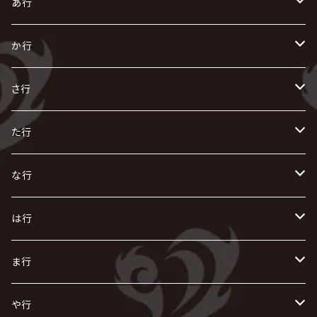
あ行
あ
か行
R指定
い
か
さ行
AIOLIN
IKUO
怪人二十面奏
う
き
さ
た行
i.D.A
exist†trace
Kαin
VIRGE / ヴァージュ
KISAKI
ザアザア
え
く
し
た
な行
AKIHIDE
生熊耕治
kein
Waive
キズ
The THIRTEEN
ACE OF SPADES
Crack6
Zeke Deux
DASEIN
お
け
す
ち
な
は行
ACME / アクメ
Initial'L
GACKT
Versailles
KiD
Psycho le Cému
X JAPAN
グラビティ
Z CLEAR
DAIGO
AURORIZE
[ kei ] / 圭
Z CLEAR
CHAQLA.
NIGHTMARE
こ
せ
つ
に
は
ま行
浅葱 / ASAGI
INORAN
KAKUMAY
Verde/
gives
櫻井敦司
LSN / The LEGENDARY SIX NINE
GRIMOIRE
SEESAW
ダウト
OFIAM
仮病
超ジャシー
NAZARE
GOATBED
ゼラ
NiEL
heidi.
そ
て
ぬ
ひ
ま
や行