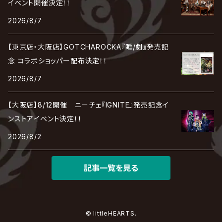
LIBRAVEL / リブラヴェル
イベント開催決定！！
REIGN
Rorschach.inc
ΛrlequiΩ / アルルカン
Janne Da Arc
2026/8/7
DEZERT
THE MADNA
Blu-BiLLioN
ペンタゴン
RAN / 蘭
LIPHLICH
RAZOR
ロマン急行
Angelo
sugar
【東京店・大阪店】GOTCHAROCKA『睡/劇』発売記
deadman
MAMA.
BULL ZEICHEN 88
Lill
念 コラボショッパー配布決定！！
LSN / The LEGENDARY SIX NINE
アンティック-珈琲店-
Jupiter
2026/8/7
DEVILOOF
まみれた / MAMIRETA
BULL FIELD
lynch.
アンフィル
JILUKA
【大阪店】8/12開催 ニーチェ『IGNITE』発売記念イ
DuelJewel
MALICE MIZER
BREAKERZ
RE:INa
ンストアイベント決定！！
umbrella
JILS
2026/8/2
D'ERLANGER
BLAZE
SHIN
電脳ヒメカ
The Brow Beat
記事一覧を見る
Jin-Machine
© littleHEARTS.