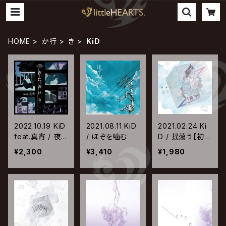
HOME
か行
き
KiD
2022.10.19 KiD
2021.08.11 KiD
2021.02.24 Ki
feat.真宵 / 夜に
/ ほぞを噛む
D / 揺蕩う【初回
溶ける
限定盤】
¥2,300
¥3,410
¥1,980