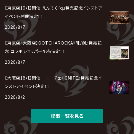
the Raid.
Royz
有村竜太朗
河村隆一
【東京店】9/12開催 えんそく『q』発売記念インストア
Chanty
TAKE NO BREAK
ビバラッシュ
摩天楼オペラ
TЯicKY
Frantic EMIRY
MIRAGE
The Benjamin
LAB.THE BASEMENT / ラボ ザ ベヰスメント
LIBRAVEL / リブラヴェル
イベント開催決定！！
REIGN
Rorschach.inc
ΛrlequiΩ / アルルカン
Janne Da Arc
2026/8/7
DEZERT
THE MADNA
Blu-BiLLioN
ペンタゴン
RAN / 蘭
LIPHLICH
RAZOR
ロマン急行
Angelo
sugar
【東京店・大阪店】GOTCHAROCKA『睡/劇』発売記
deadman
MAMA.
BULL ZEICHEN 88
Lill
念 コラボショッパー配布決定！！
LSN / The LEGENDARY SIX NINE
アンティック-珈琲店-
Jupiter
2026/8/7
DEVILOOF
まみれた / MAMIRETA
BULL FIELD
lynch.
アンフィル
JILUKA
【大阪店】8/12開催 ニーチェ『IGNITE』発売記念イ
DuelJewel
MALICE MIZER
BREAKERZ
RE:INa
ンストアイベント決定！！
umbrella
JILS
2026/8/2
D'ERLANGER
BLAZE
SHIN
電脳ヒメカ
The Brow Beat
記事一覧を見る
Jin-Machine