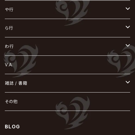
浅葱 / ASAGI
INORAN
KAKUMAY
Verde/
gives
櫻井敦司
LSN / The LEGENDARY SIX NINE
GRIMOIRE
SEESAW
ダウト
OFIAM
仮病
超ジャシー
NAZARE
GOATBED
ゼラ
NiEL
heidi.
そ
て
ぬ
ひ
ま
や行
Azavana
イビツ マル
CASCADE
UCHUSENTAI:NOIZ / 宇宙戦隊NOIZ
ギャロ
さくら前線
LM.C
GLAY
J
TAKURO
陰陽座
Kra
Scarlet Valse
ゴールデンボンバー
零[Hz]
NICOLAS
H.U.G
SOPHIA
D
nurié
HERO
THE MICRO HEAD 4N'S
と
ね
ふ
み
や
ら行
Acid Black Cherry
色々な十字架
the GazettE
清春
Sadie
えんそく
gremlins
-真天地開闢集団-ジグザグ
DazzlingBAD
SUGIZO
コドモドラゴン
仙台貨物
BUCK-TICK
ZOMBIE / ぞんび
DIAURA
美炎-BIEN-
MAO / マオ from SID
東京花嫁
NETH PRIERE CAIN
Far East Dizain
未完成アリス
ヤミテラ / 外道反逆者ヤミテラ
の
へ
む
ゆ
ら
わ行
Ashmaze.
168 / 葵-168-
GOTCHAROCKA
KIRITO / キリト
XANVALA
GREN / グレン
Sick²
DADAROMA
sukekiyo
CONTRASTZ
BugLug
DaizyStripper
HIZAKI
マガツノート
Tourbillon
NEVERLAND
Fatüm
ミスイ
NoGoD
BabyKingdom
MUCC / ムック
YUKIYA / 藤田幸也
rice
ほ
め
よ
り
わ
V.A.
甘い暴力
蛾と蝶
己龍
黒夢
ジグソウ
逹瑯
SCAPEGOAT
HAZUKI / 葉月
D'ESPAIRSRAY
vistlip
machine
Dawnman
FANTASTIC◇CIRCUS
mitsu
NOCTURNAL BLOODLUST
THE BEETHOVEN
ユナイト
Rides In ReVellion
POIDOL
メトロノーム
Leetspeak monsters
wyse
も
る
雑誌 / 書籍
天照
KAMIJO
シド
DAVID / SUI / 縁
SPLENDID GOD GIRAFFE
花見桜こうき
Develop One's Faculties
ヒッチコック
Magistina Saga
DOG inthePWO
FEST VAINQUEUR
MIMIZUQ
PENICILLIN
Raphael
HOLLOWGRAM
MERRY / メリー
Ricky
我が為
THE MORTAL
Ruiza
れ
hévn
その他
彩冷える -ayabie-
Kaya
SHIVA
DALLE
SLAPSLY / CHIYU
薔薇の宮殿
DIR EN GREY
hide with Spread Beaver / hide
MUSCLE ATTACK
Toshi
梟
MIYAVI
ベル
Luv PARADE
LEZARD
MORRIE
Lucy
0.1gの誤算
ろ
ROCK AND READ
アリス九號. / ALICE NINE. / A9
cali≠gari
BLOG
JAKIGAN MEISTER
DARRELL
BAROQUE
DEXCORE
HIDE-ZOU
マツタケワークス
Dolly
Plastic Tree
美良政次
HELLBROTH / ヘルブロス
La'veil MizeriA
RENAME
最上川司
LUNA SEA