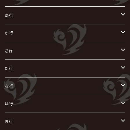
あ行
あ
か行
R指定
い
か
さ行
AIOLIN
IKUO
怪人二十面奏
う
き
さ
た行
i.D.A
exist†trace
Kαin
VIRGE / ヴァージュ
KISAKI
ザアザア
え
く
し
た
な行
AKIHIDE
生熊耕治
kein
Waive
キズ
The THIRTEEN
ACE OF SPADES
Crack6
Zeke Deux
DASEIN
お
け
す
ち
な
は行
ACME / アクメ
Initial'L
GACKT
Versailles
KiD
Psycho le Cému
X JAPAN
グラビティ
Z CLEAR
DAIGO
AURORIZE
[ kei ] / 圭
Z CLEAR
CHAQLA.
NIGHTMARE
こ
せ
つ
に
は
ま行