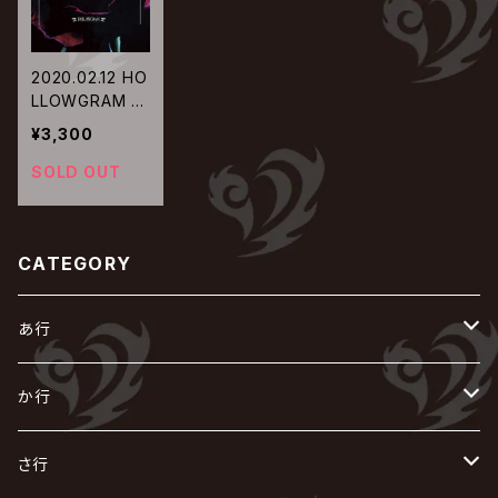
2020.02.12 HO
LLOWGRAM /
Pale Blue Dot
¥3,300
SOLD OUT
CATEGORY
あ行
あ
か行
R指定
い
か
さ行