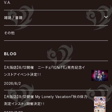
Tourbillon
NEVERLAND
Fatüm
ミスイ
NoGoD
BabyKingdom
MUCC / ムック
YUKIYA / 藤田幸也
rice
ほ
め
よ
り
わ
V.A.
甘い暴力
蛾と蝶
己龍
黒夢
ジグソウ
逹瑯
SCAPEGOAT
HAZUKI / 葉月
D'ESPAIRSRAY
vistlip
machine
Dawnman
FANTASTIC◇CIRCUS
mitsu
NOCTURNAL BLOODLUST
THE BEETHOVEN
ユナイト
Rides In ReVellion
POIDOL
メトロノーム
Leetspeak monsters
wyse
も
る
雑誌 / 書籍
天照
KAMIJO
シド
DAVID / SUI / 縁
SPLENDID GOD GIRAFFE
花見桜こうき
Develop One's Faculties
ヒッチコック
Magistina Saga
DOG inthePWO
FEST VAINQUEUR
MIMIZUQ
PENICILLIN
Raphael
HOLLOWGRAM
MERRY / メリー
Ricky
我が為
THE MORTAL
Ruiza
れ
hévn
その他
彩冷える -ayabie-
Kaya
SHIVA
DALLE
SLAPSLY / CHIYU
薔薇の宮殿
DIR EN GREY
hide with Spread Beaver / hide
MUSCLE ATTACK
Toshi
梟
MIYAVI
ベル
Luv PARADE
LEZARD
MORRIE
Lucy
0.1gの誤算
ろ
ROCK AND READ
アリス九號. / ALICE NINE. / A9
cali≠gari
BLOG
JAKIGAN MEISTER
DARRELL
BAROQUE
DEXCORE
HIDE-ZOU
マツタケワークス
Dolly
Plastic Tree
美良政次
HELLBROTH / ヘルブロス
La'veil MizeriA
RENAME
最上川司
LUNA SEA
the Raid.
Royz
有村竜太朗
河村隆一
【大阪店】8/12開催 ニーチェ『IGNITE』発売記念イ
Chanty
TAKE NO BREAK
ビバラッシュ
摩天楼オペラ
TЯicKY
Frantic EMIRY
MIRAGE
The Benjamin
LAB.THE BASEMENT / ラボ ザ ベヰスメント
LIBRAVEL / リブラヴェル
ンストアイベント決定！！
REIGN
Rorschach.inc
ΛrlequiΩ / アルルカン
Janne Da Arc
2026/8/2
DEZERT
THE MADNA
Blu-BiLLioN
ペンタゴン
RAN / 蘭
LIPHLICH
RAZOR
ロマン急行
Angelo
sugar
【大阪店】9/12開催 My Lonely Vacation『秋の体力
deadman
MAMA.
BULL ZEICHEN 88
Lill
測定インスト』開催決定！！
LSN / The LEGENDARY SIX NINE
アンティック-珈琲店-
Jupiter