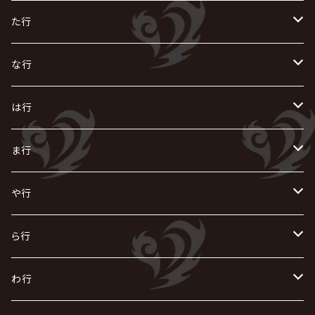
AIOLIN
IKUO
怪人二十面奏
う
き
さ
た行
i.D.A
exist†trace
Kαin
VIRGE / ヴァージュ
KISAKI
ザアザア
え
く
し
た
な行
AKIHIDE
生熊耕治
kein
Waive
キズ
The THIRTEEN
ACE OF SPADES
Crack6
Zeke Deux
DASEIN
お
け
す
ち
な
は行
ACME / アクメ
Initial'L
GACKT
Versailles
KiD
Psycho le Cému
X JAPAN
グラビティ
Z CLEAR
DAIGO
AURORIZE
[ kei ] / 圭
Z CLEAR
CHAQLA.
NIGHTMARE
こ
せ
つ
に
は
ま行
浅葱 / ASAGI
INORAN
KAKUMAY
Verde/
gives
櫻井敦司
LSN / The LEGENDARY SIX NINE
GRIMOIRE
SEESAW
ダウト
OFIAM
仮病
超ジャシー
NAZARE
GOATBED
ゼラ
NiEL
heidi.
そ
て
ぬ
ひ
ま
や行
Azavana
イビツ マル
CASCADE
UCHUSENTAI:NOIZ / 宇宙戦隊NOIZ
ギャロ
さくら前線
LM.C
GLAY
J
TAKURO
陰陽座
Kra
Scarlet Valse
ゴールデンボンバー
零[Hz]
NICOLAS
H.U.G
SOPHIA
D
nurié
HERO
THE MICRO HEAD 4N'S
と
ね
ふ
み
や
ら行
Acid Black Cherry
色々な十字架
the GazettE
清春
Sadie
えんそく
gremlins
-真天地開闢集団-ジグザグ
DazzlingBAD
SUGIZO
コドモドラゴン
仙台貨物
BUCK-TICK
ZOMBIE / ぞんび
DIAURA
美炎-BIEN-
MAO / マオ from SID
東京花嫁
NETH PRIERE CAIN
Far East Dizain
未完成アリス
ヤミテラ / 外道反逆者ヤミテラ
の
へ
む
ゆ
ら
わ行
Ashmaze.
168 / 葵-168-
GOTCHAROCKA
KIRITO / キリト
XANVALA
GREN / グレン
Sick²
DADAROMA
sukekiyo
CONTRASTZ
BugLug
DaizyStripper
HIZAKI
マガツノート