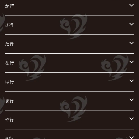
あ
か行
R指定
い
か
さ行
AIOLIN
IKUO
怪人二十面奏
う
き
さ
た行
i.D.A
exist†trace
Kαin
VIRGE / ヴァージュ
KISAKI
ザアザア
え
く
し
た
な行
AKIHIDE
生熊耕治
kein
Waive
キズ
The THIRTEEN
ACE OF SPADES
Crack6
Zeke Deux
DASEIN
お
け
す
ち
な
は行
ACME / アクメ
Initial'L
GACKT
Versailles
KiD
Psycho le Cému
X JAPAN
グラビティ
Z CLEAR
DAIGO
AURORIZE
[ kei ] / 圭
Z CLEAR
CHAQLA.
NIGHTMARE
こ
せ
つ
に
は
ま行
浅葱 / ASAGI
INORAN
KAKUMAY
Verde/
gives
櫻井敦司
LSN / The LEGENDARY SIX NINE
GRIMOIRE
SEESAW
ダウト
OFIAM
仮病
超ジャシー
NAZARE
GOATBED
ゼラ
NiEL
heidi.
そ
て
ぬ
ひ
ま
や行
Azavana
イビツ マル
CASCADE
UCHUSENTAI:NOIZ / 宇宙戦隊NOIZ
ギャロ
さくら前線
LM.C
GLAY
J
TAKURO
陰陽座
Kra
Scarlet Valse
ゴールデンボンバー
零[Hz]
NICOLAS
H.U.G
SOPHIA
D
nurié
HERO
THE MICRO HEAD 4N'S
と
ね
ふ
み
や
ら行