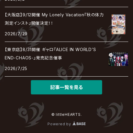
DEZERT
THE MADNA
Blu-BiLLioN
ペンタゴン
RAN / 蘭
LIPHLICH
RAZOR
ロマン急行
Angelo
sugar
【大阪店】9/12開催 My Lonely Vacation『秋の体力
deadman
MAMA.
BULL ZEICHEN 88
Lill
測定インスト』開催決定！！
LSN / The LEGENDARY SIX NINE
アンティック-珈琲店-
Jupiter
2026/7/29
DEVILOOF
まみれた / MAMIRETA
BULL FIELD
lynch.
アンフィル
JILUKA
【東京店】8/31開催 ギャロ『ALICE IN WORLD’S
DuelJewel
MALICE MIZER
BREAKERZ
RE:INa
END-CHAOS-』発売記念催事
umbrella
JILS
2026/7/25
D'ERLANGER
BLAZE
SHIN
電脳ヒメカ
The Brow Beat
記事一覧を見る
Jin-Machine
© littleHEARTS.
Powered by