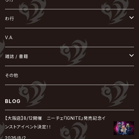
Acid Black Cherry
色々な十字架
the GazettE
清春
Sadie
えんそく
gremlins
-真天地開闢集団-ジグザグ
DazzlingBAD
SUGIZO
コドモドラゴン
仙台貨物
BUCK-TICK
ZOMBIE / ぞんび
DIAURA
美炎-BIEN-
MAO / マオ from SID
東京花嫁
NETH PRIERE CAIN
Far East Dizain
未完成アリス
ヤミテラ / 外道反逆者ヤミテラ
の
へ
む
ゆ
ら
わ行
Ashmaze.
168 / 葵-168-
GOTCHAROCKA
KIRITO / キリト
XANVALA
GREN / グレン
Sick²
DADAROMA
sukekiyo
CONTRASTZ
BugLug
DaizyStripper
HIZAKI
マガツノート
Tourbillon
NEVERLAND
Fatüm
ミスイ
NoGoD
BabyKingdom
MUCC / ムック
YUKIYA / 藤田幸也
rice
ほ
め
よ
り
わ
V.A.
甘い暴力
蛾と蝶
己龍
黒夢
ジグソウ
逹瑯
SCAPEGOAT
HAZUKI / 葉月
D'ESPAIRSRAY
vistlip
machine
Dawnman
FANTASTIC◇CIRCUS
mitsu
NOCTURNAL BLOODLUST
THE BEETHOVEN
ユナイト
Rides In ReVellion
POIDOL
メトロノーム
Leetspeak monsters
wyse
も
る
雑誌 / 書籍
天照
KAMIJO
シド
DAVID / SUI / 縁
SPLENDID GOD GIRAFFE
花見桜こうき
Develop One's Faculties
ヒッチコック
Magistina Saga
DOG inthePWO
FEST VAINQUEUR
MIMIZUQ
PENICILLIN
Raphael
HOLLOWGRAM
MERRY / メリー
Ricky
我が為
THE MORTAL
Ruiza
れ
hévn
その他
彩冷える -ayabie-
Kaya
SHIVA
DALLE
SLAPSLY / CHIYU
薔薇の宮殿
DIR EN GREY
hide with Spread Beaver / hide
MUSCLE ATTACK
Toshi
梟
MIYAVI
ベル
Luv PARADE
LEZARD
MORRIE
Lucy
0.1gの誤算
ろ
ROCK AND READ
アリス九號. / ALICE NINE. / A9
cali≠gari
BLOG
JAKIGAN MEISTER
DARRELL
BAROQUE
DEXCORE
HIDE-ZOU
マツタケワークス
Dolly
Plastic Tree
美良政次
HELLBROTH / ヘルブロス
La'veil MizeriA
RENAME
最上川司
LUNA SEA
the Raid.
Royz
有村竜太朗
河村隆一
【大阪店】8/12開催 ニーチェ『IGNITE』発売記念イ
Chanty
TAKE NO BREAK
ビバラッシュ
摩天楼オペラ
TЯicKY
Frantic EMIRY
MIRAGE
The Benjamin
LAB.THE BASEMENT / ラボ ザ ベヰスメント
LIBRAVEL / リブラヴェル
ンストアイベント決定！！
REIGN
Rorschach.inc
ΛrlequiΩ / アルルカン
Janne Da Arc
2026/8/2