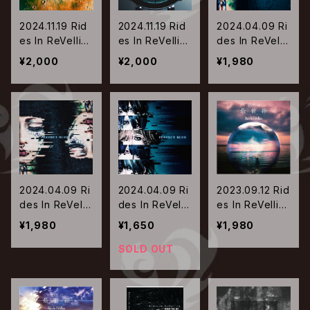
2024.11.19 Rid
2024.11.19 Rid
2024.04.09 Ri
es In ReVellio
es In ReVellio
des In ReVelli
n / Shooting t
n / Shooting t
on / パーフェク
¥2,000
¥2,000
¥1,980
he MOON【Ty
he MOON【Ty
ト・ブルー【Typ
pe-B】
pe-C】
e-A】
2024.04.09 Ri
2024.04.09 Ri
2023.09.12 Rid
des In ReVelli
des In ReVelli
es In ReVellio
on / パーフェク
on / パーフェク
n / 夜明け最前
¥1,980
¥1,650
¥1,980
ト・ブルー【Typ
ト・ブルー【Typ
線【Type-A】
e-B】
e-C】
SOLD OUT