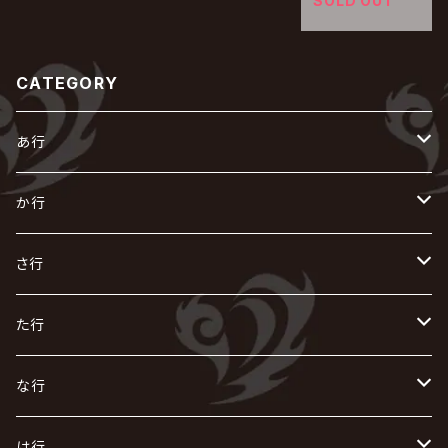
SOLD OUT
CATEGORY
あ行
あ
か行
R指定
い
か
さ行
AIOLIN
IKUO
怪人二十面奏
う
き
さ
た行
i.D.A
exist†trace
Kαin
VIRGE / ヴァージュ
KISAKI
ザアザア
え
く
し
た
な行
AKIHIDE
生熊耕治
kein
Waive
キズ
The THIRTEEN
ACE OF SPADES
Crack6
Zeke Deux
DASEIN
お
け
す
ち
な
は行