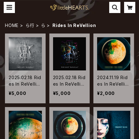
HOME
ら行
ら
Rides In ReVellion
2025.02.18 Rid
2025.02.18 Rid
2024.11.19 Rid
es In ReVellio
es In ReVellio
es In ReVellio
n / THE LAST
n / THE LAST
n / Shooting t
¥5,000
¥5,000
¥2,000
ReVellion【Typ
ReVellion【Typ
he MOON【Ty
e-A】
e-B】
pe-A】