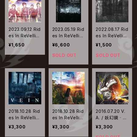
2023.09.12 Rid
2023.05.19 Rid
2022.08.17 Rid
es In ReVellio
es In ReVellio
es In ReVellio
n / 夜明け最前
n / Rides In Re
n / 死にたい夜
¥1,650
¥6,600
¥1,500
線【Type-B】
Vellion 7周年O
を越えて
NEMAN TOUR
SOLD OUT
SOLD OUT
FINAL「7th HEA
VEN -OSAKA
MUSE-」
2018.10.28 Rid
2018.10.28 Rid
2016.07.20 V.
es In ReVellio
es In ReVellio
A. / 妖幻鏡‐w
n / VEIN【初回
n / ARTERY【初
est‐ Vol.3 Su
¥3,300
¥3,300
¥3,300
盤】
回盤】
rvive as an In
novator