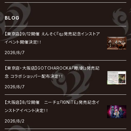
SHIVA
DALLE
SLAPSLY / CHIYU
薔薇の宮殿
DIR EN GREY
hide with Spread Beaver / hide
MUSCLE ATTACK
Toshi
梟
MIYAVI
ベル
Luv PARADE
LEZARD
MORRIE
Lucy
0.1gの誤算
ろ
ROCK AND READ
アリス九號. / ALICE NINE. / A9
cali≠gari
BLOG
JAKIGAN MEISTER
DARRELL
BAROQUE
DEXCORE
HIDE-ZOU
マツタケワークス
Dolly
Plastic Tree
美良政次
HELLBROTH / ヘルブロス
La'veil MizeriA
RENAME
最上川司
LUNA SEA
the Raid.
Royz
有村竜太朗
河村隆一
【東京店】9/12開催 えんそく『q』発売記念インストア
Chanty
TAKE NO BREAK
ビバラッシュ
摩天楼オペラ
TЯicKY
Frantic EMIRY
MIRAGE
The Benjamin
LAB.THE BASEMENT / ラボ ザ ベヰスメント
LIBRAVEL / リブラヴェル
イベント開催決定！！
REIGN
Rorschach.inc
ΛrlequiΩ / アルルカン
Janne Da Arc
2026/8/7
DEZERT
THE MADNA
Blu-BiLLioN
ペンタゴン
RAN / 蘭
LIPHLICH
RAZOR
ロマン急行
Angelo
sugar
【東京店・大阪店】GOTCHAROCKA『睡/劇』発売記
deadman
MAMA.
BULL ZEICHEN 88
Lill
念 コラボショッパー配布決定！！
LSN / The LEGENDARY SIX NINE
アンティック-珈琲店-
Jupiter
2026/8/7
DEVILOOF
まみれた / MAMIRETA
BULL FIELD
lynch.
アンフィル
JILUKA
【大阪店】8/12開催 ニーチェ『IGNITE』発売記念イ
DuelJewel
MALICE MIZER
BREAKERZ
RE:INa
ンストアイベント決定！！
umbrella
JILS
2026/8/2
D'ERLANGER
BLAZE