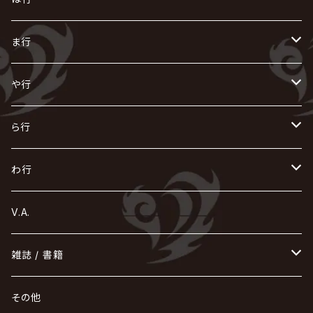
ACME / アクメ
Initial'L
GACKT
Versailles
KiD
Psycho le Cému
X JAPAN
グラビティ
Z CLEAR
DAIGO
AURORIZE
[ kei ] / 圭
Z CLEAR
CHAQLA.
NIGHTMARE
こ
せ
つ
に
は
ま行
浅葱 / ASAGI
INORAN
KAKUMAY
Verde/
gives
櫻井敦司
LSN / The LEGENDARY SIX NINE
GRIMOIRE
SEESAW
ダウト
OFIAM
仮病
超ジャシー
NAZARE
GOATBED
ゼラ
NiEL
heidi.
そ
て
ぬ
ひ
ま
や行
Azavana
イビツ マル
CASCADE
UCHUSENTAI:NOIZ / 宇宙戦隊NOIZ
ギャロ
さくら前線
LM.C
GLAY
J
TAKURO
陰陽座
Kra
Scarlet Valse
ゴールデンボンバー
零[Hz]
NICOLAS
H.U.G
SOPHIA
D
nurié
HERO
THE MICRO HEAD 4N'S
と
ね
ふ
み
や
ら行
Acid Black Cherry
色々な十字架
the GazettE
清春
Sadie
えんそく
gremlins
-真天地開闢集団-ジグザグ
DazzlingBAD
SUGIZO
コドモドラゴン
仙台貨物
BUCK-TICK
ZOMBIE / ぞんび
DIAURA
美炎-BIEN-
MAO / マオ from SID
東京花嫁
NETH PRIERE CAIN
Far East Dizain
未完成アリス
ヤミテラ / 外道反逆者ヤミテラ
の
へ
む
ゆ
ら
わ行
Ashmaze.
168 / 葵-168-
GOTCHAROCKA
KIRITO / キリト
XANVALA
GREN / グレン
Sick²
DADAROMA
sukekiyo
CONTRASTZ
BugLug
DaizyStripper
HIZAKI
マガツノート
Tourbillon
NEVERLAND
Fatüm
ミスイ
NoGoD
BabyKingdom
MUCC / ムック
YUKIYA / 藤田幸也
rice
ほ
め
よ
り
わ
V.A.
甘い暴力
蛾と蝶
己龍
黒夢
ジグソウ
逹瑯
SCAPEGOAT
HAZUKI / 葉月
D'ESPAIRSRAY
vistlip
machine
Dawnman
FANTASTIC◇CIRCUS
mitsu
NOCTURNAL BLOODLUST
THE BEETHOVEN
ユナイト
Rides In ReVellion
POIDOL
メトロノーム
Leetspeak monsters
wyse
も
る
雑誌 / 書籍
天照
KAMIJO
シド
DAVID / SUI / 縁
SPLENDID GOD GIRAFFE
花見桜こうき
Develop One's Faculties
ヒッチコック
Magistina Saga
DOG inthePWO
FEST VAINQUEUR
MIMIZUQ
PENICILLIN
Raphael
HOLLOWGRAM
MERRY / メリー
Ricky
我が為
THE MORTAL
Ruiza
れ
hévn
その他
彩冷える -ayabie-
Kaya