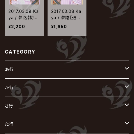
2017.03.08 Ka
2017.03.08 Ka
ya / 夢路【初回
ya / 夢路【通常
限定盤】
盤】
¥2,200
¥1,650
CATEGORY
あ行
あ
か行
R指定
い
か
さ行
AIOLIN
IKUO
怪人二十面奏
う
き
さ
た行