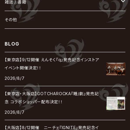
POIDOL
メトロノーム
Leetspeak monsters
wyse
も
る
雑誌 / 書籍
天照
KAMIJO
シド
DAVID / SUI / 縁
SPLENDID GOD GIRAFFE
花見桜こうき
Develop One's Faculties
ヒッチコック
Magistina Saga
DOG inthePWO
FEST VAINQUEUR
MIMIZUQ
PENICILLIN
Raphael
HOLLOWGRAM
MERRY / メリー
Ricky
我が為
THE MORTAL
Ruiza
れ
hévn
その他
彩冷える -ayabie-
Kaya
SHIVA
DALLE
SLAPSLY / CHIYU
薔薇の宮殿
DIR EN GREY
hide with Spread Beaver / hide
MUSCLE ATTACK
Toshi
梟
MIYAVI
ベル
Luv PARADE
LEZARD
MORRIE
Lucy
0.1gの誤算
ろ
ROCK AND READ
アリス九號. / ALICE NINE. / A9
cali≠gari
BLOG
JAKIGAN MEISTER
DARRELL
BAROQUE
DEXCORE
HIDE-ZOU
マツタケワークス
Dolly
Plastic Tree
美良政次
HELLBROTH / ヘルブロス
La'veil MizeriA
RENAME
最上川司
LUNA SEA
the Raid.
Royz
有村竜太朗
河村隆一
【東京店】9/12開催 えんそく『q』発売記念インストア
Chanty
TAKE NO BREAK
ビバラッシュ
摩天楼オペラ
TЯicKY
Frantic EMIRY
MIRAGE
The Benjamin
LAB.THE BASEMENT / ラボ ザ ベヰスメント
LIBRAVEL / リブラヴェル
イベント開催決定！！
REIGN
Rorschach.inc
ΛrlequiΩ / アルルカン
Janne Da Arc
2026/8/7
DEZERT
THE MADNA
Blu-BiLLioN
ペンタゴン
RAN / 蘭
LIPHLICH
RAZOR
ロマン急行
Angelo
sugar
【東京店・大阪店】GOTCHAROCKA『睡/劇』発売記
deadman
MAMA.
BULL ZEICHEN 88
Lill
念 コラボショッパー配布決定！！
LSN / The LEGENDARY SIX NINE
アンティック-珈琲店-
Jupiter
2026/8/7
DEVILOOF
まみれた / MAMIRETA
BULL FIELD
lynch.
アンフィル
JILUKA
【大阪店】8/12開催 ニーチェ『IGNITE』発売記念イ
DuelJewel
MALICE MIZER