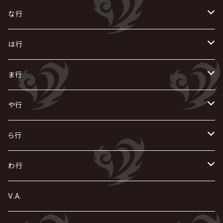
i.D.A
exist†trace
Kαin
VIRGE / ヴァージュ
KISAKI
ザアザア
え
く
し
た
な行
AKIHIDE
生熊耕治
kein
Waive
キズ
The THIRTEEN
ACE OF SPADES
Crack6
Zeke Deux
DASEIN
お
け
す
ち
な
は行
ACME / アクメ
Initial'L
GACKT
Versailles
KiD
Psycho le Cému
X JAPAN
グラビティ
Z CLEAR
DAIGO
AURORIZE
[ kei ] / 圭
Z CLEAR
CHAQLA.
NIGHTMARE
こ
せ
つ
に
は
ま行
浅葱 / ASAGI
INORAN
KAKUMAY
Verde/
gives
櫻井敦司
LSN / The LEGENDARY SIX NINE
GRIMOIRE
SEESAW
ダウト
OFIAM
仮病
超ジャシー
NAZARE
GOATBED
ゼラ
NiEL
heidi.
そ
て
ぬ
ひ
ま
や行
Azavana
イビツ マル
CASCADE
UCHUSENTAI:NOIZ / 宇宙戦隊NOIZ
ギャロ
さくら前線
LM.C
GLAY
J
TAKURO
陰陽座
Kra
Scarlet Valse
ゴールデンボンバー
零[Hz]
NICOLAS
H.U.G
SOPHIA
D
nurié
HERO
THE MICRO HEAD 4N'S
と
ね
ふ
み
や
ら行
Acid Black Cherry
色々な十字架
the GazettE
清春
Sadie
えんそく
gremlins
-真天地開闢集団-ジグザグ
DazzlingBAD
SUGIZO
コドモドラゴン
仙台貨物
BUCK-TICK
ZOMBIE / ぞんび
DIAURA
美炎-BIEN-
MAO / マオ from SID
東京花嫁
NETH PRIERE CAIN
Far East Dizain
未完成アリス
ヤミテラ / 外道反逆者ヤミテラ
の
へ
む
ゆ
ら
わ行
Ashmaze.
168 / 葵-168-
GOTCHAROCKA
KIRITO / キリト
XANVALA
GREN / グレン
Sick²
DADAROMA
sukekiyo
CONTRASTZ
BugLug
DaizyStripper
HIZAKI
マガツノート
Tourbillon
NEVERLAND
Fatüm
ミスイ
NoGoD
BabyKingdom
MUCC / ムック
YUKIYA / 藤田幸也
rice
ほ
め
よ
り
わ
V.A.
甘い暴力
蛾と蝶
己龍
黒夢
ジグソウ
逹瑯
SCAPEGOAT
HAZUKI / 葉月
D'ESPAIRSRAY
vistlip
machine
Dawnman
FANTASTIC◇CIRCUS
mitsu
NOCTURNAL BLOODLUST
THE BEETHOVEN
ユナイト
Rides In ReVellion