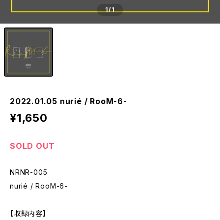
1
/1
2022.01.05 nurié / RooM-6-
¥1,650
SOLD OUT
NRNR-005
nurié / RooM-6-
【収録内容】