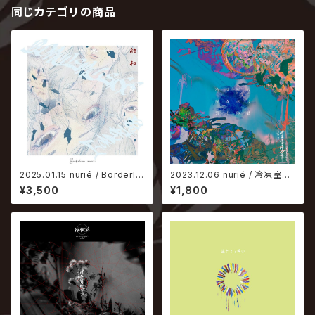
同じカテゴリの商品
2025.01.15 nurié / Borderle
2023.12.06 nurié / 冷凍室の
ss
凝固点は繋ぐ体温
¥3,500
¥1,800