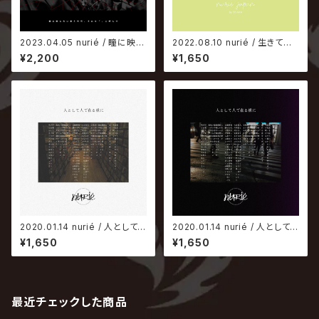
2023.04.05 nurié / 瞳に映ら
2022.08.10 nurié / 生きてて
ない形と性質、それを「」と呼ん
偉い
¥2,200
¥1,650
で
2020.01.14 nurié / 人として
2020.01.14 nurié / 人として
人で在る様に【猿盤】
人で在る様に【人盤】
¥1,650
¥1,650
最近チェックした商品