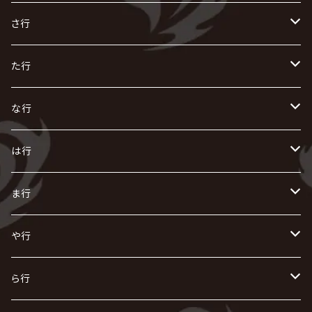
R指定
い
か
さ行
AIOLIN
IKUO
怪人二十面奏
う
き
さ
た行
i.D.A
exist†trace
Kαin
VIRGE / ヴァージュ
KISAKI
ザアザア
え
く
し
た
な行
AKIHIDE
生熊耕治
kein
Waive
キズ
The THIRTEEN
ACE OF SPADES
Crack6
Zeke Deux
DASEIN
お
け
す
ち
な
は行
ACME / アクメ
Initial'L
GACKT
Versailles
KiD
Psycho le Cému
X JAPAN
グラビティ
Z CLEAR
DAIGO
AURORIZE
[ kei ] / 圭
Z CLEAR
CHAQLA.
NIGHTMARE
こ
せ
つ
に
は
ま行
浅葱 / ASAGI
INORAN
KAKUMAY
Verde/
gives
櫻井敦司
LSN / The LEGENDARY SIX NINE
GRIMOIRE
SEESAW
ダウト
OFIAM
仮病
超ジャシー
NAZARE
GOATBED
ゼラ
NiEL
heidi.
そ
て
ぬ
ひ
ま
や行
Azavana
イビツ マル
CASCADE
UCHUSENTAI:NOIZ / 宇宙戦隊NOIZ
ギャロ
さくら前線
LM.C
GLAY
J
TAKURO
陰陽座
Kra
Scarlet Valse
ゴールデンボンバー
零[Hz]
NICOLAS
H.U.G
SOPHIA
D
nurié
HERO
THE MICRO HEAD 4N'S
と
ね
ふ
み
や
ら行
Acid Black Cherry
色々な十字架
the GazettE
清春
Sadie
えんそく
gremlins
-真天地開闢集団-ジグザグ
DazzlingBAD
SUGIZO