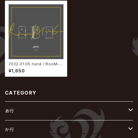
2022.01.05 nurié / RooM-6
-
¥1,650
CATEGORY
あ行
あ
か行