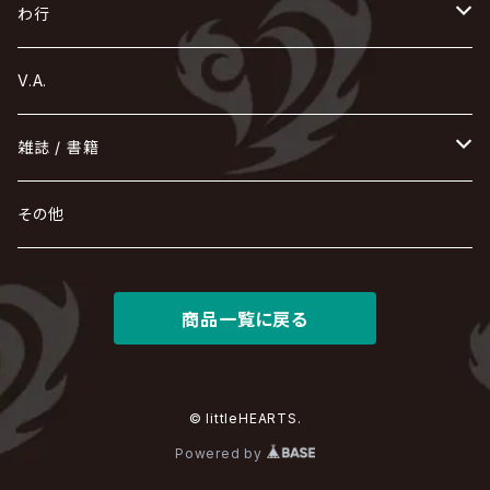
コドモドラゴン
仙台貨物
BUCK-TICK
ZOMBIE / ぞんび
DIAURA
美炎-BIEN-
MAO / マオ from SID
東京花嫁
NETH PRIERE CAIN
Far East Dizain
未完成アリス
ヤミテラ / 外道反逆者ヤミテラ
の
へ
む
ゆ
ら
わ行
Ashmaze.
168 / 葵-168-
GOTCHAROCKA
KIRITO / キリト
XANVALA
GREN / グレン
Sick²
DADAROMA
sukekiyo
CONTRASTZ
BugLug
DaizyStripper
HIZAKI
マガツノート
Tourbillon
NEVERLAND
Fatüm
ミスイ
NoGoD
BabyKingdom
MUCC / ムック
YUKIYA / 藤田幸也
rice
ほ
め
よ
り
わ
V.A.
甘い暴力
蛾と蝶
己龍
黒夢
ジグソウ
逹瑯
SCAPEGOAT
HAZUKI / 葉月
D'ESPAIRSRAY
vistlip
machine
Dawnman
FANTASTIC◇CIRCUS
mitsu
NOCTURNAL BLOODLUST
THE BEETHOVEN
ユナイト
Rides In ReVellion
POIDOL
メトロノーム
Leetspeak monsters
wyse
も
る
雑誌 / 書籍
天照
KAMIJO
シド
DAVID / SUI / 縁
SPLENDID GOD GIRAFFE
花見桜こうき
Develop One's Faculties
ヒッチコック
Magistina Saga
DOG inthePWO
FEST VAINQUEUR
MIMIZUQ
PENICILLIN
Raphael
HOLLOWGRAM
MERRY / メリー
Ricky
我が為
THE MORTAL
Ruiza
れ
hévn
その他
彩冷える -ayabie-
Kaya
SHIVA
DALLE
SLAPSLY / CHIYU
薔薇の宮殿
DIR EN GREY
hide with Spread Beaver / hide
MUSCLE ATTACK
Toshi
梟
MIYAVI
ベル
Luv PARADE
LEZARD
MORRIE
Lucy
0.1gの誤算
ろ
ROCK AND READ
アリス九號. / ALICE NINE. / A9
cali≠gari
JAKIGAN MEISTER
DARRELL
BAROQUE
DEXCORE
HIDE-ZOU
マツタケワークス
商品一覧に戻る
Dolly
Plastic Tree
美良政次
HELLBROTH / ヘルブロス
La'veil MizeriA
RENAME
最上川司
LUNA SEA
the Raid.
Royz
有村竜太朗
河村隆一
Chanty
TAKE NO BREAK
ビバラッシュ
摩天楼オペラ
TЯicKY
Frantic EMIRY
MIRAGE
The Benjamin
LAB.THE BASEMENT / ラボ ザ ベヰスメント
LIBRAVEL / リブラヴェル
REIGN
ロマン急行
ΛrlequiΩ / アルルカン
© littleHEARTS.
Janne Da Arc
DEZERT
THE MADNA
Blu-BiLLioN
ペンタゴン
RAN / 蘭
Powered by
LIPHLICH
RAZOR
Angelo