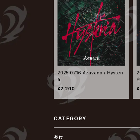
2025.07.16 Azavana / Hysteri
2
a
¥2,200
¥
CATEGORY
あ行