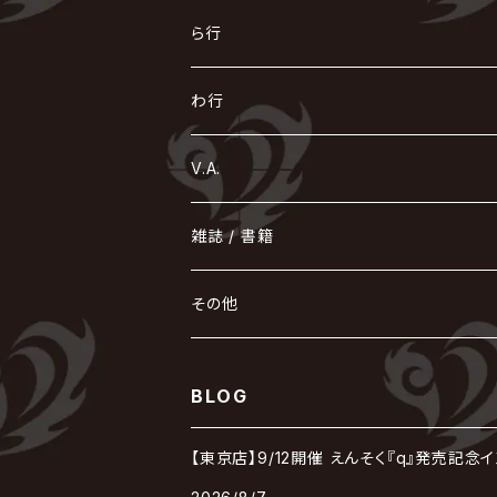
Azavana
イビツ マル
CASCADE
UCHUSENTAI:NOIZ / 宇宙戦隊NOIZ
ギャロ
さくら前線
LM.C
GLAY
J
TAKURO
陰陽座
Kra
Scarlet Valse
ゴールデンボンバー
零[Hz]
NICOLAS
H.U.G
SOPHIA
D
nurié
HERO
THE MICRO HEAD 4N'S
と
ね
ふ
み
や
ら行
Acid Black Cherry
色々な十字架
the GazettE
清春
Sadie
えんそく
gremlins
-真天地開闢集団-ジグザグ
DazzlingBAD
SUGIZO
コドモドラゴン
仙台貨物
BUCK-TICK
ZOMBIE / ぞんび
DIAURA
美炎-BIEN-
MAO / マオ from SID
東京花嫁
NETH PRIERE CAIN
Far East Dizain
未完成アリス
ヤミテラ / 外道反逆者ヤミテラ
の
へ
む
ゆ
ら
わ行
Ashmaze.
168 / 葵-168-
GOTCHAROCKA
KIRITO / キリト
XANVALA
GREN / グレン
Sick²
DADAROMA
sukekiyo
CONTRASTZ
BugLug
DaizyStripper
HIZAKI
マガツノート
Tourbillon
NEVERLAND
Fatüm
ミスイ
NoGoD
BabyKingdom
MUCC / ムック
YUKIYA / 藤田幸也
rice
ほ
め
よ
り
わ
V.A.
甘い暴力
蛾と蝶
己龍
黒夢
ジグソウ
逹瑯
SCAPEGOAT
HAZUKI / 葉月
D'ESPAIRSRAY
vistlip
machine
Dawnman
FANTASTIC◇CIRCUS
mitsu
NOCTURNAL BLOODLUST
THE BEETHOVEN
ユナイト
Rides In ReVellion
POIDOL
メトロノーム
Leetspeak monsters
wyse
も
る
雑誌 / 書籍
天照
KAMIJO
シド
DAVID / SUI / 縁
SPLENDID GOD GIRAFFE
花見桜こうき
Develop One's Faculties
ヒッチコック
Magistina Saga
DOG inthePWO
FEST VAINQUEUR
MIMIZUQ
PENICILLIN
Raphael
HOLLOWGRAM
MERRY / メリー
Ricky
我が為
THE MORTAL
Ruiza
れ
hévn
その他
彩冷える -ayabie-
Kaya
SHIVA
DALLE
SLAPSLY / CHIYU
薔薇の宮殿
DIR EN GREY
hide with Spread Beaver / hide
MUSCLE ATTACK
Toshi
梟
MIYAVI
ベル
Luv PARADE
LEZARD
MORRIE
Lucy
0.1gの誤算
ろ
ROCK AND READ
アリス九號. / ALICE NINE. / A9
cali≠gari
BLOG
JAKIGAN MEISTER
DARRELL
BAROQUE
DEXCORE
HIDE-ZOU
マツタケワークス
Dolly
Plastic Tree
美良政次
HELLBROTH / ヘルブロス
La'veil MizeriA
RENAME
最上川司
LUNA SEA
the Raid.
Royz
有村竜太朗
河村隆一
【東京店】9/12開催 えんそく『q』発売記念
Chanty
TAKE NO BREAK
ビバラッシュ
摩天楼オペラ
TЯicKY
Frantic EMIRY
MIRAGE
The Benjamin
LAB.THE BASEMENT / ラボ ザ ベヰスメント
LIBRAVEL / リブラヴェル
REIGN