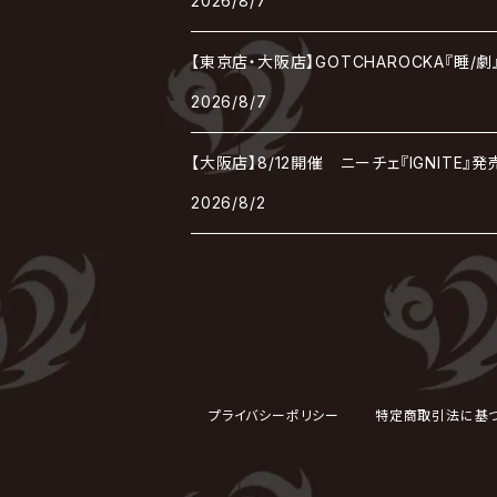
2026/8/7
Rorschach.inc
ΛrlequiΩ / アルルカン
Janne Da Arc
DEZERT
THE MADNA
Blu-BiLLioN
ペンタゴン
RAN / 蘭
LIPHLICH
RAZOR
【東京店・大阪店】GOTCHAROCKA『睡/
ロマン急行
Angelo
sugar
deadman
MAMA.
2026/8/7
BULL ZEICHEN 88
Lill
LSN / The LEGENDARY SIX NINE
アンティック-珈琲店-
Jupiter
【大阪店】8/12開催 ニーチェ『IGNITE
DEVILOOF
まみれた / MAMIRETA
BULL FIELD
lynch.
アンフィル
2026/8/2
JILUKA
DuelJewel
MALICE MIZER
BREAKERZ
RE:INa
umbrella
JILS
D'ERLANGER
BLAZE
SHIN
電脳ヒメカ
The Brow Beat
Jin-Machine
プライバシーポリシー
特定商取引法に基