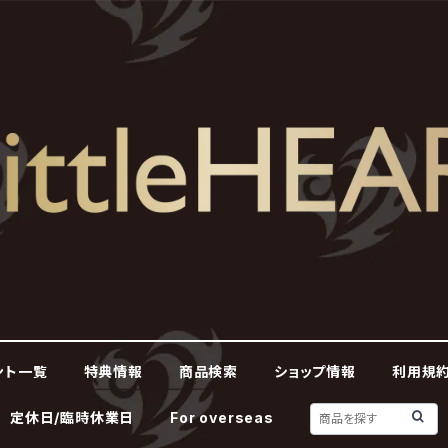
ント一覧
特典情報
商品検索
ショップ情報
利用規約
定休日/臨時休業日
For overseas