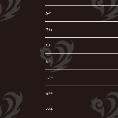
あ
か行
R指定
い
か
さ行
AIOLIN
IKUO
怪人二十面奏
う
き
さ
た行
i.D.A
exist†trace
Kαin
VIRGE / ヴァージュ
KISAKI
ザアザア
え
く
し
た
な行
AKIHIDE
生熊耕治
kein
Waive
キズ
The THIRTEEN
ACE OF SPADES
Crack6
Zeke Deux
DASEIN
お
け
す
ち
な
は行
ACME / アクメ
Initial'L
GACKT
Versailles
KiD
Psycho le Cému
X JAPAN
グラビティ
Z CLEAR
DAIGO
AURORIZE
[ kei ] / 圭
Z CLEAR
CHAQLA.
NIGHTMARE
こ
せ
つ
に
は
ま行
浅葱 / ASAGI
INORAN
KAKUMAY
Verde/
gives
櫻井敦司
LSN / The LEGENDARY SIX NINE
GRIMOIRE
SEESAW
ダウト
OFIAM
仮病
超ジャシー
NAZARE
GOATBED
ゼラ
NiEL
heidi.
そ
て
ぬ
ひ
ま
や行