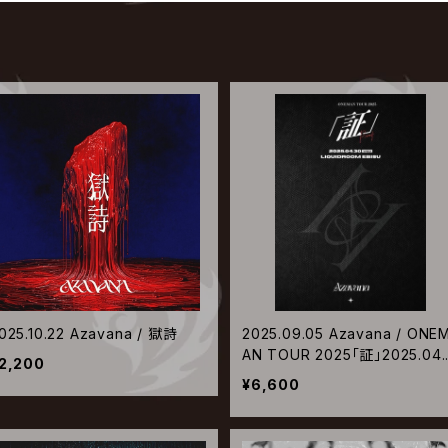
025.10.22 Azavana / 獄詩
2025.09.05 Azavana / ONE
AN TOUR 2025「証」2025.04.
2,200
0 WED LIQUIDROOM EBISU
¥6,600
VD】