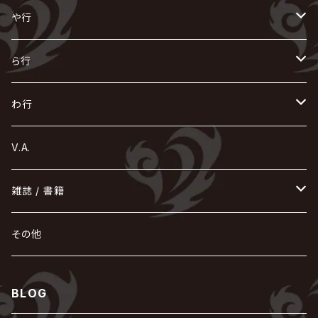
浅葱 / ASAGI
INORAN
KAKUMAY
Verde/
gives
櫻井敦司
LSN / The LEGENDARY SIX NINE
GRIMOIRE
SEESAW
ダウト
OFIAM
仮病
超ジャシー
NAZARE
GOATBED
ゼラ
NiEL
heidi.
そ
て
ぬ
ひ
ま
や行
Azavana
イビツ マル
CASCADE
UCHUSENTAI:NOIZ / 宇宙戦隊NOIZ
ギャロ
さくら前線
LM.C
GLAY
J
TAKURO
陰陽座
Kra
Scarlet Valse
ゴールデンボンバー
零[Hz]
NICOLAS
H.U.G
SOPHIA
D
nurié
HERO
THE MICRO HEAD 4N'S
と
ね
ふ
み
や
ら行
Acid Black Cherry
色々な十字架
the GazettE
清春
Sadie
えんそく
gremlins
-真天地開闢集団-ジグザグ
DazzlingBAD
SUGIZO
コドモドラゴン
仙台貨物
BUCK-TICK
ZOMBIE / ぞんび
DIAURA
美炎-BIEN-
MAO / マオ from SID
東京花嫁
NETH PRIERE CAIN
Far East Dizain
未完成アリス
ヤミテラ / 外道反逆者ヤミテラ
の
へ
む
ゆ
ら
わ行
Ashmaze.
168 / 葵-168-
GOTCHAROCKA
KIRITO / キリト
XANVALA
GREN / グレン
Sick²
DADAROMA
sukekiyo
CONTRASTZ
BugLug
DaizyStripper
HIZAKI
マガツノート
Tourbillon
NEVERLAND
Fatüm
ミスイ
NoGoD
BabyKingdom
MUCC / ムック
YUKIYA / 藤田幸也
rice
ほ
め
よ
り
わ
V.A.
甘い暴力
蛾と蝶
己龍
黒夢
ジグソウ
逹瑯
SCAPEGOAT
HAZUKI / 葉月
D'ESPAIRSRAY
vistlip
machine
Dawnman
FANTASTIC◇CIRCUS
mitsu
NOCTURNAL BLOODLUST
THE BEETHOVEN
ユナイト
Rides In ReVellion
POIDOL
メトロノーム
Leetspeak monsters
wyse
も
る
雑誌 / 書籍
天照
KAMIJO
シド
DAVID / SUI / 縁
SPLENDID GOD GIRAFFE
花見桜こうき
Develop One's Faculties
ヒッチコック
Magistina Saga
DOG inthePWO
FEST VAINQUEUR
MIMIZUQ
PENICILLIN
Raphael
HOLLOWGRAM
MERRY / メリー
Ricky
我が為
THE MORTAL
Ruiza
れ
hévn
その他
彩冷える -ayabie-
Kaya
SHIVA
DALLE
SLAPSLY / CHIYU
薔薇の宮殿
DIR EN GREY
hide with Spread Beaver / hide
MUSCLE ATTACK
Toshi
梟
MIYAVI
ベル
Luv PARADE
LEZARD
MORRIE
Lucy
0.1gの誤算
ろ
ROCK AND READ
アリス九號. / ALICE NINE. / A9
cali≠gari
BLOG
JAKIGAN MEISTER
DARRELL
BAROQUE
DEXCORE
HIDE-ZOU
マツタケワークス
Dolly
Plastic Tree
美良政次
HELLBROTH / ヘルブロス
La'veil MizeriA
RENAME
最上川司
LUNA SEA
the Raid.
Royz