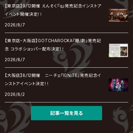
有村竜太朗
河村隆一
【東京店】9/12開催 えんそく『q』発売記念インストア
Chanty
TAKE NO BREAK
ビバラッシュ
摩天楼オペラ
TЯicKY
Frantic EMIRY
MIRAGE
The Benjamin
LAB.THE BASEMENT / ラボ ザ ベヰスメント
LIBRAVEL / リブラヴェル
イベント開催決定！！
REIGN
Rorschach.inc
ΛrlequiΩ / アルルカン
Janne Da Arc
2026/8/7
DEZERT
THE MADNA
Blu-BiLLioN
ペンタゴン
RAN / 蘭
LIPHLICH
RAZOR
ロマン急行
Angelo
sugar
【東京店・大阪店】GOTCHAROCKA『睡/劇』発売記
deadman
MAMA.
BULL ZEICHEN 88
Lill
念 コラボショッパー配布決定！！
LSN / The LEGENDARY SIX NINE
アンティック-珈琲店-
Jupiter
2026/8/7
DEVILOOF
まみれた / MAMIRETA
BULL FIELD
lynch.
アンフィル
JILUKA
【大阪店】8/12開催 ニーチェ『IGNITE』発売記念イ
DuelJewel
MALICE MIZER
BREAKERZ
RE:INa
ンストアイベント決定！！
umbrella
JILS
2026/8/2
D'ERLANGER
BLAZE
SHIN
電脳ヒメカ
The Brow Beat
記事一覧を見る
Jin-Machine