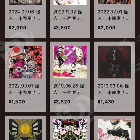
2024.07.06 怪
2022.11.02 怪
2022.07.01 怪
人二十面奏 / 憂
人二十面奏 / 人
人二十面奏 / 幻
いの國
生
創大東亞狂榮圏
¥2,000
¥3,500
¥2,000
2022.03.01 怪
2019.06.26 怪
2019.03.06 怪
人二十面奏 / 癈
人二十面奏 / 聲
人二十面奏 / ブ
人録 | しにいた
命力
ラックアウト ヒ
¥1,500
¥3,520
¥1,430
るやまひ
ステリーアワー |
狼