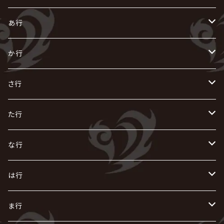
あ行
あ
か行
R指定
い
か
さ行
AIOLIN
IKUO
怪人二十面奏
う
き
さ
た行
i.D.A
exist†trace
Kαin
VIRGE / ヴァージュ
KISAKI
ザアザア
え
く
し
た
な行
AKIHIDE
生熊耕治
kein
Waive
キズ
The THIRTEEN
ACE OF SPADES
Crack6
Zeke Deux
DASEIN
お
け
す
ち
な
は行
ACME / アクメ
Initial'L
GACKT
Versailles
KiD
Psycho le Cému
X JAPAN
グラビティ
Z CLEAR
DAIGO
AURORIZE
[ kei ] / 圭
Z CLEAR
CHAQLA.
NIGHTMARE
こ
せ
つ
に
は
ま行