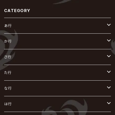
CATEGORY
あ行
あ
か行
R指定
い
か
さ行
AIOLIN
IKUO
怪人二十面奏
う
き
さ
た行
i.D.A
exist†trace
Kαin
VIRGE / ヴァージュ
KISAKI
ザアザア
え
く
し
た
な行
AKIHIDE
生熊耕治
kein
Waive
キズ
The THIRTEEN
ACE OF SPADES
Crack6
Zeke Deux
DASEIN
お
け
す
ち
な
は行
ACME / アクメ