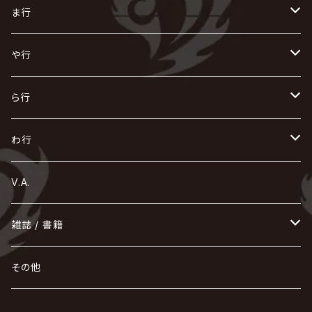
Initial'L
GACKT
Versailles
KiD
Psycho le Cému
X JAPAN
グラビティ
Z CLEAR
DAIGO
AURORIZE
[ kei ] / 圭
Z CLEAR
CHAQLA.
NIGHTMARE
こ
せ
つ
に
は
ま行
浅葱 / ASAGI
INORAN
KAKUMAY
Verde/
gives
櫻井敦司
LSN / The LEGENDARY SIX NINE
GRIMOIRE
SEESAW
ダウト
OFIAM
仮病
超ジャシー
NAZARE
GOATBED
ゼラ
NiEL
heidi.
そ
て
ぬ
ひ
ま
や行
Azavana
イビツ マル
CASCADE
UCHUSENTAI:NOIZ / 宇宙戦隊NOIZ
ギャロ
さくら前線
LM.C
GLAY
J
TAKURO
陰陽座
Kra
Scarlet Valse
ゴールデンボンバー
零[Hz]
NICOLAS
H.U.G
SOPHIA
D
nurié
HERO
THE MICRO HEAD 4N'S
と
ね
ふ
み
や
ら行
Acid Black Cherry
色々な十字架
the GazettE
清春
Sadie
えんそく
gremlins
-真天地開闢集団-ジグザグ
DazzlingBAD
SUGIZO
コドモドラゴン
仙台貨物
BUCK-TICK
ZOMBIE / ぞんび
DIAURA
美炎-BIEN-
MAO / マオ from SID
東京花嫁
NETH PRIERE CAIN
Far East Dizain
未完成アリス
ヤミテラ / 外道反逆者ヤミテラ
の
へ
む
ゆ
ら
わ行
Ashmaze.
168 / 葵-168-
GOTCHAROCKA
KIRITO / キリト
XANVALA
GREN / グレン
Sick²
DADAROMA
sukekiyo
CONTRASTZ
BugLug
DaizyStripper
HIZAKI
マガツノート
Tourbillon
NEVERLAND
Fatüm
ミスイ
NoGoD
BabyKingdom
MUCC / ムック
YUKIYA / 藤田幸也
rice
ほ
め
よ
り
わ
V.A.
甘い暴力
蛾と蝶
己龍
黒夢
ジグソウ
逹瑯
SCAPEGOAT
HAZUKI / 葉月
D'ESPAIRSRAY
vistlip
machine
Dawnman
FANTASTIC◇CIRCUS
mitsu
NOCTURNAL BLOODLUST
THE BEETHOVEN
ユナイト
Rides In ReVellion
POIDOL
メトロノーム
Leetspeak monsters
wyse
も
る
雑誌 / 書籍
天照
KAMIJO
シド
DAVID / SUI / 縁
SPLENDID GOD GIRAFFE
花見桜こうき
Develop One's Faculties
ヒッチコック
Magistina Saga
DOG inthePWO
FEST VAINQUEUR
MIMIZUQ
PENICILLIN
Raphael
HOLLOWGRAM
MERRY / メリー
Ricky
我が為
THE MORTAL
Ruiza
れ
hévn
その他
彩冷える -ayabie-
Kaya
SHIVA
DALLE
SLAPSLY / CHIYU
薔薇の宮殿
DIR EN GREY
hide with Spread Beaver / hide
MUSCLE ATTACK
Toshi
梟
MIYAVI
ベル
Luv PARADE
LEZARD
MORRIE
Lucy
0.1gの誤算
ろ
ROCK AND READ