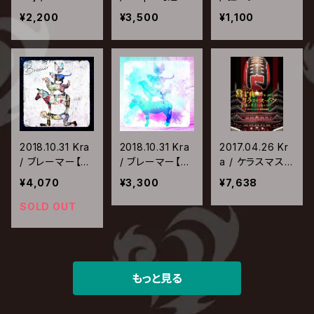
【通常盤】
盤】
¥2,200
¥3,500
¥1,100
2018.10.31 Kra
2018.10.31 Kra
2017.04.26 Kr
/ ブレーマー【初
/ ブレーマー【通
a / ケラスマス・
回限定盤】
常盤】
イヴ ～今夜はキ
¥4,070
¥3,300
¥7,638
ミと過ごしたい
～ @2016.12.2
SOLD OUT
4 浅草公会堂
もっと見る