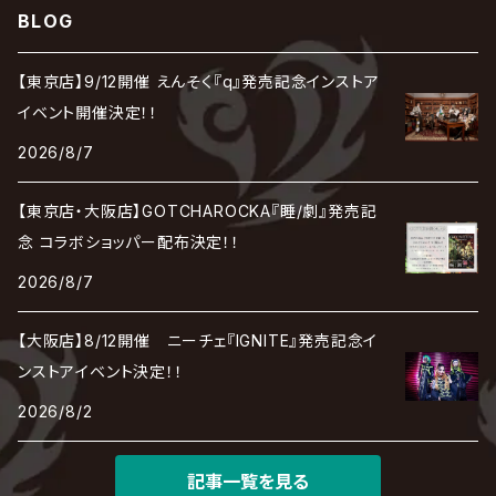
アリス九號. / ALICE NINE. / A9
cali≠gari
BLOG
JAKIGAN MEISTER
DARRELL
BAROQUE
DEXCORE
HIDE-ZOU
マツタケワークス
Dolly
Plastic Tree
美良政次
HELLBROTH / ヘルブロス
La'veil MizeriA
RENAME
最上川司
LUNA SEA
the Raid.
Royz
有村竜太朗
河村隆一
【東京店】9/12開催 えんそく『q』発売記念インストア
Chanty
TAKE NO BREAK
ビバラッシュ
摩天楼オペラ
TЯicKY
Frantic EMIRY
MIRAGE
The Benjamin
LAB.THE BASEMENT / ラボ ザ ベヰスメント
LIBRAVEL / リブラヴェル
イベント開催決定！！
REIGN
Rorschach.inc
ΛrlequiΩ / アルルカン
Janne Da Arc
2026/8/7
DEZERT
THE MADNA
Blu-BiLLioN
ペンタゴン
RAN / 蘭
LIPHLICH
RAZOR
ロマン急行
Angelo
sugar
【東京店・大阪店】GOTCHAROCKA『睡/劇』発売記
deadman
MAMA.
BULL ZEICHEN 88
Lill
念 コラボショッパー配布決定！！
LSN / The LEGENDARY SIX NINE
アンティック-珈琲店-
Jupiter
2026/8/7
DEVILOOF
まみれた / MAMIRETA
BULL FIELD
lynch.
アンフィル
JILUKA
【大阪店】8/12開催 ニーチェ『IGNITE』発売記念イ
DuelJewel
MALICE MIZER
BREAKERZ
RE:INa
ンストアイベント決定！！
umbrella
JILS
2026/8/2
D'ERLANGER
BLAZE
SHIN
電脳ヒメカ
The Brow Beat
記事一覧を見る