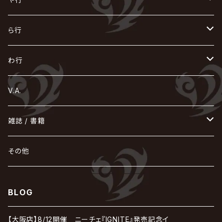
Azavana
イビツ マル
CASCADE
UCHUSENTAI:NOIZ / 宇宙戦隊NOIZ
ギャロ
さくら前線
LM.C
GLAY
J
TAKURO
陰陽座
Kra
Scarlet Valse
ゴールデンボンバー
零[Hz]
NICOLAS
H.U.G
SOPHIA
D
nurié
HERO
THE MICRO HEAD 4N'S
と
ね
ふ
み
や
ら行
Acid Black Cherry
色々な十字架
the GazettE
清春
Sadie
えんそく
gremlins
-真天地開闢集団-ジグザグ
DazzlingBAD
SUGIZO
コドモドラゴン
仙台貨物
BUCK-TICK
ZOMBIE / ぞんび
DIAURA
美炎-BIEN-
MAO / マオ from SID
東京花嫁
NETH PRIERE CAIN
Far East Dizain
未完成アリス
ヤミテラ / 外道反逆者ヤミテラ
の
へ
む
ゆ
ら
わ行
Ashmaze.
168 / 葵-168-
GOTCHAROCKA
KIRITO / キリト
XANVALA
GREN / グレン
Sick²
DADAROMA
sukekiyo
CONTRASTZ
BugLug
DaizyStripper
HIZAKI
マガツノート
Tourbillon
NEVERLAND
Fatüm
ミスイ
NoGoD
BabyKingdom
MUCC / ムック
YUKIYA / 藤田幸也
rice
ほ
め
よ
り
わ
V.A.
甘い暴力
蛾と蝶
己龍
黒夢
ジグソウ
逹瑯
SCAPEGOAT
HAZUKI / 葉月
D'ESPAIRSRAY
vistlip
machine
Dawnman
FANTASTIC◇CIRCUS
mitsu
NOCTURNAL BLOODLUST
THE BEETHOVEN
ユナイト
Rides In ReVellion
POIDOL
メトロノーム
Leetspeak monsters
wyse
も
る
雑誌 / 書籍
天照
KAMIJO
シド
DAVID / SUI / 縁
SPLENDID GOD GIRAFFE
花見桜こうき
Develop One's Faculties
ヒッチコック
Magistina Saga
DOG inthePWO
FEST VAINQUEUR
MIMIZUQ
PENICILLIN
Raphael
HOLLOWGRAM
MERRY / メリー
Ricky
我が為
THE MORTAL
Ruiza
れ
hévn
その他
彩冷える -ayabie-
Kaya
SHIVA
DALLE
SLAPSLY / CHIYU
薔薇の宮殿
DIR EN GREY
hide with Spread Beaver / hide
MUSCLE ATTACK
Toshi
梟
MIYAVI
ベル
Luv PARADE
LEZARD
MORRIE
Lucy
0.1gの誤算
ろ
ROCK AND READ
アリス九號. / ALICE NINE. / A9
cali≠gari
BLOG
JAKIGAN MEISTER
DARRELL
BAROQUE
DEXCORE
HIDE-ZOU
マツタケワークス
Dolly
Plastic Tree
美良政次
HELLBROTH / ヘルブロス
La'veil MizeriA
RENAME
最上川司
LUNA SEA
the Raid.
Royz
有村竜太朗
河村隆一
【大阪店】8/12開催 ニーチェ『IGNITE』発売記念イ
Chanty