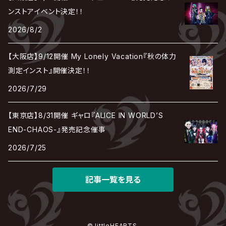
TAKE NO BREAK
ビバラッシュ
摩天楼オペラ
TЯicKY
Frantic EMIRY
MIRAGE
The Benjamin
LAB.THE BASEMENT / ラボ ザ ベヰスメント
LIBRAVEL / リブラヴェル
ンストアイベント決定！！
REIGN
Rorschach.inc
ΛrlequiΩ / アルルカン
Janne Da Arc
2026/8/2
DEZERT
THE MADNA
Blu-BiLLioN
ペンタゴン
RAN / 蘭
LIPHLICH
RAZOR
ロマン急行
Angelo
sugar
【大阪店】9/12開催 My Lonely Vacation『秋の体力
deadman
MAMA.
BULL ZEICHEN 88
Lill
測定インスト』開催決定！！
LSN / The LEGENDARY SIX NINE
アンティック-珈琲店-
Jupiter
2026/7/29
DEVILOOF
まみれた / MAMIRETA
BULL FIELD
lynch.
アンフィル
JILUKA
【東京店】8/31開催 ギャロ『ALICE IN WORLD’S
DuelJewel
MALICE MIZER
BREAKERZ
RE:INa
END-CHAOS-』発売記念催事
umbrella
JILS
2026/7/25
D'ERLANGER
BLAZE
SHIN
電脳ヒメカ
The Brow Beat
記事一覧を見る
Jin-Machine
© littleHEARTS.