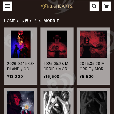
HOME
ま行
も
MORRIE
2026.04.15 GO
2025.05.28 M
2025.05.28 M
DLAND / GODL
ORRIE / MORR
ORRIE / MORR
AND【初回生産
IE 60th Birthd
IE 60th Birthd
¥13,200
¥16,500
¥5,500
限定盤】
ay Celebratio
ay Celebratio
n FLESH FATE
n FLESH FATE
FESTIVAL【初
FESTIVAL【通
回生産限定盤】
常盤】