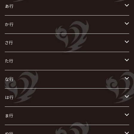
あ行
あ
か行
R指定
い
か
さ行
AIOLIN
IKUO
怪人二十面奏
う
き
さ
た行
i.D.A
exist†trace
Kαin
VIRGE / ヴァージュ
KISAKI
ザアザア
え
く
し
た
な行
AKIHIDE
生熊耕治
kein
Waive
キズ
The THIRTEEN
ACE OF SPADES
Crack6
Zeke Deux
DASEIN
お
け
す
ち
な
は行
ACME / アクメ
Initial'L
GACKT
Versailles
KiD
Psycho le Cému
X JAPAN
グラビティ
Z CLEAR
DAIGO
AURORIZE
[ kei ] / 圭
Z CLEAR
CHAQLA.
NIGHTMARE
こ
せ
つ
に
は
ま行
浅葱 / ASAGI
INORAN
KAKUMAY
Verde/
gives
櫻井敦司
LSN / The LEGENDARY SIX NINE
GRIMOIRE
SEESAW
ダウト
OFIAM
仮病
超ジャシー
NAZARE
GOATBED
ゼラ
NiEL
heidi.
そ
て
ぬ
ひ
ま
や行