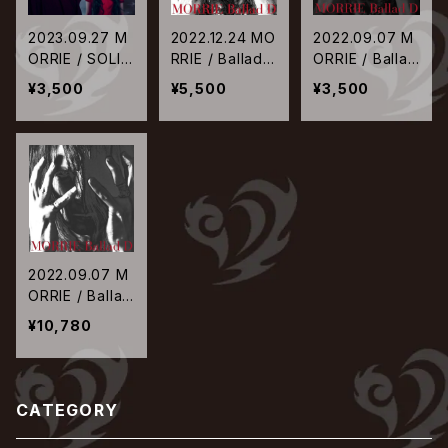
2023.09.27 M
2022.12.24 MO
2022.09.07 M
ORRIE / SOLIT
RRIE / Ballad
ORRIE / Ballad
UDESⅠ: 孤絶
D【アナログ盤】
D【Regular Edi
¥3,500
¥5,500
¥3,500
の歌は天溶かし
tion】
2022.09.07 M
ORRIE / Ballad
D【Special Edit
¥10,780
ion】
CATEGORY