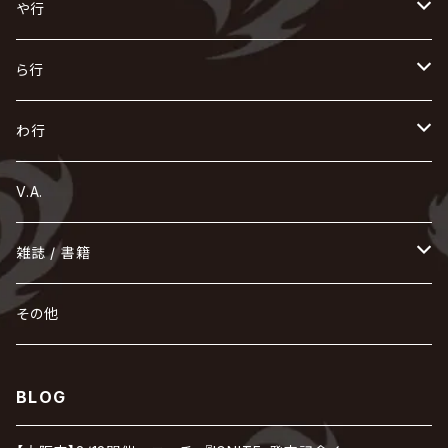
OFIAM
仮病
超ジャシー
NAZARE
GOATBED
ゼラ
NiEL
heidi.
そ
て
ぬ
ひ
ま
や行
Azavana
イビツ マル
CASCADE
UCHUSENTAI:NOIZ / 宇宙戦隊NOIZ
ギャロ
さくら前線
LM.C
GLAY
J
TAKURO
陰陽座
Kra
Scarlet Valse
ゴールデンボンバー
零[Hz]
NICOLAS
H.U.G
SOPHIA
D
nurié
HERO
THE MICRO HEAD 4N'S
と
ね
ふ
み
や
ら行
Acid Black Cherry
色々な十字架
the GazettE
清春
Sadie
えんそく
gremlins
-真天地開闢集団-ジグザグ
DazzlingBAD
SUGIZO
コドモドラゴン
仙台貨物
BUCK-TICK
ZOMBIE / ぞんび
DIAURA
美炎-BIEN-
MAO / マオ from SID
東京花嫁
NETH PRIERE CAIN
Far East Dizain
未完成アリス
ヤミテラ / 外道反逆者ヤミテラ
の
へ
む
ゆ
ら
わ行
Ashmaze.
168 / 葵-168-
GOTCHAROCKA
KIRITO / キリト
XANVALA
GREN / グレン
Sick²
DADAROMA
sukekiyo
CONTRASTZ
BugLug
DaizyStripper
HIZAKI
マガツノート
Tourbillon
NEVERLAND
Fatüm
ミスイ
NoGoD
BabyKingdom
MUCC / ムック
YUKIYA / 藤田幸也
rice
ほ
め
よ
り
わ
V.A.
甘い暴力
蛾と蝶
己龍
黒夢
ジグソウ
逹瑯
SCAPEGOAT
HAZUKI / 葉月
D'ESPAIRSRAY
vistlip
machine
Dawnman
FANTASTIC◇CIRCUS
mitsu
NOCTURNAL BLOODLUST
THE BEETHOVEN
ユナイト
Rides In ReVellion
POIDOL
メトロノーム
Leetspeak monsters
wyse
も
る
雑誌 / 書籍
天照
KAMIJO
シド
DAVID / SUI / 縁
SPLENDID GOD GIRAFFE
花見桜こうき
Develop One's Faculties
ヒッチコック
Magistina Saga
DOG inthePWO
FEST VAINQUEUR
MIMIZUQ
PENICILLIN
Raphael
HOLLOWGRAM
MERRY / メリー
Ricky
我が為
THE MORTAL
Ruiza
れ
hévn
その他
彩冷える -ayabie-
Kaya
SHIVA
DALLE
SLAPSLY / CHIYU
薔薇の宮殿
DIR EN GREY
hide with Spread Beaver / hide
MUSCLE ATTACK
Toshi
梟
MIYAVI
ベル
Luv PARADE
LEZARD
MORRIE
Lucy
0.1gの誤算
ろ
ROCK AND READ
アリス九號. / ALICE NINE. / A9
cali≠gari
BLOG
JAKIGAN MEISTER
DARRELL
BAROQUE
DEXCORE
HIDE-ZOU
マツタケワークス
Dolly
Plastic Tree
美良政次
HELLBROTH / ヘルブロス
La'veil MizeriA
RENAME
最上川司
LUNA SEA
the Raid.
Royz
有村竜太朗
河村隆一