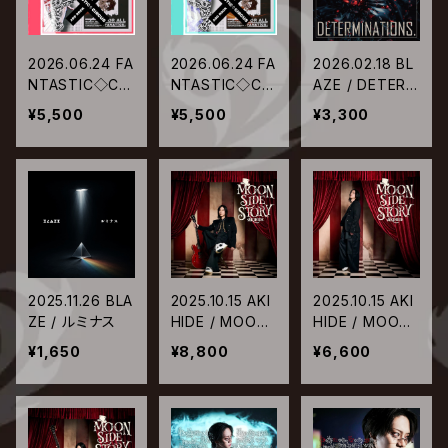
2026.06.24 FA
2026.06.24 FA
2026.02.18 BL
NTASTIC◇CIR
NTASTIC◇CIR
AZE / DETERM
CUS / Not Gre
CUS / Not Gre
INATIONS.
¥5,500
¥5,500
¥3,300
atest Hits ADD
atest Hits ADD
TO ROCK FOR
TO ROCK FOR
LIVE【DISC_FA
LIVE【DISC_CRI
NATIC】
SIS】
2025.11.26 BLA
2025.10.15 AKI
2025.10.15 AKI
ZE / ルミナス
HIDE / MOON
HIDE / MOON
SIDE STORY
SIDE STORY
¥1,650
¥8,800
¥6,600
【初回限定盤A】
【初回限定盤B】