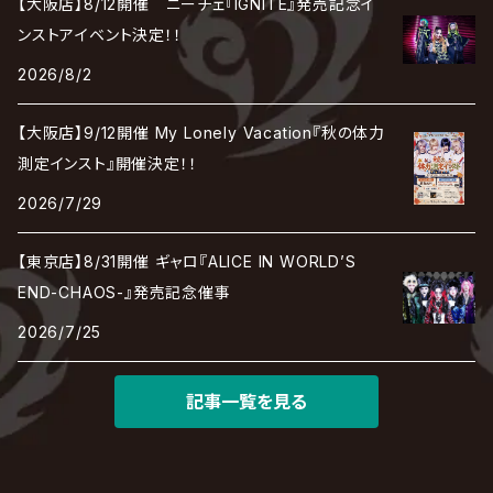
【大阪店】8/12開催 ニーチェ『IGNITE』発売記念イ
Chanty
TAKE NO BREAK
ビバラッシュ
摩天楼オペラ
TЯicKY
Frantic EMIRY
MIRAGE
The Benjamin
LAB.THE BASEMENT / ラボ ザ ベヰスメント
LIBRAVEL / リブラヴェル
ンストアイベント決定！！
REIGN
Rorschach.inc
ΛrlequiΩ / アルルカン
Janne Da Arc
2026/8/2
DEZERT
THE MADNA
Blu-BiLLioN
ペンタゴン
RAN / 蘭
LIPHLICH
RAZOR
ロマン急行
Angelo
sugar
【大阪店】9/12開催 My Lonely Vacation『秋の体力
deadman
MAMA.
BULL ZEICHEN 88
Lill
測定インスト』開催決定！！
LSN / The LEGENDARY SIX NINE
アンティック-珈琲店-
Jupiter
2026/7/29
DEVILOOF
まみれた / MAMIRETA
BULL FIELD
lynch.
アンフィル
JILUKA
【東京店】8/31開催 ギャロ『ALICE IN WORLD’S
DuelJewel
MALICE MIZER
BREAKERZ
RE:INa
END-CHAOS-』発売記念催事
umbrella
JILS
2026/7/25
D'ERLANGER
BLAZE
SHIN
電脳ヒメカ
The Brow Beat
記事一覧を見る
Jin-Machine