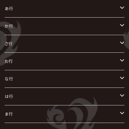
あ行
あ
か行
R指定
い
か
さ行
AIOLIN
IKUO
怪人二十面奏
う
き
さ
た行
i.D.A
exist†trace
Kαin
VIRGE / ヴァージュ
KISAKI
ザアザア
え
く
し
た
な行
AKIHIDE
生熊耕治
kein
Waive
キズ
The THIRTEEN
ACE OF SPADES
Crack6
Zeke Deux
DASEIN
お
け
す
ち
な
は行
ACME / アクメ
Initial'L
GACKT
Versailles
KiD
Psycho le Cému
X JAPAN
グラビティ
Z CLEAR
DAIGO
AURORIZE
[ kei ] / 圭
Z CLEAR
CHAQLA.
NIGHTMARE
こ
せ
つ
に
は
ま行
浅葱 / ASAGI
INORAN
KAKUMAY
Verde/
gives
櫻井敦司
LSN / The LEGENDARY SIX NINE
GRIMOIRE
SEESAW
ダウト