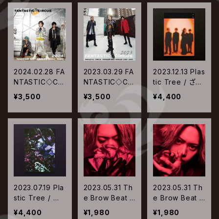
2024.02.28 FA
2023.03.29 FA
2023.12.13 Plas
NTASTIC◇CIR
NTASTIC◇CIR
tic Tree / ざわ
CUS / TENSEI
CUS / TENSEI
めき【完全生産
¥3,500
¥3,500
¥4,400
SM BEST SING
SM BEST SING
限定盤】
LES【2001-200
LES【1997−200
4】
0】
2023.07.19 Pla
2023.05.31 Th
2023.05.31 Th
stic Tree / 痣
e Brow Beat /
e Brow Beat /
花【完全生産限
ラブレター【Typ
ラブレター【Typ
¥4,400
¥1,980
¥1,980
定盤】
e-05】
e-04】