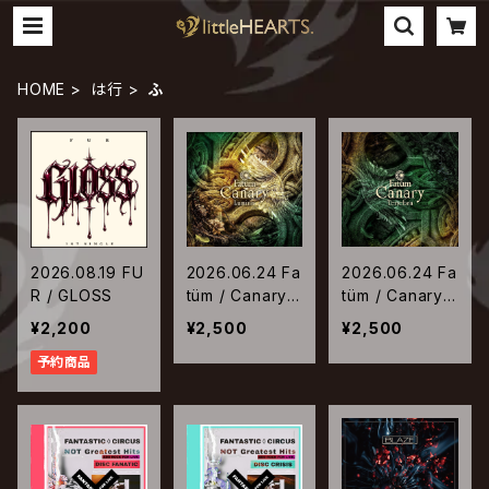
HOME
は行
ふ
2026.08.19 FU
2026.06.24 Fa
2026.06.24 Fa
R / GLOSS
tüm / Canary
tüm / Canary
【Lumina ver.】
【Tenebra ve
¥2,200
¥2,500
¥2,500
r.】
予約商品