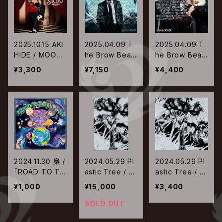
2025.10.15 AKI
2025.04.09 T
2025.04.09 T
HIDE / MOON
he Brow Beat
he Brow Beat
SIDE STORY
/ 略称「生き死
/ 略称「生き死
¥3,300
¥7,150
¥4,400
【通常盤】
に、死に生き」
に、死に生き」
【初回限定盤】
【通常盤】
2024.11.30 梟 /
2024.05.29 Pl
2024.05.29 Pl
「ROAD TO TH
astic Tree / Pl
astic Tree / Pl
E FUTURE」
astic Tree【完
astic Tree【通
¥1,000
¥15,000
¥3,400
全生産限定盤】
常盤】
SOLD OUT