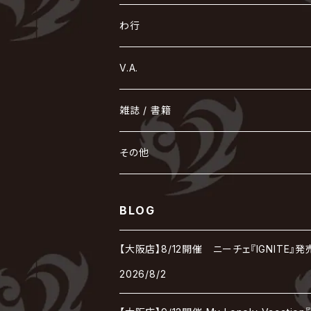
Acid Black Cherry
色々な十字架
the GazettE
清春
Sadie
えんそく
gremlins
-真天地開闢集団-ジグザグ
DazzlingBAD
SUGIZO
コドモドラゴン
仙台貨物
BUCK-TICK
ZOMBIE / ぞんび
DIAURA
美炎-BIEN-
MAO / マオ from SID
東京花嫁
NETH PRIERE CAIN
Far East Dizain
未完成アリス
ヤミテラ / 外道反逆者ヤミテラ
の
へ
む
ゆ
ら
わ行
Ashmaze.
168 / 葵-168-
GOTCHAROCKA
KIRITO / キリト
XANVALA
GREN / グレン
Sick²
DADAROMA
sukekiyo
CONTRASTZ
BugLug
DaizyStripper
HIZAKI
マガツノート
Tourbillon
NEVERLAND
Fatüm
ミスイ
NoGoD
BabyKingdom
MUCC / ムック
YUKIYA / 藤田幸也
rice
ほ
め
よ
り
わ
V.A.
甘い暴力
蛾と蝶
己龍
黒夢
ジグソウ
逹瑯
SCAPEGOAT
HAZUKI / 葉月
D'ESPAIRSRAY
vistlip
machine
Dawnman
FANTASTIC◇CIRCUS
mitsu
NOCTURNAL BLOODLUST
THE BEETHOVEN
ユナイト
Rides In ReVellion
POIDOL
メトロノーム
Leetspeak monsters
wyse
も
る
雑誌 / 書籍
天照
KAMIJO
シド
DAVID / SUI / 縁
SPLENDID GOD GIRAFFE
花見桜こうき
Develop One's Faculties
ヒッチコック
Magistina Saga
DOG inthePWO
FEST VAINQUEUR
MIMIZUQ
PENICILLIN
Raphael
HOLLOWGRAM
MERRY / メリー
Ricky
我が為
THE MORTAL
Ruiza
れ
hévn
その他
彩冷える -ayabie-
Kaya
SHIVA
DALLE
SLAPSLY / CHIYU
薔薇の宮殿
DIR EN GREY
hide with Spread Beaver / hide
MUSCLE ATTACK
Toshi
梟
MIYAVI
ベル
Luv PARADE
LEZARD
MORRIE
Lucy
0.1gの誤算
ろ
ROCK AND READ
アリス九號. / ALICE NINE. / A9
cali≠gari
BLOG
JAKIGAN MEISTER
DARRELL
BAROQUE
DEXCORE
HIDE-ZOU
マツタケワークス
Dolly
Plastic Tree
美良政次
HELLBROTH / ヘルブロス
La'veil MizeriA
RENAME
最上川司
LUNA SEA
the Raid.
Royz
有村竜太朗
河村隆一
【大阪店】8/12開催 ニーチェ『IGNITE
Chanty
TAKE NO BREAK
ビバラッシュ
摩天楼オペラ
TЯicKY
Frantic EMIRY
MIRAGE
The Benjamin
LAB.THE BASEMENT / ラボ ザ ベヰスメント
LIBRAVEL / リブラヴェル
REIGN
2026/8/2
Rorschach.inc
ΛrlequiΩ / アルルカン
Janne Da Arc
DEZERT
THE MADNA
Blu-BiLLioN
ペンタゴン
RAN / 蘭
LIPHLICH
RAZOR