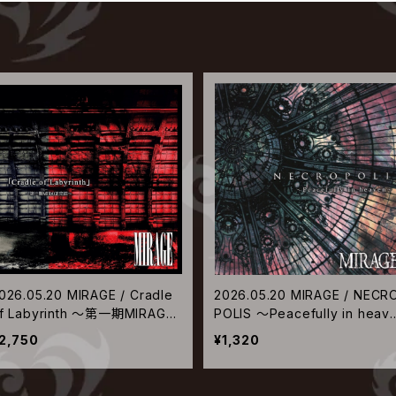
026.05.20 MIRAGE / Cradle
2026.05.20 MIRAGE / NECR
f Labyrinth ～第一期MIRAGE
POLIS ～Peacefully in heav
完結～
n～
2,750
¥1,320