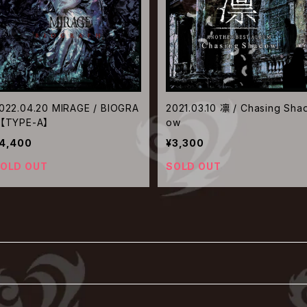
022.04.20 MIRAGE / BIOGRA
2021.03.10 凛 / Chasing Sha
【TYPE-A】
ow
4,400
¥3,300
OLD OUT
SOLD OUT