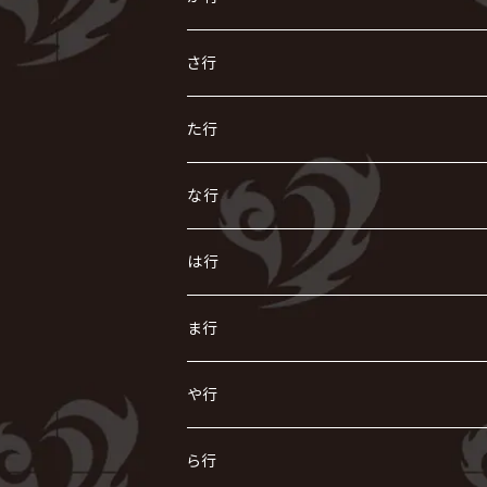
R指定
い
か
さ行
AIOLIN
IKUO
怪人二十面奏
う
き
さ
た行
i.D.A
exist†trace
Kαin
VIRGE / ヴァージュ
KISAKI
ザアザア
え
く
し
た
な行
AKIHIDE
生熊耕治
kein
Waive
キズ
The THIRTEEN
ACE OF SPADES
Crack6
Zeke Deux
DASEIN
お
け
す
ち
な
は行
ACME / アクメ
Initial'L
GACKT
Versailles
KiD
Psycho le Cému
X JAPAN
グラビティ
Z CLEAR
DAIGO
AURORIZE
[ kei ] / 圭
Z CLEAR
CHAQLA.
NIGHTMARE
こ
せ
つ
に
は
ま行
浅葱 / ASAGI
INORAN
KAKUMAY
Verde/
gives
櫻井敦司
LSN / The LEGENDARY SIX NINE
GRIMOIRE
SEESAW
ダウト
OFIAM
仮病
超ジャシー
NAZARE
GOATBED
ゼラ
NiEL
heidi.
そ
て
ぬ
ひ
ま
や行
Azavana
イビツ マル
CASCADE
UCHUSENTAI:NOIZ / 宇宙戦隊NOIZ
ギャロ
さくら前線
LM.C
GLAY
J
TAKURO
陰陽座
Kra
Scarlet Valse
ゴールデンボンバー
零[Hz]
NICOLAS
H.U.G
SOPHIA
D
nurié
HERO
THE MICRO HEAD 4N'S
と
ね
ふ
み
や
ら行