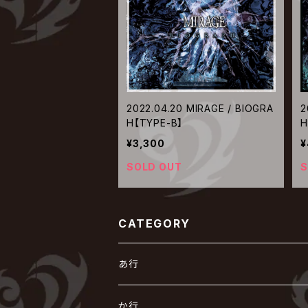
2022.04.20 MIRAGE / BIOGRA
2
H【TYPE-B】
H
¥3,300
¥
SOLD OUT
S
CATEGORY
あ行
あ
か行