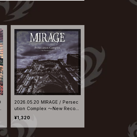
O
2026.05.20 MIRAGE / Persec
e
ution Complex ～New Record
ing Version～
¥1,320