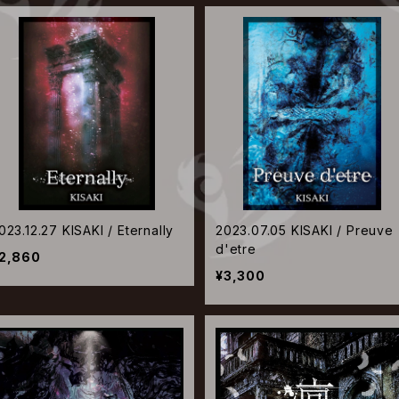
023.12.27 KISAKI / Eternally
2023.07.05 KISAKI / Preuve
d'etre
2,860
¥3,300