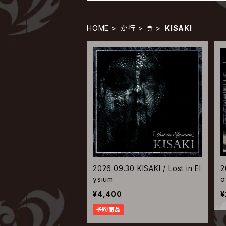
HOME
か行
き
KISAKI
2026.09.30 KISAKI / Lost in El
2
ysium
o
¥4,400
¥
予約商品