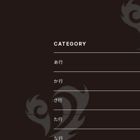
CATEGORY
あ行
あ
か行
R指定
い
か
さ行
AIOLIN
IKUO
怪人二十面奏
う
き
さ
た行
i.D.A
exist†trace
Kαin
VIRGE / ヴァージュ
KISAKI
ザアザア
え
く
し
た
な行