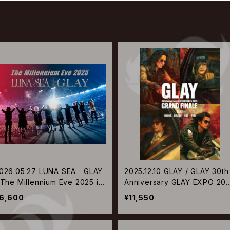
026.05.27 LUNA SEA｜GLAY
2025.12.10 GLAY / GLAY 30th
 The Millennium Eve 2025 in
Anniversary GLAY EXPO 20
okyo Dome【通常盤DVD】
-2025 GRAND FINALE【Blu-ra
6,600
¥11,550
y】