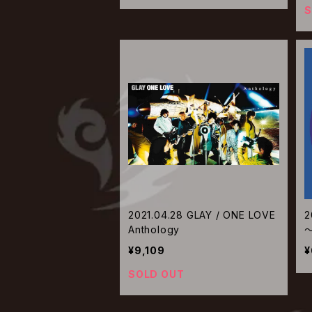
S
2021.04.28 GLAY / ONE LOVE
2
Anthology
～
r
¥9,109
¥
SOLD OUT