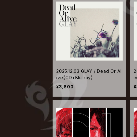
2025.12.03 GLAY / Dead Or Al
2
ive【CD+Blu-ray】
i
¥3,600
¥