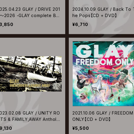
025.04.23 GLAY / DRIVE 201
2024.10.09 GLAY / Back To 
～2026 -GLAY complete BES
he Pops【CD + DVD】
【CD ONLY】
3,850
¥6,710
023.02.08 GLAY / UNITY RO
2021.10.06 GLAY / FREEDOM
TS & FAMILY,AWAY Antholo
ONLY【CD + DVD】
y
9,130
¥5,500