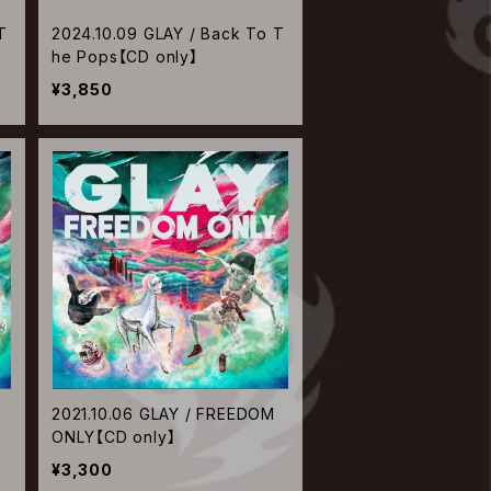
T
2024.10.09 GLAY / Back To T
he Pops【CD only】
¥3,850
2021.10.06 GLAY / FREEDOM
ONLY【CD only】
¥3,300