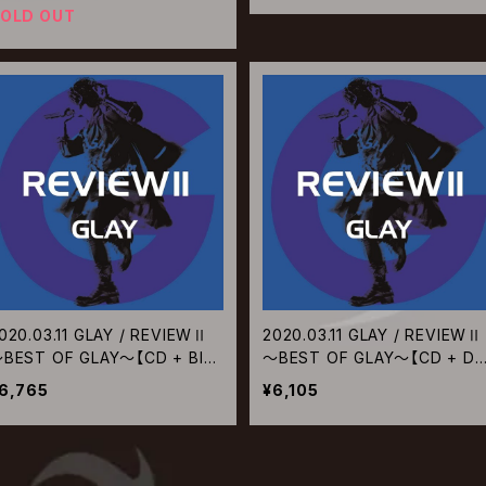
OLD OUT
020.03.11 GLAY / REVIEWⅡ
2020.03.11 GLAY / REVIEWⅡ
BEST OF GLAY～【CD + Blu-
～BEST OF GLAY～【CD + D
ay】
D】
6,765
¥6,105