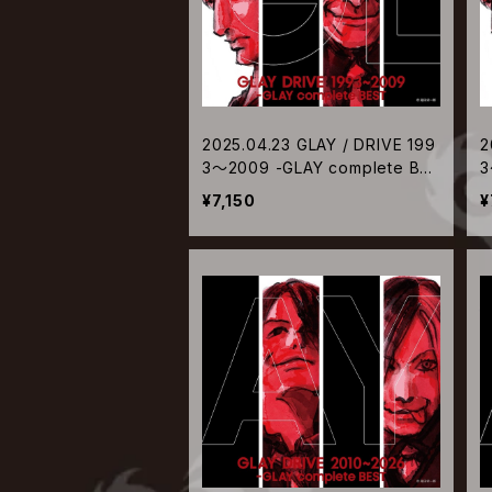
2025.04.23 GLAY / DRIVE 199
2
3～2009 -GLAY complete BES
3
T【CD+Blu-ray】
T
¥7,150
¥