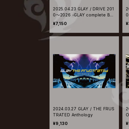
2025.04.23 GLAY / DRIVE 201
2
0～2026 -GLAY complete BES
0
T【CD+DVD】
T
¥7,150
¥
2024.03.27 GLAY / THE FRUS
2
TRATED Anthology
O
g
¥9,130
¥