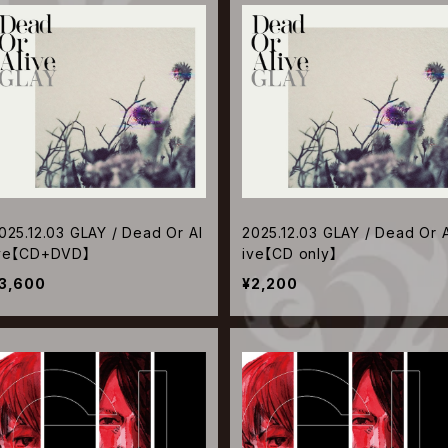
025.12.03 GLAY / Dead Or Al
2025.12.03 GLAY / Dead Or A
ve【CD+DVD】
ive【CD only】
3,600
¥2,200