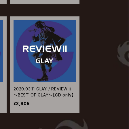
2020.03.11 GLAY / REVIEWⅡ
V
～BEST OF GLAY～【CD only】
¥3,905