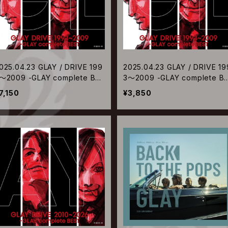
025.04.23 GLAY / DRIVE 199
2025.04.23 GLAY / DRIVE 19
～2009 -GLAY complete BES
3～2009 -GLAY complete B
【CD+DVD】
T【CD ONLY】
7,150
¥3,850