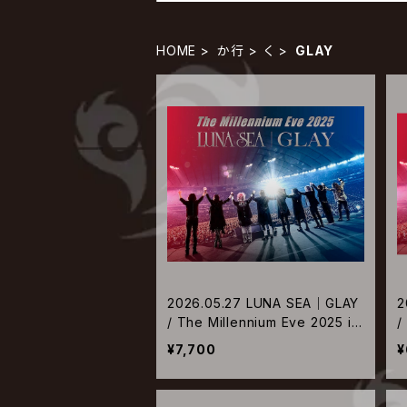
HOME
か行
く
GLAY
2026.05.27 LUNA SEA｜GLAY
2
/ The Millennium Eve 2025 in
/
Tokyo Dome【通常盤Blu-ray】
T
¥7,700
¥