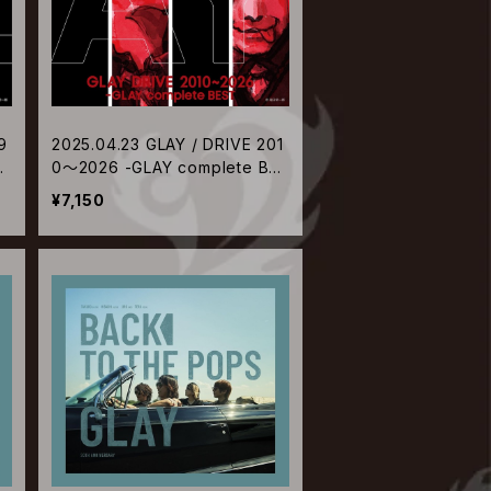
9
2025.04.23 GLAY / DRIVE 201
ES
0～2026 -GLAY complete BES
T【CD+Blu-ray】
¥7,150