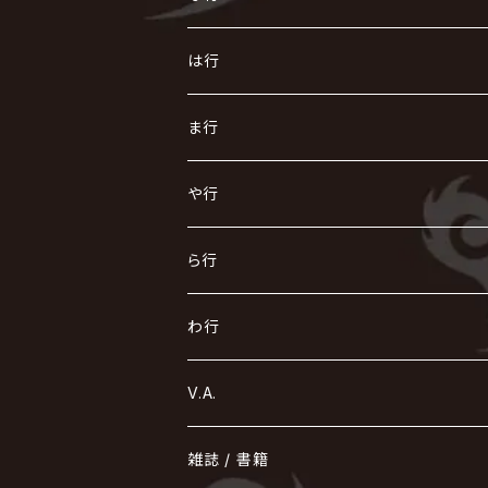
AKIHIDE
生熊耕治
kein
Waive
キズ
The THIRTEEN
ACE OF SPADES
Crack6
Zeke Deux
DASEIN
お
け
す
ち
な
は行
ACME / アクメ
Initial'L
GACKT
Versailles
KiD
Psycho le Cému
X JAPAN
グラビティ
Z CLEAR
DAIGO
AURORIZE
[ kei ] / 圭
Z CLEAR
CHAQLA.
NIGHTMARE
こ
せ
つ
に
は
ま行
浅葱 / ASAGI
INORAN
KAKUMAY
Verde/
gives
櫻井敦司
LSN / The LEGENDARY SIX NINE
GRIMOIRE
SEESAW
ダウト
OFIAM
仮病
超ジャシー
NAZARE
GOATBED
ゼラ
NiEL
heidi.
そ
て
ぬ
ひ
ま
や行
Azavana
イビツ マル
CASCADE
UCHUSENTAI:NOIZ / 宇宙戦隊NOIZ
ギャロ
さくら前線
LM.C
GLAY
J
TAKURO
陰陽座
Kra
Scarlet Valse
ゴールデンボンバー
零[Hz]
NICOLAS
H.U.G
SOPHIA
D
nurié
HERO
THE MICRO HEAD 4N'S
と
ね
ふ
み
や
ら行
Acid Black Cherry
色々な十字架
the GazettE
清春
Sadie
えんそく
gremlins
-真天地開闢集団-ジグザグ
DazzlingBAD
SUGIZO
コドモドラゴン
仙台貨物
BUCK-TICK
ZOMBIE / ぞんび
DIAURA
美炎-BIEN-
MAO / マオ from SID
東京花嫁
NETH PRIERE CAIN
Far East Dizain
未完成アリス
ヤミテラ / 外道反逆者ヤミテラ
の
へ
む
ゆ
ら
わ行
Ashmaze.
168 / 葵-168-
GOTCHAROCKA
KIRITO / キリト
XANVALA
GREN / グレン
Sick²
DADAROMA
sukekiyo
CONTRASTZ
BugLug
DaizyStripper
HIZAKI
マガツノート
Tourbillon
NEVERLAND
Fatüm
ミスイ
NoGoD
BabyKingdom
MUCC / ムック
YUKIYA / 藤田幸也
rice
ほ
め
よ
り
わ
V.A.
甘い暴力
蛾と蝶
己龍
黒夢
ジグソウ
逹瑯
SCAPEGOAT
HAZUKI / 葉月
D'ESPAIRSRAY
vistlip
machine
Dawnman
FANTASTIC◇CIRCUS
mitsu
NOCTURNAL BLOODLUST
THE BEETHOVEN
ユナイト
Rides In ReVellion
POIDOL
メトロノーム
Leetspeak monsters
wyse
も
る
雑誌 / 書籍
天照
KAMIJO