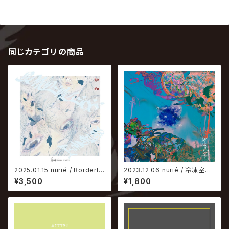
同じカテゴリの商品
2025.01.15 nurié / Borderle
2023.12.06 nurié / 冷凍室の
ss
凝固点は繋ぐ体温
¥3,500
¥1,800