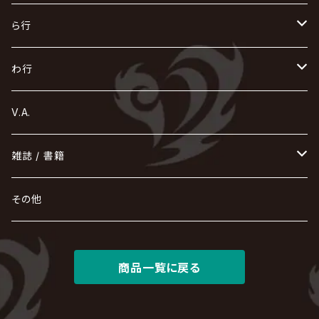
Azavana
イビツ マル
CASCADE
UCHUSENTAI:NOIZ / 宇宙戦隊NOIZ
ギャロ
さくら前線
LM.C
GLAY
J
TAKURO
陰陽座
Kra
Scarlet Valse
ゴールデンボンバー
零[Hz]
NICOLAS
H.U.G
SOPHIA
D
nurié
HERO
THE MICRO HEAD 4N'S
と
ね
ふ
み
や
ら行
Acid Black Cherry
色々な十字架
the GazettE
清春
Sadie
えんそく
GREMLINS
-真天地開闢集団-ジグザグ
DazzlingBAD
SUGIZO
コドモドラゴン
仙台貨物
BUCK-TICK
ZOMBIE / ぞんび
DIAURA
美炎-BIEN-
MAO / マオ from SID
東京花嫁
NETH PRIERE CAIN
Far East Dizain
未完成アリス
ヤミテラ / 外道反逆者ヤミテラ
の
へ
む
ゆ
ら
わ行
Ashmaze.
168 / 葵-168-
GOTCHAROCKA
KIRITO / キリト
XANVALA
GREN / グレン
Sick²
DADAROMA
sukekiyo
CONTRASTZ
BugLug
DaizyStripper
HIZAKI
マガツノート
Tourbillon
NEVERLAND
Fatüm
ミスイ
NoGoD
BabyKingdom
MUCC / ムック
YUKIYA / 藤田幸也
rice
ほ
め
よ
り
わ
V.A.
甘い暴力
蛾と蝶
己龍
黒夢
ジグソウ
逹瑯
SCAPEGOAT
HAZUKI / 葉月
D'ESPAIRSRAY
vistlip
machine
Dawnman
FANTASTIC◇CIRCUS
mitsu
NOCTURNAL BLOODLUST
THE BEETHOVEN
ユナイト
Rides In ReVellion
POIDOL
メトロノーム
Leetspeak monsters
wyse
も
る
雑誌 / 書籍
天照
KAMIJO
シド
DAVID / SUI / 縁
SPLENDID GOD GIRAFFE
花見桜こうき
Develop One's Faculties
ヒッチコック
Magistina Saga
DOG inthePWO
FEST VAINQUEUR
MIMIZUQ
PENICILLIN
Raphael
HOLLOWGRAM
MERRY / メリー
Ricky
我が為
THE MORTAL
Ruiza
れ
hévn
その他
彩冷える -ayabie-
Kaya
SHIVA
DALLE
SLAPSLY / CHIYU
薔薇の宮殿
DIR EN GREY
hide with Spread Beaver / hide
MUSCLE ATTACK
Toshi
梟
MIYAVI
ベル
Luv PARADE
LEZARD
MORRIE
Lucy
0.1gの誤算
ろ
ROCK AND READ
アリス九號. / ALICE NINE. / A9
cali≠gari
JAKIGAN MEISTER
DARRELL
BAROQUE
DEXCORE
HIDE-ZOU
マツタケワークス
商品一覧に戻る
Dolly
Plastic Tree
美良政次
HELLBROTH / ヘルブロス
La'veil MizeriA
RENAME
最上川司
LUNA SEA
the Raid.
Royz
有村竜太朗
河村隆一
Chanty
TAKE NO BREAK
ビバラッシュ
摩天楼オペラ
TЯicKY
Frantic EMIRY
MIRAGE
The Benjamin
LAB.THE BASEMENT / ラボ ザ ベヰスメント
LIBRAVEL / リブラヴェル