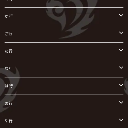
あ
か行
R指定
い
か
さ行
AIOLIN
IKUO
怪人二十面奏
う
き
さ
た行
i.D.A
exist†trace
Kαin
VIRGE / ヴァージュ
KISAKI
ザアザア
え
く
し
た
な行
AKIHIDE
生熊耕治
kein
Waive
キズ
The THIRTEEN
ACE OF SPADES
Crack6
Zeke Deux
DASEIN
お
け
す
ち
な
は行
ACME / アクメ
Initial'L
GACKT
Versailles
KiD
Psycho le Cému
X JAPAN
グラビティ
Z CLEAR
DAIGO
AURORIZE
[ kei ] / 圭
Z CLEAR
CHAQLA.
NIGHTMARE
こ
せ
つ
に
は
ま行
浅葱 / ASAGI
INORAN
KAKUMAY
Verde/
gives
櫻井敦司
LSN / The LEGENDARY SIX NINE
GRIMOIRE
SEESAW
ダウト
OFIAM
仮病
超ジャシー
NAZARE
GOATBED
ゼラ
NiEL
heidi.
そ
て
ぬ
ひ
ま
や行