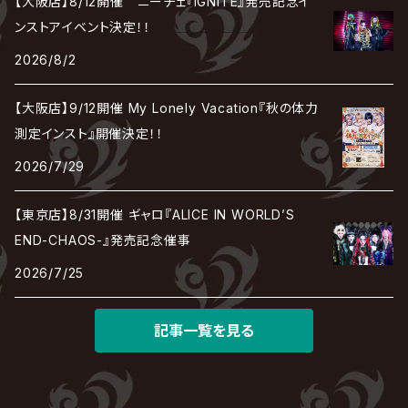
【大阪店】8/12開催 ニーチェ『IGNITE』発売記念イ
Chanty
TAKE NO BREAK
ビバラッシュ
摩天楼オペラ
TЯicKY
Frantic EMIRY
MIRAGE
The Benjamin
LAB.THE BASEMENT / ラボ ザ ベヰスメント
LIBRAVEL / リブラヴェル
ンストアイベント決定！！
REIGN
ロマン急行
ΛrlequiΩ / アルルカン
Janne Da Arc
2026/8/2
DEZERT
THE MADNA
Blu-BiLLioN
ペンタゴン
RAN / 蘭
LIPHLICH
RAZOR
Angelo
sugar
【大阪店】9/12開催 My Lonely Vacation『秋の体力
deadman
MAMA.
BULL ZEICHEN 88
Lill
測定インスト』開催決定！！
LSN / The LEGENDARY SIX NINE
アンティック-珈琲店-
Jupiter
2026/7/29
DEVILOOF
まみれた / MAMIRETA
BULL FIELD
lynch.
アンフィル
JILUKA
【東京店】8/31開催 ギャロ『ALICE IN WORLD’S
DuelJewel
MALICE MIZER
BREAKERZ
RE:INa
END-CHAOS-』発売記念催事
umbrella
JILS
2026/7/25
D'ERLANGER
BLAZE
SHIN
電脳ヒメカ
The Brow Beat
記事一覧を見る
Jin-Machine