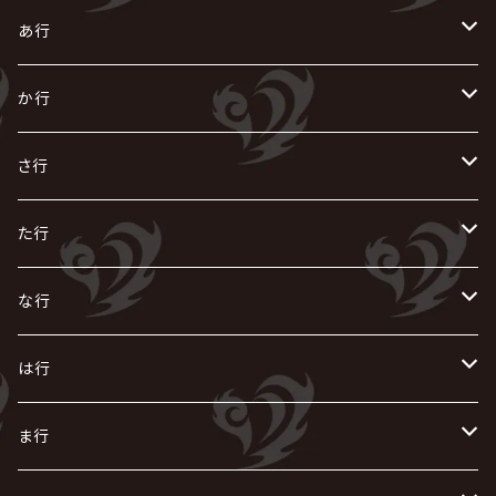
あ行
あ
か行
R指定
い
か
さ行
AIOLIN
IKUO
怪人二十面奏
う
き
さ
た行
i.D.A
exist†trace
Kαin
VIRGE / ヴァージュ
KISAKI
ザアザア
え
く
し
た
な行
AKIHIDE
生熊耕治
kein
Waive
キズ
The THIRTEEN
ACE OF SPADES
Crack6
Zeke Deux
DASEIN
お
け
す
ち
な
は行
ACME / アクメ
Initial'L
GACKT
Versailles
KiD
Psycho le Cému
X JAPAN
グラビティ
Z CLEAR
DAIGO
AURORIZE
[ kei ] / 圭
Z CLEAR
CHAQLA.
NIGHTMARE
こ
せ
つ
に
は
ま行
浅葱 / ASAGI
INORAN
KAKUMAY
Verde/
gives
櫻井敦司
LSN / The LEGENDARY SIX NINE
GRIMOIRE
SEESAW
ダウト
OFIAM
仮病
超ジャシー
NAZARE