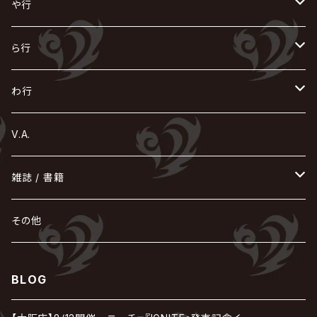
GOATBED
ゼラ
NiEL
heidi.
そ
て
ぬ
ひ
ま
や行
Azavana
イビツ マル
CASCADE
UCHUSENTAI:NOIZ / 宇宙戦隊NOIZ
ギャロ
さくら前線
LM.C
GLAY
J
TAKURO
陰陽座
Kra
Scarlet Valse
ゴールデンボンバー
零[Hz]
NICOLAS
H.U.G
SOPHIA
D
nurié
HERO
THE MICRO HEAD 4N'S
と
ね
ふ
み
や
ら行
Acid Black Cherry
色々な十字架
the GazettE
清春
Sadie
えんそく
gremlins
-真天地開闢集団-ジグザグ
DazzlingBAD
SUGIZO
コドモドラゴン
仙台貨物
BUCK-TICK
ZOMBIE / ぞんび
DIAURA
美炎-BIEN-
MAO / マオ from SID
東京花嫁
NETH PRIERE CAIN
Far East Dizain
未完成アリス
ヤミテラ / 外道反逆者ヤミテラ
の
へ
む
ゆ
ら
わ行
Ashmaze.
168 / 葵-168-
GOTCHAROCKA
KIRITO / キリト
XANVALA
GREN / グレン
Sick²
DADAROMA
sukekiyo
CONTRASTZ
BugLug
DaizyStripper
HIZAKI
マガツノート
Tourbillon
NEVERLAND
Fatüm
ミスイ
NoGoD
BabyKingdom
MUCC / ムック
YUKIYA / 藤田幸也
rice
ほ
め
よ
り
わ
V.A.
甘い暴力
蛾と蝶
己龍
黒夢
ジグソウ
逹瑯
SCAPEGOAT
HAZUKI / 葉月
D'ESPAIRSRAY
vistlip
machine
Dawnman
FANTASTIC◇CIRCUS
mitsu
NOCTURNAL BLOODLUST
THE BEETHOVEN
ユナイト
Rides In ReVellion
POIDOL
メトロノーム
Leetspeak monsters
wyse
も
る
雑誌 / 書籍
天照
KAMIJO
シド
DAVID / SUI / 縁
SPLENDID GOD GIRAFFE
花見桜こうき
Develop One's Faculties
ヒッチコック
Magistina Saga
DOG inthePWO
FEST VAINQUEUR
MIMIZUQ
PENICILLIN
Raphael
HOLLOWGRAM
MERRY / メリー
Ricky
我が為
THE MORTAL
Ruiza
れ
hévn
その他
彩冷える -ayabie-
Kaya
SHIVA
DALLE
SLAPSLY / CHIYU
薔薇の宮殿
DIR EN GREY
hide with Spread Beaver / hide
MUSCLE ATTACK
Toshi
梟
MIYAVI
ベル
Luv PARADE
LEZARD
MORRIE
Lucy
0.1gの誤算
ろ
ROCK AND READ
アリス九號. / ALICE NINE. / A9
cali≠gari
BLOG
JAKIGAN MEISTER
DARRELL
BAROQUE
DEXCORE
HIDE-ZOU
マツタケワークス
Dolly
Plastic Tree
美良政次
HELLBROTH / ヘルブロス
La'veil MizeriA
RENAME
最上川司
LUNA SEA
the Raid.
Royz
有村竜太朗
河村隆一