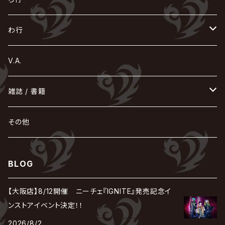
Acid Black Cherry
色々な十字架
the GazettE
清春
Sadie
えんそく
gremlins
-真天地開闢集団-ジグザグ
DazzlingBAD
SUGIZO
コドモドラゴン
仙台貨物
BUCK-TICK
ZOMBIE / ぞんび
DIAURA
美炎-BIEN-
MAO / マオ from SID
東京花嫁
NETH PRIERE CAIN
Far East Dizain
未完成アリス
ヤミテラ / 外道反逆者ヤミテラ
の
へ
む
ゆ
ら
わ行
Ashmaze.
168 / 葵-168-
GOTCHAROCKA
KIRITO / キリト
XANVALA
GREN / グレン
Sick²
DADAROMA
sukekiyo
CONTRASTZ
BugLug
DaizyStripper
HIZAKI
マガツノート
Tourbillon
NEVERLAND
Fatüm
ミスイ
NoGoD
BabyKingdom
MUCC / ムック
YUKIYA / 藤田幸也
rice
ほ
め
よ
り
わ
V.A.
甘い暴力
蛾と蝶
己龍
黒夢
ジグソウ
逹瑯
SCAPEGOAT
HAZUKI / 葉月
D'ESPAIRSRAY
vistlip
machine
Dawnman
FANTASTIC◇CIRCUS
mitsu
NOCTURNAL BLOODLUST
THE BEETHOVEN
ユナイト
Rides In ReVellion
POIDOL
メトロノーム
Leetspeak monsters
wyse
も
る
雑誌 / 書籍
天照
KAMIJO
シド
DAVID / SUI / 縁
SPLENDID GOD GIRAFFE
花見桜こうき
Develop One's Faculties
ヒッチコック
Magistina Saga
DOG inthePWO
FEST VAINQUEUR
MIMIZUQ
PENICILLIN
Raphael
HOLLOWGRAM
MERRY / メリー
Ricky
我が為
THE MORTAL
Ruiza
れ
hévn
その他
彩冷える -ayabie-
Kaya
SHIVA
DALLE
SLAPSLY / CHIYU
薔薇の宮殿
DIR EN GREY
hide with Spread Beaver / hide
MUSCLE ATTACK
Toshi
梟
MIYAVI
ベル
Luv PARADE
LEZARD
MORRIE
Lucy
0.1gの誤算
ろ
ROCK AND READ
アリス九號. / ALICE NINE. / A9
cali≠gari
BLOG
JAKIGAN MEISTER
DARRELL
BAROQUE
DEXCORE
HIDE-ZOU
マツタケワークス
Dolly
Plastic Tree
美良政次
HELLBROTH / ヘルブロス
La'veil MizeriA
RENAME
最上川司
LUNA SEA
the Raid.
Royz
有村竜太朗
河村隆一
【大阪店】8/12開催 ニーチェ『IGNITE』発売記念イ
Chanty
TAKE NO BREAK
ビバラッシュ
摩天楼オペラ
TЯicKY
Frantic EMIRY
MIRAGE
The Benjamin
LAB.THE BASEMENT / ラボ ザ ベヰスメント
LIBRAVEL / リブラヴェル
ンストアイベント決定！！
REIGN
Rorschach.inc
ΛrlequiΩ / アルルカン
Janne Da Arc
2026/8/2