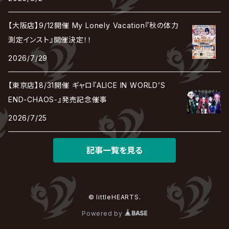
DEZERT
THE MADNA
Blu-BiLLioN
ペンタゴン
RAN / 蘭
LIPHLICH
RAZOR
ロマン急行
Angelo
sugar
【大阪店】9/12開催 My Lonely Vacation『秋の体力
deadman
MAMA.
BULL ZEICHEN 88
Lill
測定インスト』開催決定！！
LSN / The LEGENDARY SIX NINE
アンティック-珈琲店-
Jupiter
2026/7/29
DEVILOOF
まみれた / MAMIRETA
BULL FIELD
lynch.
アンフィル
JILUKA
【東京店】8/31開催 ギャロ『ALICE IN WORLD’S
DuelJewel
MALICE MIZER
BREAKERZ
RE:INa
END-CHAOS-』発売記念催事
umbrella
JILS
2026/7/25
D'ERLANGER
BLAZE
SHIN
電脳ヒメカ
The Brow Beat
記事一覧を見る
Jin-Machine
© littleHEARTS.
Powered by