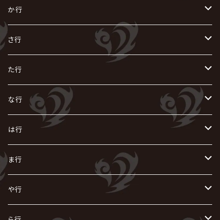
あ
か行
R指定
い
か
さ行
AIOLIN
IKUO
怪人二十面奏
う
き
さ
た行
i.D.A
exist†trace
Kαin
VIRGE / ヴァージュ
KISAKI
ザアザア
え
く
し
た
な行
AKIHIDE
生熊耕治
kein
Waive
キズ
The THIRTEEN
ACE OF SPADES
Crack6
Zeke Deux
DASEIN
お
け
す
ち
な
は行
ACME / アクメ
Initial'L
GACKT
Versailles
KiD
Psycho le Cému
X JAPAN
グラビティ
Z CLEAR
DAIGO
AURORIZE
[ kei ] / 圭
Z CLEAR
CHAQLA.
NIGHTMARE
こ
せ
つ
に
は
ま行
浅葱 / ASAGI
INORAN
KAKUMAY
Verde/
gives
櫻井敦司
LSN / The LEGENDARY SIX NINE
GRIMOIRE
SEESAW
ダウト
OFIAM
仮病
超ジャシー
NAZARE
GOATBED
ゼラ
NiEL
heidi.
そ
て
ぬ
ひ
ま
や行
Azavana
イビツ マル
CASCADE
UCHUSENTAI:NOIZ / 宇宙戦隊NOIZ
ギャロ
さくら前線
LM.C
GLAY
J
TAKURO
陰陽座
Kra
Scarlet Valse
ゴールデンボンバー
零[Hz]
NICOLAS
H.U.G
SOPHIA
D
nurié
HERO
THE MICRO HEAD 4N'S
と
ね
ふ
み
や
ら行