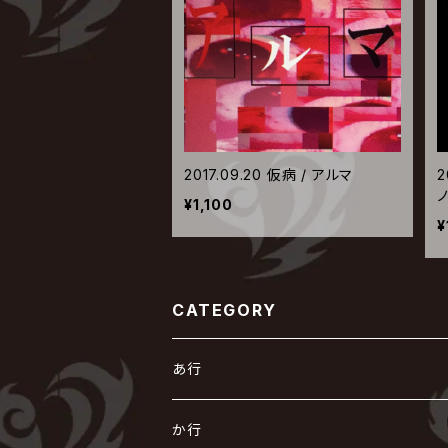
2017.09.20 仮病 / アルマ
2
¥1,100
¥
CATEGORY
あ行
あ
か行