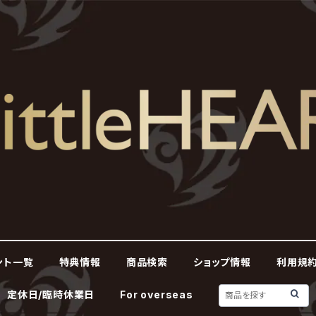
ント一覧
特典情報
商品検索
ショップ情報
利用規約
定休日/臨時休業日
For overseas