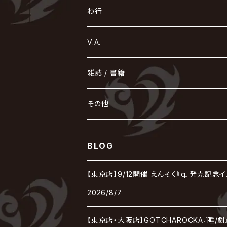
えんそく
gremlins
-真天地開闢集団-ジグザグ
DazzlingBAD
SUGIZO
コドモドラゴン
仙台貨物
BUCK-TICK
ZOMBIE / ぞんび
DIAURA
美炎-BIEN-
MAO / マオ from SID
東京花嫁
NETH PRIERE CAIN
Far East Dizain
未完成アリス
ヤミテラ / 外道反逆者ヤミテラ
の
へ
む
ゆ
ら
わ行
Ashmaze.
168 / 葵-168-
GOTCHAROCKA
KIRITO / キリト
XANVALA
GREN / グレン
Sick²
DADAROMA
sukekiyo
CONTRASTZ
BugLug
DaizyStripper
HIZAKI
マガツノート
Tourbillon
NEVERLAND
Fatüm
ミスイ
NoGoD
BabyKingdom
MUCC / ムック
YUKIYA / 藤田幸也
rice
ほ
め
よ
り
わ
V.A.
甘い暴力
蛾と蝶
己龍
黒夢
ジグソウ
逹瑯
SCAPEGOAT
HAZUKI / 葉月
D'ESPAIRSRAY
vistlip
machine
Dawnman
FANTASTIC◇CIRCUS
mitsu
NOCTURNAL BLOODLUST
THE BEETHOVEN
ユナイト
Rides In ReVellion
POIDOL
メトロノーム
Leetspeak monsters
wyse
も
る
雑誌 / 書籍
天照
KAMIJO
シド
DAVID / SUI / 縁
SPLENDID GOD GIRAFFE
花見桜こうき
Develop One's Faculties
ヒッチコック
Magistina Saga
DOG inthePWO
FEST VAINQUEUR
MIMIZUQ
PENICILLIN
Raphael
HOLLOWGRAM
MERRY / メリー
Ricky
我が為
THE MORTAL
Ruiza
れ
hévn
その他
彩冷える -ayabie-
Kaya
SHIVA
DALLE
SLAPSLY / CHIYU
薔薇の宮殿
DIR EN GREY
hide with Spread Beaver / hide
MUSCLE ATTACK
Toshi
梟
MIYAVI
ベル
Luv PARADE
LEZARD
MORRIE
Lucy
0.1gの誤算
ろ
ROCK AND READ
アリス九號. / ALICE NINE. / A9
cali≠gari
BLOG
JAKIGAN MEISTER
DARRELL
BAROQUE
DEXCORE
HIDE-ZOU
マツタケワークス
Dolly
Plastic Tree
美良政次
HELLBROTH / ヘルブロス
La'veil MizeriA
RENAME
最上川司
LUNA SEA
the Raid.
Royz
有村竜太朗
河村隆一
【東京店】9/12開催 えんそく『q』発売記念
Chanty
TAKE NO BREAK
ビバラッシュ
摩天楼オペラ
TЯicKY
Frantic EMIRY
MIRAGE
The Benjamin
LAB.THE BASEMENT / ラボ ザ ベヰスメント
LIBRAVEL / リブラヴェル
REIGN
2026/8/7
Rorschach.inc
ΛrlequiΩ / アルルカン
Janne Da Arc
DEZERT
THE MADNA
Blu-BiLLioN
ペンタゴン
RAN / 蘭
LIPHLICH
RAZOR
【東京店・大阪店】GOTCHAROCKA『睡/
ロマン急行
Angelo