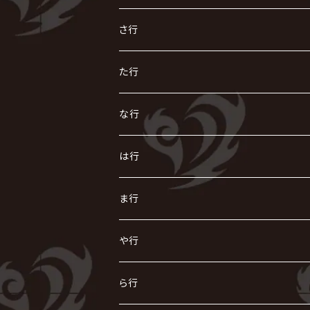
R指定
い
か
さ行
AIOLIN
IKUO
怪人二十面奏
う
き
さ
た行
i.D.A
exist†trace
Kαin
VIRGE / ヴァージュ
KISAKI
ザアザア
え
く
し
た
な行
AKIHIDE
生熊耕治
kein
Waive
キズ
The THIRTEEN
ACE OF SPADES
Crack6
Zeke Deux
DASEIN
お
け
す
ち
な
は行
ACME / アクメ
Initial'L
GACKT
Versailles
KiD
Psycho le Cému
X JAPAN
グラビティ
Z CLEAR
DAIGO
AURORIZE
[ kei ] / 圭
Z CLEAR
CHAQLA.
NIGHTMARE
こ
せ
つ
に
は
ま行
浅葱 / ASAGI
INORAN
KAKUMAY
Verde/
gives
櫻井敦司
LSN / The LEGENDARY SIX NINE
GRIMOIRE
SEESAW
ダウト
OFIAM
仮病
超ジャシー
NAZARE
GOATBED
ゼラ
NiEL
heidi.
そ
て
ぬ
ひ
ま
や行
Azavana
イビツ マル
CASCADE
UCHUSENTAI:NOIZ / 宇宙戦隊NOIZ
ギャロ
さくら前線
LM.C
GLAY
J
TAKURO
陰陽座
Kra
Scarlet Valse
ゴールデンボンバー
零[Hz]
NICOLAS
H.U.G
SOPHIA
D
nurié
HERO
THE MICRO HEAD 4N'S
と
ね
ふ
み
や
ら行
Acid Black Cherry
色々な十字架
the GazettE
清春
Sadie