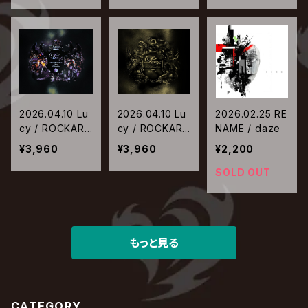
2026.04.10 Lu
2026.04.10 Lu
2026.02.25 RE
cy / ROCKARO
cy / ROCKARO
NAME / daze
LLICA Ⅱ
LLICA
¥3,960
¥3,960
¥2,200
SOLD OUT
もっと見る
CATEGORY