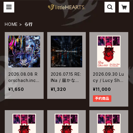
HOME
ら行
2026.08.08 R
2026.07.15 RE:
2026.09.30 Lu
orschach.inc /
lNa / 届かなか
cy / Lucy Sho
Cinderella
ったすべての夜
w 003 ～Shou
¥1,650
¥1,320
¥11,000
に
t, Speed, Sha
予約商品
ke Your Rock
arollica～【Blu-
ray完全生産限
定盤】