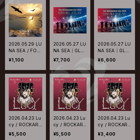
トラック
2026.05.29 LU
2026.05.27 LU
2026.05.27 LU
NA SEA / FOR
NA SEA｜GLAY
NA SEA｜GLAY
EVER
/ The Millenni
/ The Millenni
¥1,100
¥7,700
¥6,600
um Eve 2025 i
um Eve 2025 i
n Tokyo Dom
n Tokyo Dom
e【通常盤Blu-ra
e【通常盤DVD】
y】
2026.04.23 Lu
2026.04.23 Lu
2026.04.23 Lu
cy / ROCKARO
cy / ROCKARO
cy / ROCKARO
LLICA Ⅲ【完全
LLICA Ⅲ【完全
LLICA Ⅲ【通常
¥5,500
¥5,500
¥3,400
生産限定盤A】
生産限定盤B】
盤】