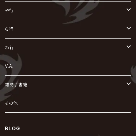
浅葱 / ASAGI
INORAN
KAKUMAY
Verde/
gives
櫻井敦司
LSN / The LEGENDARY SIX NINE
GRIMOIRE
SEESAW
ダウト
OFIAM
仮病
超ジャシー
NAZARE
GOATBED
ゼラ
NiEL
heidi.
そ
て
ぬ
ひ
ま
や行
Azavana
イビツ マル
CASCADE
UCHUSENTAI:NOIZ / 宇宙戦隊NOIZ
ギャロ
さくら前線
LM.C
GLAY
J
TAKURO
陰陽座
Kra
Scarlet Valse
ゴールデンボンバー
零[Hz]
NICOLAS
H.U.G
SOPHIA
D
nurié
HERO
THE MICRO HEAD 4N'S
と
ね
ふ
み
や
ら行
Acid Black Cherry
色々な十字架
the GazettE
清春
Sadie
えんそく
gremlins
-真天地開闢集団-ジグザグ
DazzlingBAD
SUGIZO
コドモドラゴン
仙台貨物
BUCK-TICK
ZOMBIE / ぞんび
DIAURA
美炎-BIEN-
MAO / マオ from SID
東京花嫁
NETH PRIERE CAIN
Far East Dizain
未完成アリス
ヤミテラ / 外道反逆者ヤミテラ
の
へ
む
ゆ
ら
わ行
Ashmaze.
168 / 葵-168-
GOTCHAROCKA
KIRITO / キリト
XANVALA
GREN / グレン
Sick²
DADAROMA
sukekiyo
CONTRASTZ
BugLug
DaizyStripper
HIZAKI
マガツノート
Tourbillon
NEVERLAND
Fatüm
ミスイ
NoGoD
BabyKingdom
MUCC / ムック
YUKIYA / 藤田幸也
rice
ほ
め
よ
り
わ
V.A.
甘い暴力
蛾と蝶
己龍
黒夢
ジグソウ
逹瑯
SCAPEGOAT
HAZUKI / 葉月
D'ESPAIRSRAY
vistlip
machine
Dawnman
FANTASTIC◇CIRCUS
mitsu
NOCTURNAL BLOODLUST
THE BEETHOVEN
ユナイト
Rides In ReVellion
POIDOL
メトロノーム
Leetspeak monsters
wyse
も
る
雑誌 / 書籍
天照
KAMIJO
シド
DAVID / SUI / 縁
SPLENDID GOD GIRAFFE
花見桜こうき
Develop One's Faculties
ヒッチコック
Magistina Saga
DOG inthePWO
FEST VAINQUEUR
MIMIZUQ
PENICILLIN
Raphael
HOLLOWGRAM
MERRY / メリー
Ricky
我が為
THE MORTAL
Ruiza
れ
hévn
その他
彩冷える -ayabie-
Kaya
SHIVA
DALLE
SLAPSLY / CHIYU
薔薇の宮殿
DIR EN GREY
hide with Spread Beaver / hide
MUSCLE ATTACK
Toshi
梟
MIYAVI
ベル
Luv PARADE
LEZARD
MORRIE
Lucy
0.1gの誤算
ろ
ROCK AND READ
アリス九號. / ALICE NINE. / A9
cali≠gari
BLOG
JAKIGAN MEISTER
DARRELL
BAROQUE
DEXCORE
HIDE-ZOU
マツタケワークス
Dolly
Plastic Tree
美良政次
HELLBROTH / ヘルブロス
La'veil MizeriA
RENAME