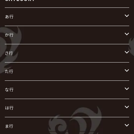
あ行
あ
か行
R指定
い
か
さ行
AIOLIN
IKUO
怪人二十面奏
う
き
さ
た行
i.D.A
exist†trace
Kαin
VIRGE / ヴァージュ
KISAKI
ザアザア
え
く
し
た
な行
AKIHIDE
生熊耕治
kein
Waive
キズ
The THIRTEEN
ACE OF SPADES
Crack6
Zeke Deux
DASEIN
お
け
す
ち
な
は行
ACME / アクメ
Initial'L
GACKT
Versailles
KiD
Psycho le Cému
X JAPAN
グラビティ
Z CLEAR
DAIGO
AURORIZE
[ kei ] / 圭
Z CLEAR
CHAQLA.
NIGHTMARE
こ
せ
つ
に
は
ま行