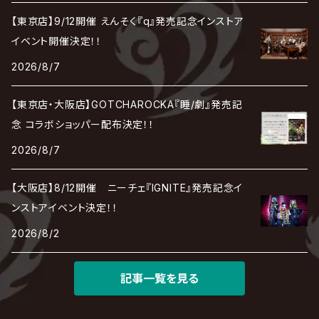
最上川司
LUNA SEA
the Raid.
Royz
有村竜太朗
河村隆一
【東京店】9/12開催 えんそく『q』発売記念インストア
Chanty
TAKE NO BREAK
ビバラッシュ
摩天楼オペラ
TЯicKY
Frantic EMIRY
MIRAGE
The Benjamin
LAB.THE BASEMENT / ラボ ザ ベヰスメント
LIBRAVEL / リブラヴェル
イベント開催決定！！
REIGN
Rorschach.inc
ΛrlequiΩ / アルルカン
Janne Da Arc
2026/8/7
DEZERT
THE MADNA
Blu-BiLLioN
ペンタゴン
RAN / 蘭
LIPHLICH
RAZOR
ロマン急行
Angelo
sugar
【東京店・大阪店】GOTCHAROCKA『睡/劇』発売記
deadman
MAMA.
BULL ZEICHEN 88
Lill
念 コラボショッパー配布決定！！
LSN / The LEGENDARY SIX NINE
アンティック-珈琲店-
Jupiter
2026/8/7
DEVILOOF
まみれた / MAMIRETA
BULL FIELD
lynch.
アンフィル
JILUKA
【大阪店】8/12開催 ニーチェ『IGNITE』発売記念イ
DuelJewel
MALICE MIZER
BREAKERZ
RE:INa
ンストアイベント決定！！
umbrella
JILS
2026/8/2
D'ERLANGER
BLAZE
SHIN
電脳ヒメカ
The Brow Beat
記事一覧を見る
Jin-Machine