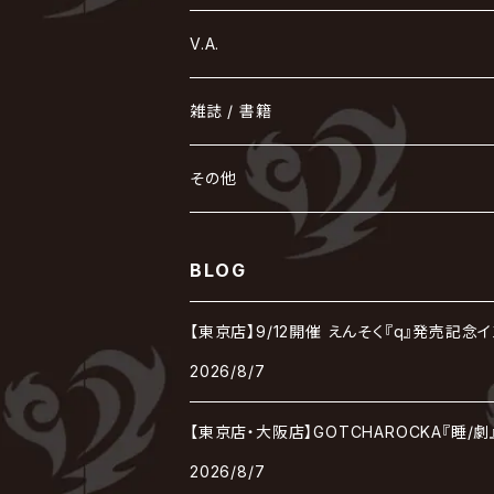
Ashmaze.
168 / 葵-168-
GOTCHAROCKA
KIRITO / キリト
XANVALA
GREN / グレン
Sick²
DADAROMA
sukekiyo
CONTRASTZ
BugLug
DaizyStripper
HIZAKI
マガツノート
Tourbillon
NEVERLAND
Fatüm
ミスイ
NoGoD
BabyKingdom
MUCC / ムック
YUKIYA / 藤田幸也
rice
ほ
め
よ
り
わ
V.A.
甘い暴力
蛾と蝶
己龍
黒夢
ジグソウ
逹瑯
SCAPEGOAT
HAZUKI / 葉月
D'ESPAIRSRAY
vistlip
machine
Dawnman
FANTASTIC◇CIRCUS
mitsu
NOCTURNAL BLOODLUST
THE BEETHOVEN
ユナイト
Rides In ReVellion
POIDOL
メトロノーム
Leetspeak monsters
wyse
も
る
雑誌 / 書籍
天照
KAMIJO
シド
DAVID / SUI / 縁
SPLENDID GOD GIRAFFE
花見桜こうき
Develop One's Faculties
ヒッチコック
Magistina Saga
DOG inthePWO
FEST VAINQUEUR
MIMIZUQ
PENICILLIN
Raphael
HOLLOWGRAM
MERRY / メリー
Ricky
我が為
THE MORTAL
Ruiza
れ
hévn
その他
彩冷える -ayabie-
Kaya
SHIVA
DALLE
SLAPSLY / CHIYU
薔薇の宮殿
DIR EN GREY
hide with Spread Beaver / hide
MUSCLE ATTACK
Toshi
梟
MIYAVI
ベル
Luv PARADE
LEZARD
MORRIE
Lucy
0.1gの誤算
ろ
ROCK AND READ
アリス九號. / ALICE NINE. / A9
cali≠gari
BLOG
JAKIGAN MEISTER
DARRELL
BAROQUE
DEXCORE
HIDE-ZOU
マツタケワークス
Dolly
Plastic Tree
美良政次
HELLBROTH / ヘルブロス
La'veil MizeriA
RENAME
最上川司
LUNA SEA
the Raid.
Royz
有村竜太朗
河村隆一
【東京店】9/12開催 えんそく『q』発売記念
Chanty
TAKE NO BREAK
ビバラッシュ
摩天楼オペラ
TЯicKY
Frantic EMIRY
MIRAGE
The Benjamin
LAB.THE BASEMENT / ラボ ザ ベヰスメント
LIBRAVEL / リブラヴェル
REIGN
2026/8/7
Rorschach.inc
ΛrlequiΩ / アルルカン
Janne Da Arc
DEZERT
THE MADNA
Blu-BiLLioN
ペンタゴン
RAN / 蘭
LIPHLICH
RAZOR
【東京店・大阪店】GOTCHAROCKA『睡/
ロマン急行
Angelo
sugar
deadman
MAMA.
2026/8/7
BULL ZEICHEN 88
Lill
LSN / The LEGENDARY SIX NINE