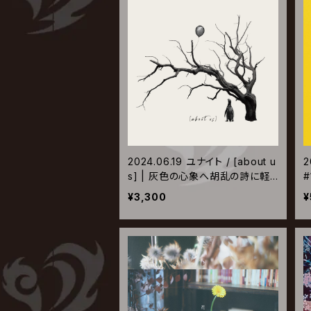
2024.06.19 ユナイト / [about u
2
s] | 灰色の心象へ胡乱の詩に軽
#
い音
¥3,300
¥