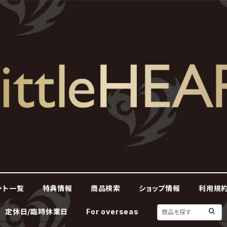
ント一覧
特典情報
商品検索
ショップ情報
利用規約
定休日/臨時休業日
For overseas