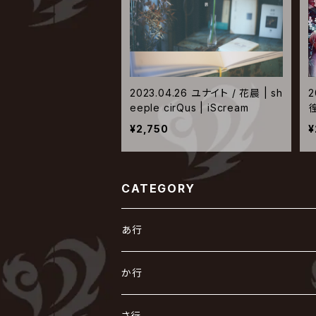
2023.04.26 ユナイト / 花晨 | sh
2
eeple cirQus | iScream
¥2,750
¥
CATEGORY
あ行
あ
か行
R指定
い
か
さ行