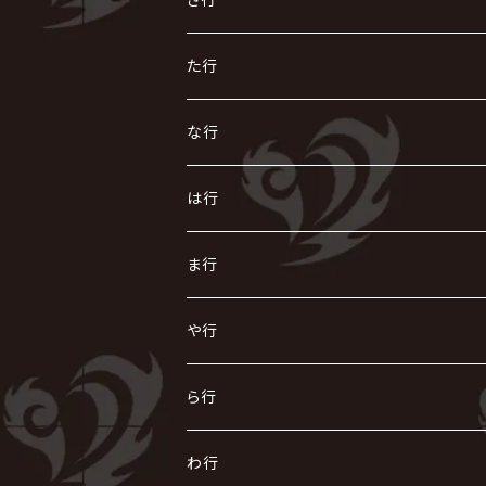
AIOLIN
IKUO
怪人二十面奏
う
き
さ
た行
i.D.A
exist†trace
Kαin
VIRGE / ヴァージュ
KISAKI
ザアザア
え
く
し
た
な行
AKIHIDE
生熊耕治
kein
Waive
キズ
The THIRTEEN
ACE OF SPADES
Crack6
Zeke Deux
DASEIN
お
け
す
ち
な
は行
ACME / アクメ
Initial'L
GACKT
Versailles
KiD
Psycho le Cému
X JAPAN
グラビティ
Z CLEAR
DAIGO
AURORIZE
[ kei ] / 圭
Z CLEAR
CHAQLA.
NIGHTMARE
こ
せ
つ
に
は
ま行
浅葱 / ASAGI
INORAN
KAKUMAY
Verde/
gives
櫻井敦司
LSN / The LEGENDARY SIX NINE
GRIMOIRE
SEESAW
ダウト
OFIAM
仮病
超ジャシー
NAZARE
GOATBED
ゼラ
NiEL
heidi.
そ
て
ぬ
ひ
ま
や行
Azavana
イビツ マル
CASCADE
UCHUSENTAI:NOIZ / 宇宙戦隊NOIZ
ギャロ
さくら前線
LM.C
GLAY
J
TAKURO
陰陽座
Kra
Scarlet Valse
ゴールデンボンバー
零[Hz]
NICOLAS
H.U.G
SOPHIA
D
nurié
HERO
THE MICRO HEAD 4N'S
と
ね
ふ
み
や
ら行
Acid Black Cherry
色々な十字架
the GazettE
清春
Sadie
えんそく
gremlins
-真天地開闢集団-ジグザグ
DazzlingBAD
SUGIZO
コドモドラゴン
仙台貨物
BUCK-TICK
ZOMBIE / ぞんび
DIAURA
美炎-BIEN-
MAO / マオ from SID
東京花嫁
NETH PRIERE CAIN
Far East Dizain
未完成アリス
ヤミテラ / 外道反逆者ヤミテラ
の
へ
む
ゆ
ら
わ行