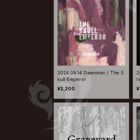
2024.08.14 Dawnman / The S
2
kull Emperor
r
¥2,200
¥