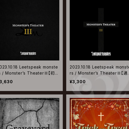
023.10.18 Leetspeak monste
2023.10.18 Leetspeak monst
s / Monster’s TheaterⅢ【初回
rs / Monster’s TheaterⅢ【
盤】
盤】
3,630
¥3,300