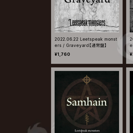
2022.06.22 Leetspeak monst
2
ers / Graveyard【通常盤】
e
¥1,760
¥