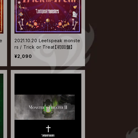
e
2021.10.20 Leetspeak monste
rs / Trick or Treat【初回盤】
¥2,090