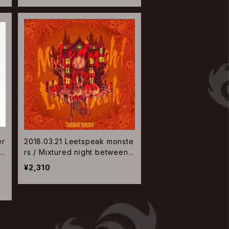
er
2018.03.21 Leetspeak monste
rs / Mixtured night between L
ife and Death【通常盤】
¥2,310