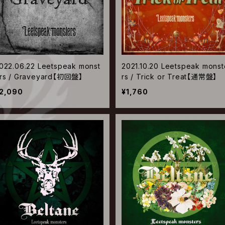
022.06.22 Leetspeak monst
2021.10.20 Leetspeak monst
rs / Graveyard【初回盤】
rs / Trick or Treat【通常盤】
2,090
¥1,760