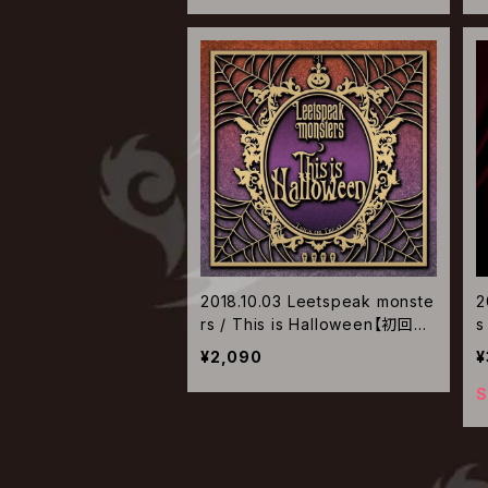
2018.10.03 Leetspeak monste
2
rs / This is Halloween【初回限
s
定盤】
¥2,090
¥
S