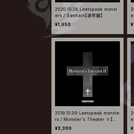
2020.10.28 Leetspeak monst
2
ers / Samhain【通常盤】
e
¥1,650
¥
2019.10.09 Leetspeak monste
2
rs / Monster's Theater Ⅱ【通
e
常盤】
¥3,300
¥