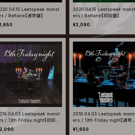
020.04.15 Leetspeak monst
2020.04.15 Leetspeak mons
rs / Beltane【通常盤】
ers / Beltane【初回盤】
1,650
¥2,090
019.04.03 Leetspeak monst
2019.04.03 Leetspeak mons
rs / 13th Friday night【初回
ers / 13th Friday night【通常
盤】
盤】
2,090
¥1,650