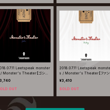
018.07.11 Leetspeak monster
2018.07.11 Leetspeak monst
 / Monster's Theater【ゴシッ
s / Monster's Theater【ファン
ク盤】
タジー盤】
3,740
¥3,410
OLD OUT
SOLD OUT