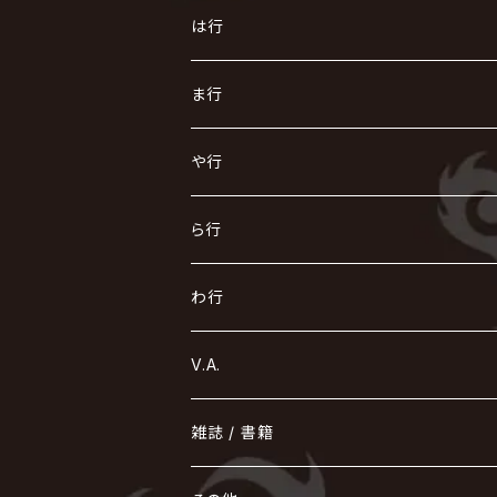
AKIHIDE
生熊耕治
kein
Waive
キズ
The THIRTEEN
ACE OF SPADES
Crack6
Zeke Deux
DASEIN
お
け
す
ち
な
は行
ACME / アクメ
Initial'L
GACKT
Versailles
KiD
Psycho le Cému
X JAPAN
グラビティ
Z CLEAR
DAIGO
AURORIZE
[ kei ] / 圭
Z CLEAR
CHAQLA.
NIGHTMARE
こ
せ
つ
に
は
ま行
浅葱 / ASAGI
INORAN
KAKUMAY
Verde/
gives
櫻井敦司
LSN / The LEGENDARY SIX NINE
GRIMOIRE
SEESAW
ダウト
OFIAM
仮病
超ジャシー
NAZARE
GOATBED
ゼラ
NiEL
heidi.
そ
て
ぬ
ひ
ま
や行
Azavana
イビツ マル
CASCADE
UCHUSENTAI:NOIZ / 宇宙戦隊NOIZ
ギャロ
さくら前線
LM.C
GLAY
J
TAKURO
陰陽座
Kra
Scarlet Valse
ゴールデンボンバー
零[Hz]
NICOLAS
H.U.G
SOPHIA
D
nurié
HERO
THE MICRO HEAD 4N'S
と
ね
ふ
み
や
ら行
Acid Black Cherry
色々な十字架
the GazettE
清春
Sadie
えんそく
GREMLINS
-真天地開闢集団-ジグザグ
DazzlingBAD
SUGIZO
コドモドラゴン
仙台貨物
BUCK-TICK
ZOMBIE / ぞんび
DIAURA
美炎-BIEN-
MAO / マオ from SID
東京花嫁
NETH PRIERE CAIN
Far East Dizain
未完成アリス
ヤミテラ / 外道反逆者ヤミテラ
の
へ
む
ゆ
ら
わ行
Ashmaze.
168 / 葵-168-
GOTCHAROCKA
KIRITO / キリト
XANVALA
GREN / グレン
Sick²
DADAROMA
sukekiyo
CONTRASTZ
BugLug
DaizyStripper
HIZAKI
マガツノート
Tourbillon
NEVERLAND
Fatüm
ミスイ
NoGoD
BabyKingdom
MUCC / ムック
YUKIYA / 藤田幸也
rice
ほ
め
よ
り
わ
V.A.
甘い暴力
蛾と蝶
己龍
黒夢
ジグソウ
逹瑯
SCAPEGOAT
HAZUKI / 葉月
D'ESPAIRSRAY
vistlip
machine
Dawnman
FANTASTIC◇CIRCUS
mitsu
NOCTURNAL BLOODLUST
THE BEETHOVEN
ユナイト
Rides In ReVellion
POIDOL
メトロノーム
Leetspeak monsters
wyse
も
る
雑誌 / 書籍
天照
KAMIJO
シド
DAVID / SUI / 縁
SPLENDID GOD GIRAFFE
花見桜こうき
Develop One's Faculties
ヒッチコック
Magistina Saga
DOG inthePWO
FEST VAINQUEUR
MIMIZUQ
PENICILLIN
Raphael
HOLLOWGRAM
MERRY / メリー
Ricky
我が為
THE MORTAL
Ruiza