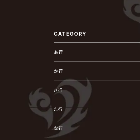
CATEGORY
あ行
あ
か行
R指定
い
か
さ行
AIOLIN
IKUO
怪人二十面奏
う
き
さ
た行
i.D.A
exist†trace
Kαin
VIRGE / ヴァージュ
KISAKI
ザアザア
え
く
し
た
な行