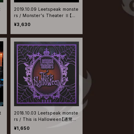
t
2019.10.09 Leetspeak monste
rs / Monster's Theater Ⅱ【初
回盤】
¥3,630
t
2018.10.03 Leetspeak monste
rs / This is Halloween【通常
盤】
¥1,650