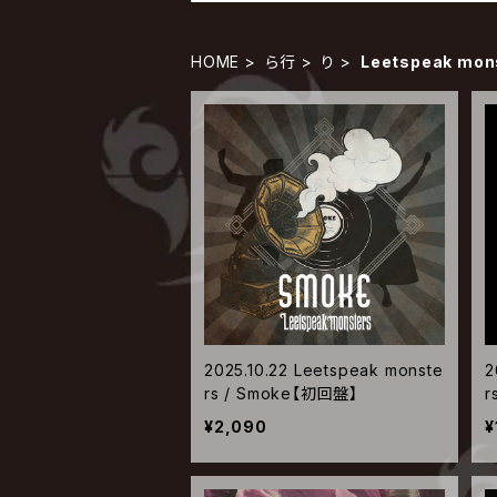
HOME
ら行
り
Leetspeak mon
2025.10.22 Leetspeak monste
2
rs / Smoke【初回盤】
r
¥2,090
¥