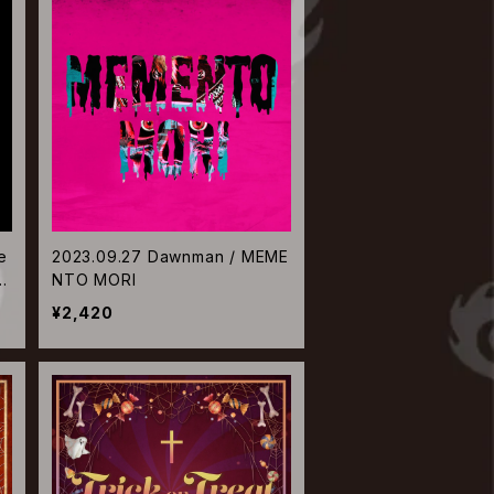
e
2023.09.27 Dawnman / MEME
通常
NTO MORI
¥2,420