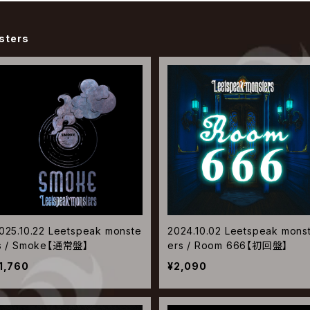
sters
025.10.22 Leetspeak monste
2024.10.02 Leetspeak mons
s / Smoke【通常盤】
ers / Room 666【初回盤】
1,760
¥2,090