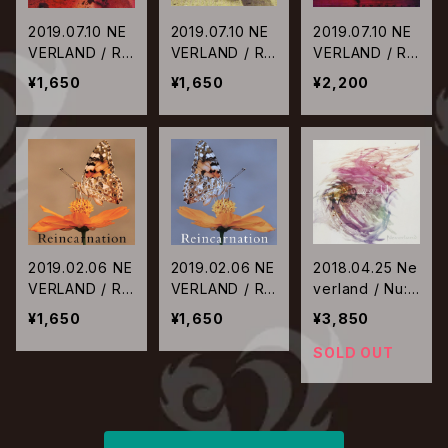
2019.07.10 NE
2019.07.10 NE
2019.07.10 NE
VERLAND / R.I.
VERLAND / R.I.
VERLAND / R.I.
P【通常盤B】
P【通常盤A】
P【初回限定盤】
¥1,650
¥1,650
¥2,200
2019.02.06 NE
2019.02.06 NE
2018.04.25 Ne
VERLAND / Re
VERLAND / Re
verland / Nu:w
incarnation【通
incarnation【通
orld【初回限定
¥1,650
¥1,650
¥3,850
常盤B】
常盤A】
盤‐Adam‐】
SOLD OUT