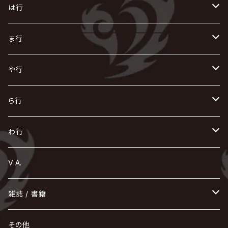
生熊耕治
kein
Waive
キズ
The THIRTEEN
ACE OF SPADES
Crack6
Zeke Deux
DASEIN
お
け
す
ち
な
は行
ACME / アクメ
Initial'L
GACKT
Versailles
KiD
Psycho le Cému
X JAPAN
グラビティ
Z CLEAR
DAIGO
AURORIZE
[ kei ] / 圭
Z CLEAR
CHAQLA.
NIGHTMARE
こ
せ
つ
に
は
ま行
浅葱 / ASAGI
INORAN
KAKUMAY
Verde/
gives
櫻井敦司
LSN / The LEGENDARY SIX NINE
GRIMOIRE
SEESAW
ダウト
OFIAM
仮病
超ジャシー
NAZARE
GOATBED
ゼラ
NiEL
heidi.
そ
て
ぬ
ひ
ま
や行
Azavana
イビツ マル
CASCADE
UCHUSENTAI:NOIZ / 宇宙戦隊NOIZ
ギャロ
さくら前線
LM.C
GLAY
J
TAKURO
陰陽座
Kra
Scarlet Valse
ゴールデンボンバー
零[Hz]
NICOLAS
H.U.G
SOPHIA
D
nurié
HERO
THE MICRO HEAD 4N'S
と
ね
ふ
み
や
ら行
Acid Black Cherry
色々な十字架
the GazettE
清春
Sadie
えんそく
gremlins
-真天地開闢集団-ジグザグ
DazzlingBAD
SUGIZO
コドモドラゴン
仙台貨物
BUCK-TICK
ZOMBIE / ぞんび
DIAURA
美炎-BIEN-
MAO / マオ from SID
東京花嫁
NETH PRIERE CAIN
Far East Dizain
未完成アリス
ヤミテラ / 外道反逆者ヤミテラ
の
へ
む
ゆ
ら
わ行
Ashmaze.
168 / 葵-168-
GOTCHAROCKA
KIRITO / キリト
XANVALA
GREN / グレン
Sick²
DADAROMA
sukekiyo
CONTRASTZ
BugLug
DaizyStripper
HIZAKI
マガツノート
Tourbillon
NEVERLAND
Fatüm
ミスイ
NoGoD
BabyKingdom
MUCC / ムック
YUKIYA / 藤田幸也
rice
ほ
め
よ
り
わ
V.A.
甘い暴力
蛾と蝶
己龍
黒夢
ジグソウ
逹瑯
SCAPEGOAT
HAZUKI / 葉月
D'ESPAIRSRAY
vistlip
machine
Dawnman
FANTASTIC◇CIRCUS
mitsu
NOCTURNAL BLOODLUST
THE BEETHOVEN
ユナイト
Rides In ReVellion
POIDOL
メトロノーム
Leetspeak monsters
wyse
も
る
雑誌 / 書籍
天照
KAMIJO
シド
DAVID / SUI / 縁
SPLENDID GOD GIRAFFE
花見桜こうき
Develop One's Faculties
ヒッチコック
Magistina Saga
DOG inthePWO
FEST VAINQUEUR
MIMIZUQ
PENICILLIN
Raphael
HOLLOWGRAM
MERRY / メリー
Ricky
我が為
THE MORTAL
Ruiza
れ
hévn
その他