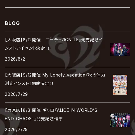
彩冷える -ayabie-
Kaya
SHIVA
DALLE
SLAPSLY / CHIYU
薔薇の宮殿
DIR EN GREY
hide with Spread Beaver / hide
MUSCLE ATTACK
Toshi
梟
MIYAVI
ベル
Luv PARADE
LEZARD
MORRIE
Lucy
0.1gの誤算
ろ
ROCK AND READ
アリス九號. / ALICE NINE. / A9
cali≠gari
BLOG
JAKIGAN MEISTER
DARRELL
BAROQUE
DEXCORE
HIDE-ZOU
マツタケワークス
Dolly
Plastic Tree
美良政次
HELLBROTH / ヘルブロス
La'veil MizeriA
RENAME
最上川司
LUNA SEA
the Raid.
Royz
有村竜太朗
河村隆一
【大阪店】8/12開催 ニーチェ『IGNITE』発売記念イ
Chanty
TAKE NO BREAK
ビバラッシュ
摩天楼オペラ
TЯicKY
Frantic EMIRY
MIRAGE
The Benjamin
LAB.THE BASEMENT / ラボ ザ ベヰスメント
LIBRAVEL / リブラヴェル
ンストアイベント決定！！
REIGN
Rorschach.inc
ΛrlequiΩ / アルルカン
Janne Da Arc
2026/8/2
DEZERT
THE MADNA
Blu-BiLLioN
ペンタゴン
RAN / 蘭
LIPHLICH
RAZOR
ロマン急行
Angelo
sugar
【大阪店】9/12開催 My Lonely Vacation『秋の体力
deadman
MAMA.
BULL ZEICHEN 88
Lill
測定インスト』開催決定！！
LSN / The LEGENDARY SIX NINE
アンティック-珈琲店-
Jupiter
2026/7/29
DEVILOOF
まみれた / MAMIRETA
BULL FIELD
lynch.
アンフィル
JILUKA
【東京店】8/31開催 ギャロ『ALICE IN WORLD’S
DuelJewel
MALICE MIZER
BREAKERZ
RE:INa
END-CHAOS-』発売記念催事
umbrella
JILS
2026/7/25
D'ERLANGER
BLAZE