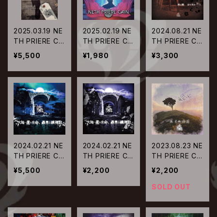
2025.03.19 NE
2025.02.19 NE
2024.08.21 NE
TH PRIERE CAI
TH PRIERE CAI
TH PRIERE CAI
N / 6周年記念
N / 神の啓示、
N / 潜ム闇、迫リ
¥5,500
¥1,980
¥3,300
単独公演 TOU
月光の聖女
来ル狂気
R2024「黒ノ傷
跡-TOUR FINA
L東京編-」 202
4.11.28赤羽ReN
Y alpha
2024.02.21 NE
2024.02.21 NE
2023.08.23 NE
TH PRIERE CAI
TH PRIERE CAI
TH PRIERE CAI
N / 大地へ還る
N / 大地へ還る
N / エイルの丘
¥5,500
¥2,200
¥2,200
生命、最果ての
生命、最果ての
鎮魂歌【豪華盤】
鎮魂歌【通常盤】
SOLD OUT