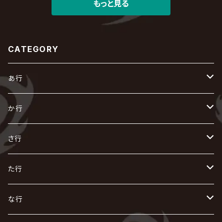
もっと見る
CATEGORY
あ行
あ
か行
R指定
い
か
さ行
AIOLIN
IKUO
怪人二十面奏
う
き
さ
た行
i.D.A
exist†trace
Kαin
VIRGE / ヴァージュ
KISAKI
ザアザア
え
く
し
た
な行
AKIHIDE