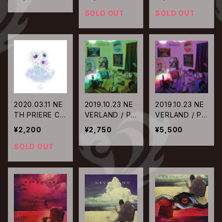
終末の黙示録
神罰を。
う。【TYPE-B】
SOLD OUT
SOLD OUT
2020.03.11 NE
2019.10.23 NE
2019.10.23 NE
TH PRIERE CAI
VERLAND / PS
VERLAND / PS
N / 人故、人願
YCHEDELIC【T
YCHEDELIC【T
¥2,200
¥2,750
¥5,500
う。【TYPE-A】
YPE-B】
YPE-A】
SOLD OUT