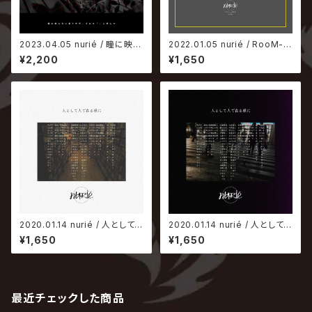
2023.04.05 nurié / 瞳に映ら
2022.01.05 nurié / RooM-6
ない形と性質、それを「」と呼ん
-
¥2,200
¥1,650
で
2020.01.14 nurié / 人として
2020.01.14 nurié / 人として
人で在る様に【猿盤】
人で在る様に【人盤】
¥1,650
¥1,650
最近チェックした商品