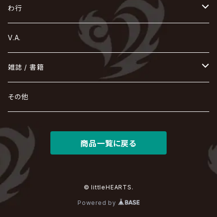
SUGIZO
コドモドラゴン
仙台貨物
BUCK-TICK
ZOMBIE / ぞんび
DIAURA
美炎-BIEN-
MAO / マオ from SID
東京花嫁
NETH PRIERE CAIN
Far East Dizain
未完成アリス
ヤミテラ / 外道反逆者ヤミテラ
の
へ
む
ゆ
ら
わ行
Ashmaze.
168 / 葵-168-
GOTCHAROCKA
KIRITO / キリト
XANVALA
GREN / グレン
Sick²
DADAROMA
sukekiyo
CONTRASTZ
BugLug
DaizyStripper
HIZAKI
マガツノート
Tourbillon
NEVERLAND
Fatüm
ミスイ
NoGoD
BabyKingdom
MUCC / ムック
YUKIYA / 藤田幸也
rice
ほ
め
よ
り
わ
V.A.
甘い暴力
蛾と蝶
己龍
黒夢
ジグソウ
逹瑯
SCAPEGOAT
HAZUKI / 葉月
D'ESPAIRSRAY
vistlip
machine
Dawnman
FANTASTIC◇CIRCUS
mitsu
NOCTURNAL BLOODLUST
THE BEETHOVEN
ユナイト
Rides In ReVellion
POIDOL
メトロノーム
Leetspeak monsters
wyse
も
る
雑誌 / 書籍
天照
KAMIJO
シド
DAVID / SUI / 縁
SPLENDID GOD GIRAFFE
花見桜こうき
Develop One's Faculties
ヒッチコック
Magistina Saga
DOG inthePWO
FEST VAINQUEUR
MIMIZUQ
PENICILLIN
Raphael
HOLLOWGRAM
MERRY / メリー
Ricky
我が為
THE MORTAL
Ruiza
れ
hévn
その他
彩冷える -ayabie-
Kaya
SHIVA
DALLE
SLAPSLY / CHIYU
薔薇の宮殿
DIR EN GREY
hide with Spread Beaver / hide
MUSCLE ATTACK
Toshi
梟
MIYAVI
ベル
Luv PARADE
LEZARD
MORRIE
Lucy
0.1gの誤算
ろ
ROCK AND READ
アリス九號. / ALICE NINE. / A9
cali≠gari
JAKIGAN MEISTER
DARRELL
BAROQUE
DEXCORE
HIDE-ZOU
マツタケワークス
商品一覧に戻る
Dolly
Plastic Tree
美良政次
HELLBROTH / ヘルブロス
La'veil MizeriA
RENAME
最上川司
LUNA SEA
the Raid.
Royz
有村竜太朗
河村隆一
Chanty
TAKE NO BREAK
ビバラッシュ
摩天楼オペラ
TЯicKY
Frantic EMIRY
MIRAGE
The Benjamin
LAB.THE BASEMENT / ラボ ザ ベヰスメント
LIBRAVEL / リブラヴェル
REIGN
Rorschach.inc
ΛrlequiΩ / アルルカン
© littleHEARTS.
Janne Da Arc
DEZERT
THE MADNA
Blu-BiLLioN
ペンタゴン
RAN / 蘭
Powered by
LIPHLICH
RAZOR
ロマン急行
Angelo