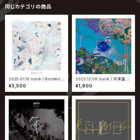
同じカテゴリの商品
2025.01.15 nurié / Borderle
2023.12.06 nurié / 冷凍室の
ss
凝固点は繋ぐ体温
¥3,500
¥1,800