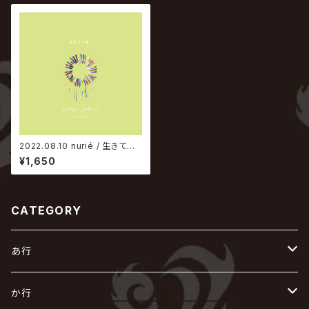
2022.08.10 nurié / 生きてて
偉い
¥1,650
CATEGORY
あ行
あ
か行