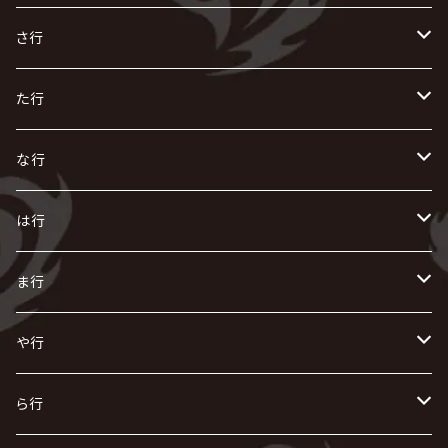
R指定
い
か
さ行
AIOLIN
IKUO
怪人二十面奏
う
き
さ
た行
i.D.A
exist†trace
Kαin
VIRGE / ヴァージュ
KISAKI
ザアザア
え
く
し
た
な行
AKIHIDE
生熊耕治
kein
Waive
キズ
The THIRTEEN
ACE OF SPADES
Crack6
Zeke Deux
DASEIN
お
け
す
ち
な
は行
ACME / アクメ
Initial'L
GACKT
Versailles
KiD
Psycho le Cému
X JAPAN
グラビティ
Z CLEAR
DAIGO
AURORIZE
[ kei ] / 圭
Z CLEAR
CHAQLA.
NIGHTMARE
こ
せ
つ
に
は
ま行
浅葱 / ASAGI
INORAN
KAKUMAY
Verde/
gives
櫻井敦司
LSN / The LEGENDARY SIX NINE
GRIMOIRE
SEESAW
ダウト
OFIAM
仮病
超ジャシー
NAZARE
GOATBED
ゼラ
NiEL
heidi.
そ
て
ぬ
ひ
ま
や行
Azavana
イビツ マル
CASCADE
UCHUSENTAI:NOIZ / 宇宙戦隊NOIZ
ギャロ
さくら前線
LM.C
GLAY
J
TAKURO
陰陽座
Kra
Scarlet Valse
ゴールデンボンバー
零[Hz]
NICOLAS
H.U.G
SOPHIA
D
nurié
HERO
THE MICRO HEAD 4N'S
と
ね
ふ
み
や
ら行
Acid Black Cherry
色々な十字架
the GazettE
清春
Sadie
えんそく
gremlins
-真天地開闢集団-ジグザグ
DazzlingBAD