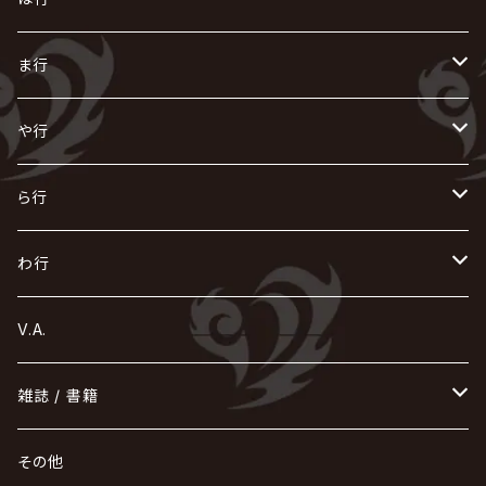
ACME / アクメ
Initial'L
GACKT
Versailles
KiD
Psycho le Cému
X JAPAN
グラビティ
Z CLEAR
DAIGO
AURORIZE
[ kei ] / 圭
Z CLEAR
CHAQLA.
NIGHTMARE
こ
せ
つ
に
は
ま行
浅葱 / ASAGI
INORAN
KAKUMAY
Verde/
gives
櫻井敦司
LSN / The LEGENDARY SIX NINE
GRIMOIRE
SEESAW
ダウト
OFIAM
仮病
超ジャシー
NAZARE
GOATBED
ゼラ
NiEL
heidi.
そ
て
ぬ
ひ
ま
や行
Azavana
イビツ マル
CASCADE
UCHUSENTAI:NOIZ / 宇宙戦隊NOIZ
ギャロ
さくら前線
LM.C
GLAY
J
TAKURO
陰陽座
Kra
Scarlet Valse
ゴールデンボンバー
零[Hz]
NICOLAS
H.U.G
SOPHIA
D
nurié
HERO
THE MICRO HEAD 4N'S
と
ね
ふ
み
や
ら行
Acid Black Cherry
色々な十字架
the GazettE
清春
Sadie
えんそく
gremlins
-真天地開闢集団-ジグザグ
DazzlingBAD
SUGIZO
コドモドラゴン
仙台貨物
BUCK-TICK
ZOMBIE / ぞんび
DIAURA
美炎-BIEN-
MAO / マオ from SID
東京花嫁
NETH PRIERE CAIN
Far East Dizain
未完成アリス
ヤミテラ / 外道反逆者ヤミテラ
の
へ
む
ゆ
ら
わ行
Ashmaze.
168 / 葵-168-
GOTCHAROCKA
KIRITO / キリト
XANVALA
GREN / グレン
Sick²
DADAROMA
sukekiyo
CONTRASTZ
BugLug
DaizyStripper
HIZAKI
マガツノート
Tourbillon
NEVERLAND
Fatüm
ミスイ
NoGoD
BabyKingdom
MUCC / ムック
YUKIYA / 藤田幸也
rice
ほ
め
よ
り
わ
V.A.
甘い暴力
蛾と蝶
己龍
黒夢
ジグソウ
逹瑯
SCAPEGOAT
HAZUKI / 葉月
D'ESPAIRSRAY
vistlip
machine
Dawnman
FANTASTIC◇CIRCUS
mitsu
NOCTURNAL BLOODLUST
THE BEETHOVEN
ユナイト
Rides In ReVellion
POIDOL
メトロノーム
Leetspeak monsters
wyse
も
る
雑誌 / 書籍
天照
KAMIJO
シド
DAVID / SUI / 縁
SPLENDID GOD GIRAFFE
花見桜こうき
Develop One's Faculties
ヒッチコック
Magistina Saga
DOG inthePWO
FEST VAINQUEUR
MIMIZUQ
PENICILLIN
Raphael
HOLLOWGRAM
MERRY / メリー
Ricky
我が為
THE MORTAL
Ruiza
れ
hévn
その他
彩冷える -ayabie-
Kaya