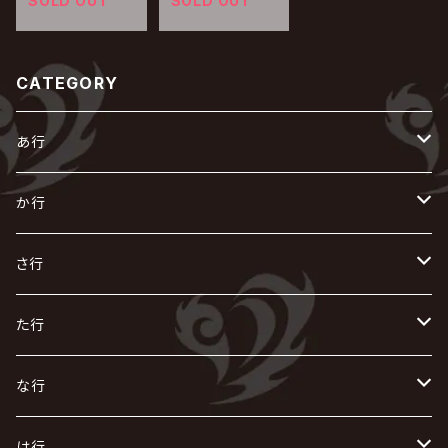
SOLD OUT
SOLD OUT
CATEGORY
あ行
あ
か行
R指定
い
か
さ行
AIOLIN
IKUO
怪人二十面奏
う
き
さ
た行
i.D.A
exist†trace
Kαin
VIRGE / ヴァージュ
KISAKI
ザアザア
え
く
し
た
な行
AKIHIDE
生熊耕治
kein
Waive
キズ
The THIRTEEN
ACE OF SPADES
Crack6
Zeke Deux
DASEIN
お
け
す
ち
な
は行