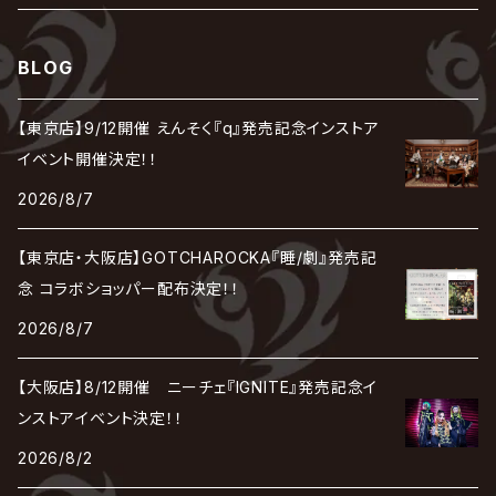
SHIVA
DALLE
SLAPSLY / CHIYU
薔薇の宮殿
DIR EN GREY
hide with Spread Beaver / hide
MUSCLE ATTACK
Toshi
梟
MIYAVI
ベル
Luv PARADE
LEZARD
MORRIE
Lucy
0.1gの誤算
ろ
ROCK AND READ
アリス九號. / ALICE NINE. / A9
cali≠gari
BLOG
JAKIGAN MEISTER
DARRELL
BAROQUE
DEXCORE
HIDE-ZOU
マツタケワークス
Dolly
Plastic Tree
美良政次
HELLBROTH / ヘルブロス
La'veil MizeriA
RENAME
最上川司
LUNA SEA
the Raid.
Royz
有村竜太朗
河村隆一
【東京店】9/12開催 えんそく『q』発売記念インストア
Chanty
TAKE NO BREAK
ビバラッシュ
摩天楼オペラ
TЯicKY
Frantic EMIRY
MIRAGE
The Benjamin
LAB.THE BASEMENT / ラボ ザ ベヰスメント
LIBRAVEL / リブラヴェル
イベント開催決定！！
REIGN
Rorschach.inc
ΛrlequiΩ / アルルカン
Janne Da Arc
2026/8/7
DEZERT
THE MADNA
Blu-BiLLioN
ペンタゴン
RAN / 蘭
LIPHLICH
RAZOR
ロマン急行
Angelo
sugar
【東京店・大阪店】GOTCHAROCKA『睡/劇』発売記
deadman
MAMA.
BULL ZEICHEN 88
Lill
念 コラボショッパー配布決定！！
LSN / The LEGENDARY SIX NINE
アンティック-珈琲店-
Jupiter
2026/8/7
DEVILOOF
まみれた / MAMIRETA
BULL FIELD
lynch.
アンフィル
JILUKA
【大阪店】8/12開催 ニーチェ『IGNITE』発売記念イ
DuelJewel
MALICE MIZER
BREAKERZ
RE:INa
ンストアイベント決定！！
umbrella
JILS
2026/8/2
D'ERLANGER
BLAZE