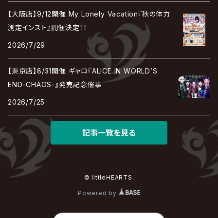
RAZOR
ロマン急行
Angelo
sugar
【大阪店】9/12開催 My Lonely Vacation『秋の体力
deadman
MAMA.
BULL ZEICHEN 88
Lill
測定インスト』開催決定！！
LSN / The LEGENDARY SIX NINE
アンティック-珈琲店-
Jupiter
2026/7/29
DEVILOOF
まみれた / MAMIRETA
BULL FIELD
lynch.
アンフィル
JILUKA
【東京店】8/31開催 ギャロ『ALICE IN WORLD’S
DuelJewel
MALICE MIZER
BREAKERZ
RE:INa
END-CHAOS-』発売記念催事
umbrella
JILS
2026/7/25
D'ERLANGER
BLAZE
SHIN
電脳ヒメカ
The Brow Beat
記事一覧を見る
Jin-Machine
© littleHEARTS.
Powered by