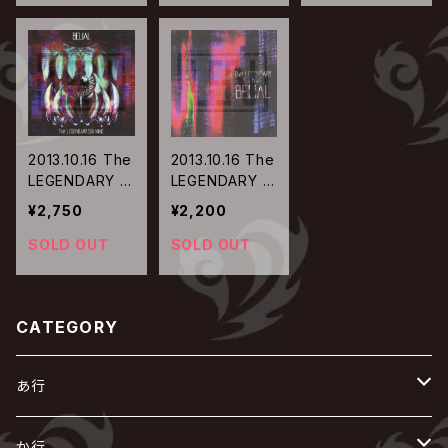
2013.10.16 The
2013.10.16 The
LEGENDARY SI
LEGENDARY SI
X NINE / BELIA
X NINE / BELIA
¥2,750
¥2,200
L【初回生産限定
L【通常盤】
盤】
SOLD OUT
SOLD OUT
CATEGORY
あ行
あ
か行