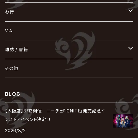
Acid Black Cherry
色々な十字架
the GazettE
清春
Sadie
えんそく
gremlins
-真天地開闢集団-ジグザグ
DazzlingBAD
SUGIZO
コドモドラゴン
仙台貨物
BUCK-TICK
ZOMBIE / ぞんび
DIAURA
美炎-BIEN-
MAO / マオ from SID
東京花嫁
NETH PRIERE CAIN
Far East Dizain
未完成アリス
ヤミテラ / 外道反逆者ヤミテラ
の
へ
む
ゆ
ら
わ行
Ashmaze.
168 / 葵-168-
GOTCHAROCKA
KIRITO / キリト
XANVALA
GREN / グレン
Sick²
DADAROMA
sukekiyo
CONTRASTZ
BugLug
DaizyStripper
HIZAKI
マガツノート
Tourbillon
NEVERLAND
Fatüm
ミスイ
NoGoD
BabyKingdom
MUCC / ムック
YUKIYA / 藤田幸也
rice
ほ
め
よ
り
わ
V.A.
甘い暴力
蛾と蝶
己龍
黒夢
ジグソウ
逹瑯
SCAPEGOAT
HAZUKI / 葉月
D'ESPAIRSRAY
vistlip
machine
Dawnman
FANTASTIC◇CIRCUS
mitsu
NOCTURNAL BLOODLUST
THE BEETHOVEN
ユナイト
Rides In ReVellion
POIDOL
メトロノーム
Leetspeak monsters
wyse
も
る
雑誌 / 書籍
天照
KAMIJO
シド
DAVID / SUI / 縁
SPLENDID GOD GIRAFFE
花見桜こうき
Develop One's Faculties
ヒッチコック
Magistina Saga
DOG inthePWO
FEST VAINQUEUR
MIMIZUQ
PENICILLIN
Raphael
HOLLOWGRAM
MERRY / メリー
Ricky
我が為
THE MORTAL
Ruiza
れ
hévn
その他
彩冷える -ayabie-
Kaya
SHIVA
DALLE
SLAPSLY / CHIYU
薔薇の宮殿
DIR EN GREY
hide with Spread Beaver / hide
MUSCLE ATTACK
Toshi
梟
MIYAVI
ベル
Luv PARADE
LEZARD
MORRIE
Lucy
0.1gの誤算
ろ
ROCK AND READ
アリス九號. / ALICE NINE. / A9
cali≠gari
BLOG
JAKIGAN MEISTER
DARRELL
BAROQUE
DEXCORE
HIDE-ZOU
マツタケワークス
Dolly
Plastic Tree
美良政次
HELLBROTH / ヘルブロス
La'veil MizeriA
RENAME
最上川司
LUNA SEA
the Raid.
Royz
有村竜太朗
河村隆一
【大阪店】8/12開催 ニーチェ『IGNITE』発売記念イ
Chanty
TAKE NO BREAK
ビバラッシュ
摩天楼オペラ
TЯicKY
Frantic EMIRY
MIRAGE
The Benjamin
LAB.THE BASEMENT / ラボ ザ ベヰスメント
LIBRAVEL / リブラヴェル
ンストアイベント決定！！
REIGN
Rorschach.inc
ΛrlequiΩ / アルルカン
Janne Da Arc
2026/8/2
DEZERT
THE MADNA
Blu-BiLLioN
ペンタゴン
RAN / 蘭
LIPHLICH