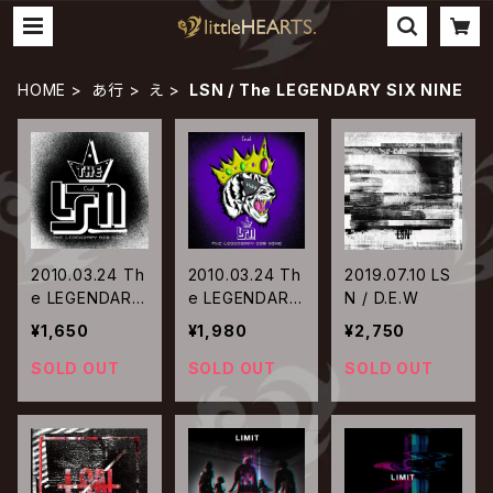
HOME
あ行
え
LSN / The LEGENDARY SIX NINE
2010.03.24 Th
2010.03.24 Th
2019.07.10 LS
e LEGENDARY
e LEGENDARY
N / D.E.W
SIX NINE / Cru
SIX NINE / Cru
¥1,650
¥1,980
¥2,750
el【通常盤】
el【初回限定盤】
SOLD OUT
SOLD OUT
SOLD OUT