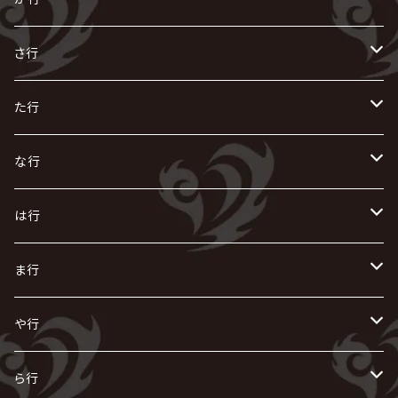
R指定
い
か
さ行
AIOLIN
IKUO
怪人二十面奏
う
き
さ
た行
i.D.A
exist†trace
Kαin
VIRGE / ヴァージュ
KISAKI
ザアザア
え
く
し
た
な行
AKIHIDE
生熊耕治
kein
Waive
キズ
The THIRTEEN
ACE OF SPADES
Crack6
Zeke Deux
DASEIN
お
け
す
ち
な
は行
ACME / アクメ
Initial'L
GACKT
Versailles
KiD
Psycho le Cému
X JAPAN
グラビティ
Z CLEAR
DAIGO
AURORIZE
[ kei ] / 圭
Z CLEAR
CHAQLA.
NIGHTMARE
こ
せ
つ
に
は
ま行
浅葱 / ASAGI
INORAN
KAKUMAY
Verde/
gives
櫻井敦司
LSN / The LEGENDARY SIX NINE
GRIMOIRE
SEESAW
ダウト
OFIAM
仮病
超ジャシー
NAZARE
GOATBED
ゼラ
NiEL
heidi.
そ
て
ぬ
ひ
ま
や行
Azavana
イビツ マル
CASCADE
UCHUSENTAI:NOIZ / 宇宙戦隊NOIZ
ギャロ
さくら前線
LM.C
GLAY
J
TAKURO
陰陽座
Kra
Scarlet Valse
ゴールデンボンバー
零[Hz]
NICOLAS
H.U.G
SOPHIA
D
nurié
HERO
THE MICRO HEAD 4N'S
と
ね
ふ
み
や
ら行