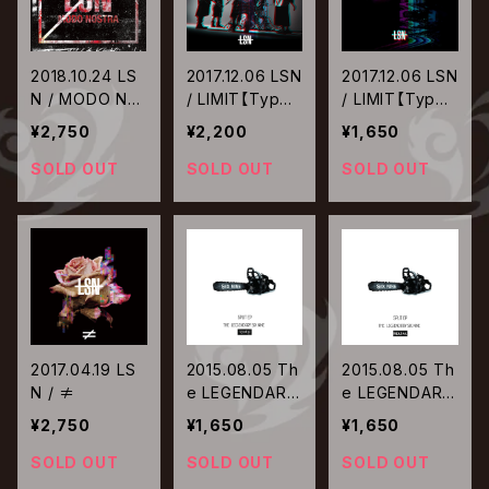
2018.10.24 LS
2017.12.06 LSN
2017.12.06 LSN
N / MODO NO
/ LIMIT【Type-
/ LIMIT【Type-
STRA
A】
B】
¥2,750
¥2,200
¥1,650
SOLD OUT
SOLD OUT
SOLD OUT
2017.04.19 LS
2015.08.05 Th
2015.08.05 Th
N / ≠
e LEGENDARY
e LEGENDARY
SIX NINE / SPL
SIX NINE / SPL
¥2,750
¥1,650
¥1,650
IT EP【TYPE-R
IT EP【TYPE-B
EUNION】
ELIAL】
SOLD OUT
SOLD OUT
SOLD OUT